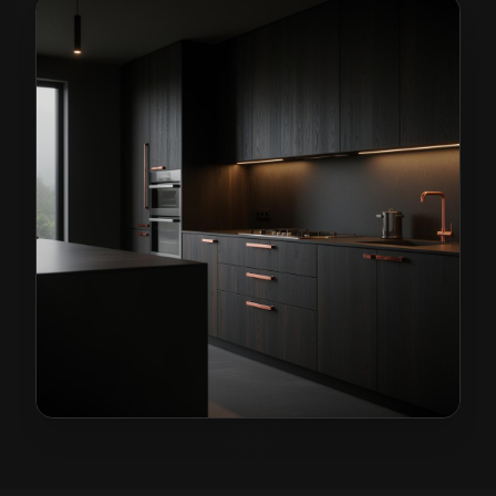
Kuchnie na wymiar w Ścinawie
— przykładowa realiza