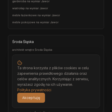
garderoba na wymiar Jawor
wiatrołap na wymiar Jawor
meble łazienkowe na wymiar Jawor
meble pokojowe na wymiar Jawor
Środa Śląska
architekt wnętrz Środa Śląska
projektant wnętrz Środa Śląska
projekt wnętrz Środa Śląska
Ta strona korzysta z plików cookies w celu
projektowanie wnętrz Środa Śląska
zapewnienia prawidłowego działania oraz
aranżacja wnętrz Środa Śląska
celów analitycznych. Korzystając z serwisu,
wyrażasz zgodę na ich używanie.
wizualizacja wnętrz Środa Śląska
Polityka prywatności
meble na wymiar Środa Śląska
Akceptuję
stolarz Środa Śląska
kuchnia na wymiar Środa Śląska