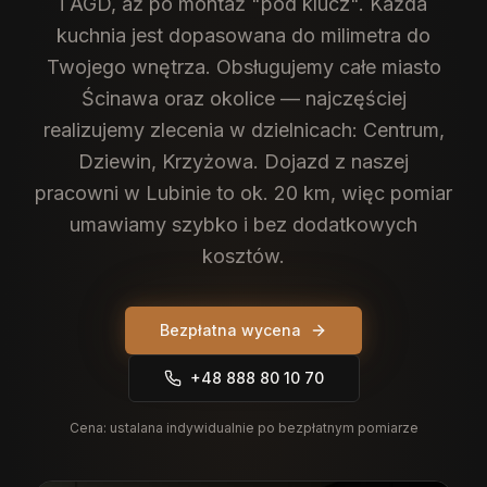
i AGD, aż po montaż "pod klucz". Każda
kuchnia jest dopasowana do milimetra do
Twojego wnętrza.
Obsługujemy całe miasto
Ścinawa oraz okolice — najczęściej
realizujemy zlecenia w dzielnicach: Centrum,
Dziewin, Krzyżowa. Dojazd z naszej
pracowni w Lubinie to ok. 20 km, więc pomiar
umawiamy szybko i bez dodatkowych
kosztów.
Bezpłatna wycena
+48 888 80 10 70
Cena:
ustalana indywidualnie po bezpłatnym pomiarze