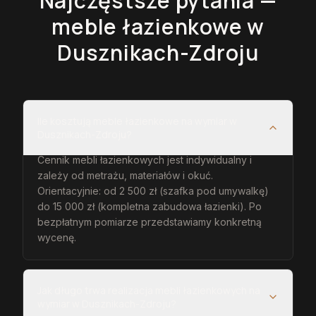
Najczęstsze pytania —
meble łazienkowe
w
Dusznikach-Zdroju
Ile kosztują meble łazienkowe na wymiar w
Dusznikach-Zdroju?
Cennik mebli łazienkowych jest indywidualny i
zależy od metrażu, materiałów i okuć.
Orientacyjnie: od 2 500 zł (szafka pod umywalkę)
do 15 000 zł (kompletna zabudowa łazienki). Po
bezpłatnym pomiarze przedstawiamy konkretną
wycenę.
Jak długo trwa realizacja mebli łazienkowych na
wymiar w Dusznikach-Zdroju?