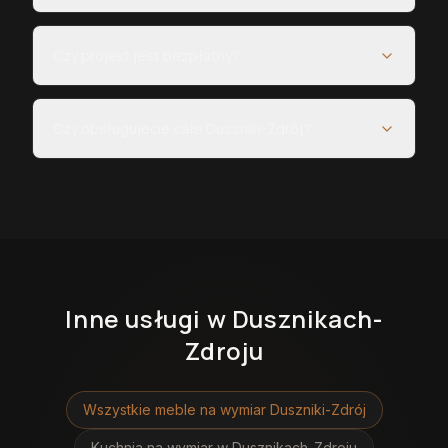
Czy projekt jest bezpłatny?
Czy obsługujecie całe Duszniki-Zdrój?
Inne usługi
w Dusznikach-
Zdroju
Wszystkie meble na wymiar
Duszniki-Zdrój
Kuchnia na wymiar
w Dusznikach-Zdroju