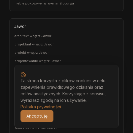
meble pokojowe na wymiar Złotoryja
Jawor
architekt wnętrz Jawor
projektant wnętrz Jawor
projekt wnętrz Jawor
projektowanie wnętrz Jawor
aranżacja wnętrz Jawor
wizualizacja wnętrz Jawor
Ta strona korzysta z plików cookies w celu
meble na wymiar Jawor
zapewnienia prawidłowego działania oraz
celów analitycznych. Korzystając z serwisu,
stolarz Jawor
wyrażasz zgodę na ich używanie.
kuchnia na wymiar Jawor
Polityka prywatności
szafa na wymiar Jawor
Akceptuję
garderoba na wymiar Jawor
wiatrołap na wymiar Jawor