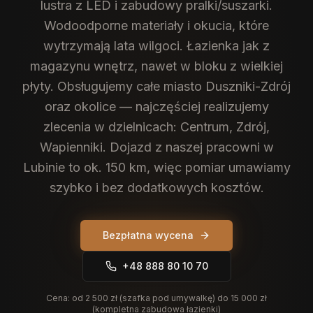
lustra z LED i zabudowy pralki/suszarki.
Wodoodporne materiały i okucia, które
wytrzymają lata wilgoci. Łazienka jak z
magazynu wnętrz, nawet w bloku z wielkiej
płyty.
Obsługujemy całe miasto Duszniki-Zdrój
oraz okolice — najczęściej realizujemy
zlecenia w dzielnicach: Centrum, Zdrój,
Wapienniki. Dojazd z naszej pracowni w
Lubinie to ok. 150 km, więc pomiar umawiamy
szybko i bez dodatkowych kosztów.
Bezpłatna wycena
+48 888 80 10 70
Cena:
od 2 500 zł (szafka pod umywalkę) do 15 000 zł
(kompletna zabudowa łazienki)