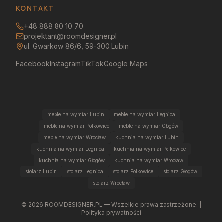
KONTAKT
+48 888 80 10 70
projektant@roomdesigner.pl
ul. Gwarków 86/6, 59-300 Lubin
Facebook
Instagram
TikTok
Google Maps
meble na wymiar Lubin
meble na wymiar Legnica
meble na wymiar Polkowice
meble na wymiar Głogów
meble na wymiar Wrocław
kuchnia na wymiar Lubin
kuchnia na wymiar Legnica
kuchnia na wymiar Polkowice
kuchnia na wymiar Głogów
kuchnia na wymiar Wrocław
stolarz Lubin
stolarz Legnica
stolarz Polkowice
stolarz Głogów
stolarz Wrocław
©
2026
ROOMDESIGNER.PL — Wszelkie prawa zastrzeżone. |
Polityka prywatności