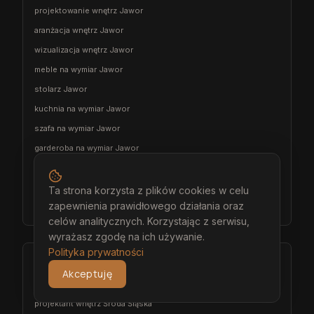
projektowanie wnętrz Jawor
aranżacja wnętrz Jawor
wizualizacja wnętrz Jawor
meble na wymiar Jawor
stolarz Jawor
kuchnia na wymiar Jawor
szafa na wymiar Jawor
garderoba na wymiar Jawor
wiatrołap na wymiar Jawor
meble łazienkowe na wymiar Jawor
Ta strona korzysta z plików cookies w celu
zapewnienia prawidłowego działania oraz
meble pokojowe na wymiar Jawor
celów analitycznych. Korzystając z serwisu,
wyrażasz zgodę na ich używanie.
Polityka prywatności
Środa Śląska
Akceptuję
architekt wnętrz Środa Śląska
projektant wnętrz Środa Śląska