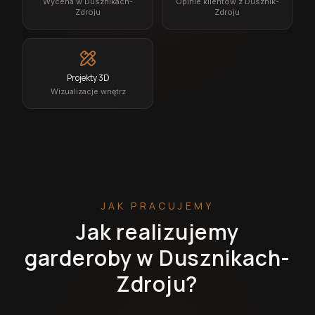
Wycena w Dusznikach-
Opinie klientów z Dusznik-
Zdroju
Zdroju
Projekty 3D
Wizualizacje wnętrz
JAK PRACUJEMY
Jak realizujemy
garderoby w Dusznikach-
Zdroju?