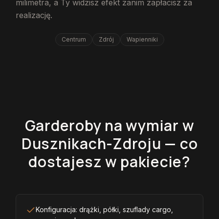
milimetra, a Ty widzisz efekt zanim zapłacisz za
realizację.
Centrum
Zdrój
Wapienniki
Garderoby na wymiar w
Dusznikach-Zdroju — co
dostajesz w pakiecie?
Konfiguracja: drążki, półki, szuflady cargo,