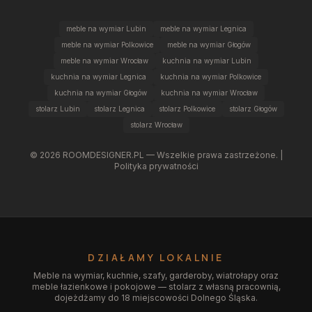
meble na wymiar Lubin
meble na wymiar Legnica
meble na wymiar Polkowice
meble na wymiar Głogów
meble na wymiar Wrocław
kuchnia na wymiar Lubin
kuchnia na wymiar Legnica
kuchnia na wymiar Polkowice
kuchnia na wymiar Głogów
kuchnia na wymiar Wrocław
stolarz Lubin
stolarz Legnica
stolarz Polkowice
stolarz Głogów
stolarz Wrocław
©
2026
ROOMDESIGNER.PL — Wszelkie prawa zastrzeżone. |
Polityka prywatności
DZIAŁAMY LOKALNIE
Meble na wymiar, kuchnie, szafy, garderoby, wiatrołapy oraz
meble łazienkowe i pokojowe — stolarz z własną pracownią,
dojeżdżamy do 18 miejscowości Dolnego Śląska.