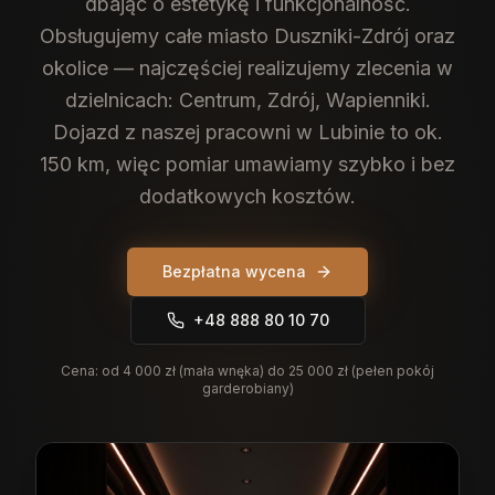
dbając o estetykę i funkcjonalność.
Obsługujemy całe miasto Duszniki-Zdrój oraz
okolice — najczęściej realizujemy zlecenia w
dzielnicach: Centrum, Zdrój, Wapienniki.
Dojazd z naszej pracowni w Lubinie to ok.
150 km, więc pomiar umawiamy szybko i bez
dodatkowych kosztów.
Bezpłatna wycena
+48 888 80 10 70
Cena:
od 4 000 zł (mała wnęka) do 25 000 zł (pełen pokój
garderobiany)