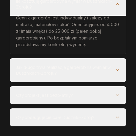
Ile kosztują garderoby na wymiar w Dusznikach-
Zdroju?
Cennik garderób jest indywidualny i zależy od
metrażu, materiałów i okuć. Orientacyjnie: od 4 000
zł (mała wnęka) do 25 000 zł (pełen pokój
garderobiany). Po bezpłatnym pomiarze
przedstawiamy konkretną wycenę.
Jak długo trwa realizacja garderób na wymiar w
Dusznikach-Zdroju?
Czy projekt jest bezpłatny?
Czy obsługujecie całe Duszniki-Zdrój?