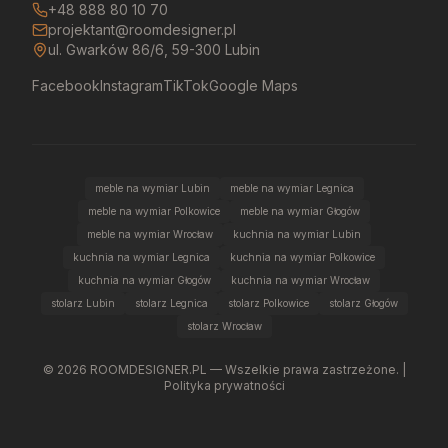
+48 888 80 10 70
projektant@roomdesigner.pl
ul. Gwarków 86/6, 59-300 Lubin
Facebook
Instagram
TikTok
Google Maps
meble na wymiar Lubin
meble na wymiar Legnica
meble na wymiar Polkowice
meble na wymiar Głogów
meble na wymiar Wrocław
kuchnia na wymiar Lubin
kuchnia na wymiar Legnica
kuchnia na wymiar Polkowice
kuchnia na wymiar Głogów
kuchnia na wymiar Wrocław
stolarz Lubin
stolarz Legnica
stolarz Polkowice
stolarz Głogów
stolarz Wrocław
©
2026
ROOMDESIGNER.PL — Wszelkie prawa zastrzeżone. |
Polityka prywatności