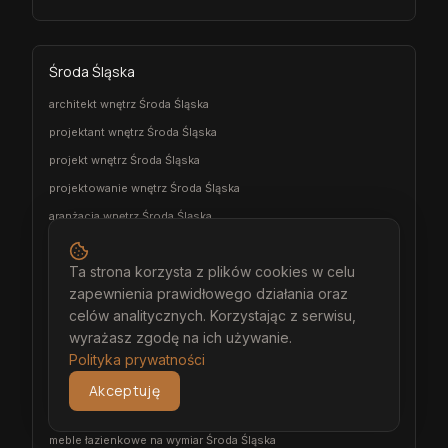
Środa Śląska
architekt wnętrz Środa Śląska
projektant wnętrz Środa Śląska
projekt wnętrz Środa Śląska
projektowanie wnętrz Środa Śląska
aranżacja wnętrz Środa Śląska
wizualizacja wnętrz Środa Śląska
Ta strona korzysta z plików cookies w celu
meble na wymiar Środa Śląska
zapewnienia prawidłowego działania oraz
stolarz Środa Śląska
celów analitycznych. Korzystając z serwisu,
kuchnia na wymiar Środa Śląska
wyrażasz zgodę na ich używanie.
szafa na wymiar Środa Śląska
Polityka prywatności
garderoba na wymiar Środa Śląska
Akceptuję
wiatrołap na wymiar Środa Śląska
meble łazienkowe na wymiar Środa Śląska