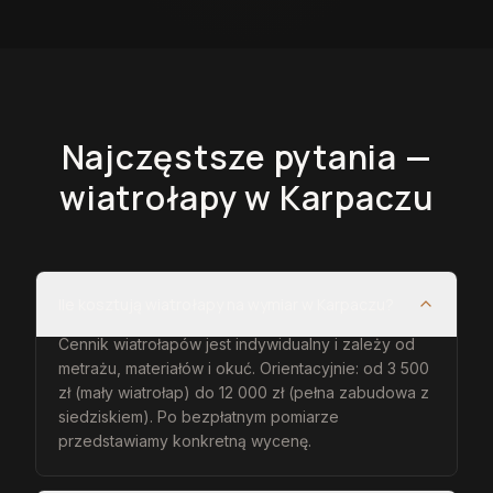
Najczęstsze pytania —
wiatrołapy
w Karpaczu
Ile kosztują wiatrołapy na wymiar w Karpaczu?
Cennik wiatrołapów jest indywidualny i zależy od
metrażu, materiałów i okuć. Orientacyjnie: od 3 500
zł (mały wiatrołap) do 12 000 zł (pełna zabudowa z
siedziskiem). Po bezpłatnym pomiarze
przedstawiamy konkretną wycenę.