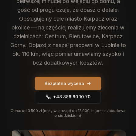
pierwszej minucie po wejściu do domu, a
gość od progu czuje, że dbasz o detale.
Obsługujemy całe miasto Karpacz oraz
okolice — najczęściej realizujemy zlecenia w
dzielnicach: Centrum, Bierutowice, Karpacz
Górny. Dojazd z naszej pracowni w Lubinie to
ok. 110 km, więc pomiar umawiamy szybko i
bez dodatkowych kosztów.
Bezpłatna wycena
+48 888 80 10 70
Cena:
od 3 500 zł (mały wiatrołap) do 12 000 zł (pełna zabudowa
z siedziskiem)