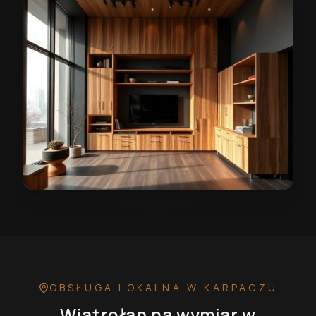
Wiatrołap na wymiar w Karpaczu
— przykładowa reali
OBSŁUGA LOKALNA
W KARPACZU
Wiatrołap na wymiar
w