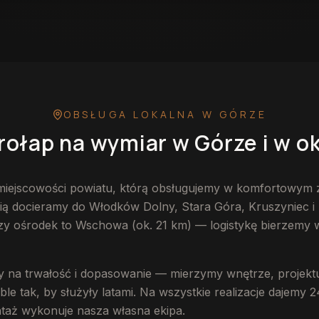
 w Górze
— przykładowa realizacja
OBSŁUGA LOKALNA
W GÓRZE
rołap na wymiar
w Górze
i w o
 miejscowości powiatu, którą obsługujemy w komfortowym 
ią docieramy do Włodków Dolny, Stara Góra, Kruszyniec i 
zy ośrodek to Wschowa (ok. 21 km) — logistykę bierzemy w
 na trwałość i dopasowanie — mierzymy wnętrze, projekt
e tak, by służyły latami. Na wszystkie realizacje dajemy 2
ntaż wykonuje nasza własna ekipa.