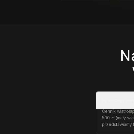
N
Ile kosztują wi
Cennik wiatrołap
500 zł (mały wi
przedstawiamy 