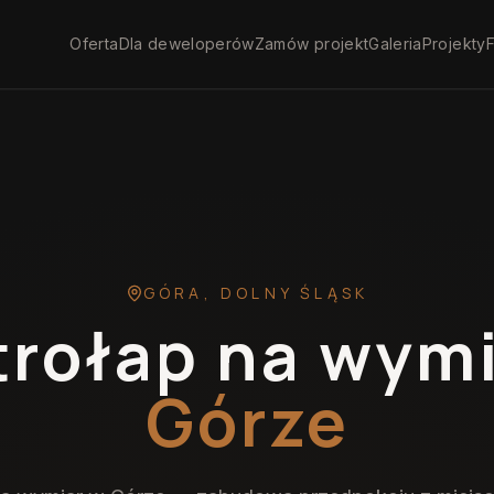
Oferta
Dla deweloperów
Zamów projekt
Galeria
Projekty
F
GÓRA
,
DOLNY ŚLĄSK
trołap na wym
Górze