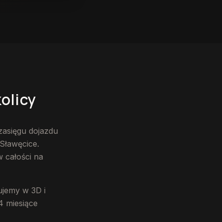
kolicy
zasięgu dojazdu
Sławęcice.
 całości na
ujemy w 3D i
4 miesiące