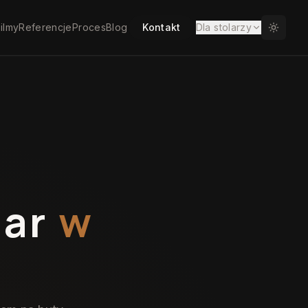
ilmy
Referencje
Proces
Blog
Kontakt
Dla stolarzy
iar
w