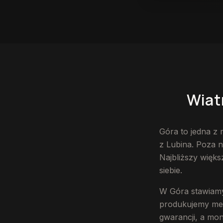
Wiatrołap na wymiar
Wiat
Góra to jedna z
z Lubina. Poza n
Najbliższy więks
siebie.
W Góra stawiamy
produkujemy mebl
gwarancji, a mo