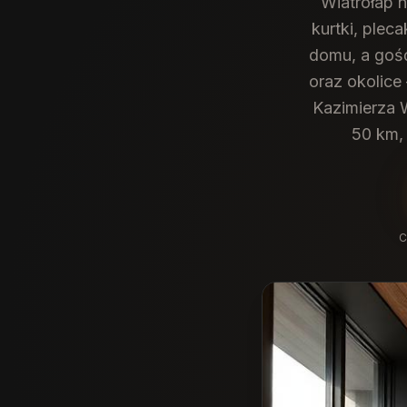
Wiatrołap 
kurtki, plec
domu, a gość
oraz okolice
Kazimierza W
50 km,
C