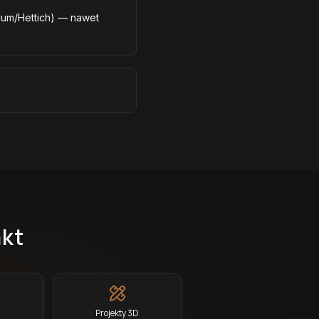
lum/Hettich) — nawet
akt
Projekty 3D