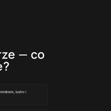
rze — co
e?
mnikiem, lustro i