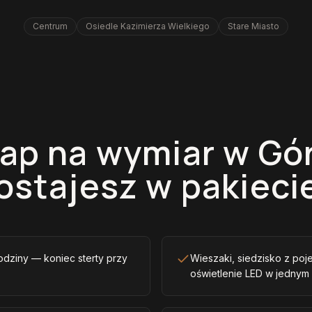
Centrum
Osiedle Kazimierza Wielkiego
Stare Miasto
ap na wymiar w Gó
ostajesz w pakieci
odziny — koniec sterty przy
Wieszaki, siedzisko z poje
oświetlenie LED w jednym