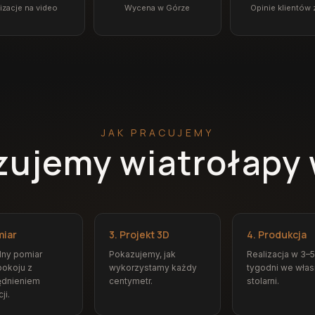
izacje na video
Wycena w Górze
Opinie klientów 
JAK PRACUJEMY
izujemy wiatrołapy
miar
3. Projekt 3D
4. Produkcja
dny pomiar
Pokazujemy, jak
Realizacja w 3–5
okoju z
wykorzystamy każdy
tygodni we włas
ędnieniem
centymetr.
stolarni.
ji.