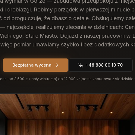
na wymiar w Górze — zabudowa przedpokoju z miejsc
aki i drobiazgi. Robimy porządek w pierwszej minucie 
 od progu czuje, że dbasz o detale.
Obsługujemy całe
 — najczęściej realizujemy zlecenia w dzielnicach: Cen
ielkiego, Stare Miasto. Dojazd z naszej pracowni w L
 więc pomiar umawiamy szybko i bez dodatkowych k
Bezpłatna wycena
+48 888 80 10 70
ena:
od 3 500 zł (mały wiatrołap) do 12 000 zł (pełna zabudowa z siedziskie