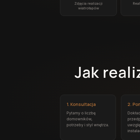
Zdjęcia realizacji
Real
wiatrołapów
Jak real
1. Konsultacja
2. Po
Pytamy o liczbę
Dokła
domowników,
przedp
potrzeby i styl wnętrza.
uwzgl
instalac