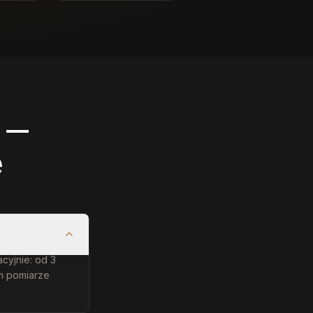
 —
e
acyjnie: od 3
ym pomiarze