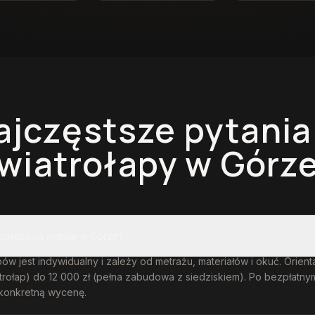
ajczęstsze pytania
wiatrołapy
w Górz
atrołapy na wymiar w Górze?
ów jest indywidualny i zależy od metrażu, materiałów i okuć. Orient
atrołap) do 12 000 zł (pełna zabudowa z siedziskiem). Po bezpłatn
konkretną wycenę.