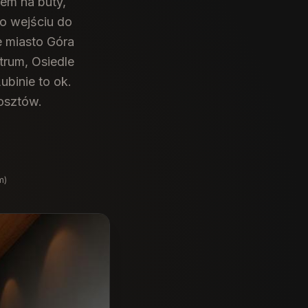
em na buty,
po wejściu do
 miasto Góra
trum, Osiedle
ubinie to ok.
osztów.
m)