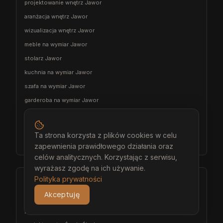
projektowanie wnętrz Jawor
aranżacja wnętrz Jawor
wizualizacja wnętrz Jawor
meble na wymiar Jawor
stolarz Jawor
kuchnia na wymiar Jawor
szafa na wymiar Jawor
garderoba na wymiar Jawor
wiatrołap na wymiar Jawor
meble łazienkowe na wymiar Jawor
Ta strona korzysta z plików cookies w celu
meble pokojowe na wymiar Jawor
zapewnienia prawidłowego działania oraz
celów analitycznych. Korzystając z serwisu,
wyrażasz zgodę na ich używanie.
Polityka prywatności
Środa Śląska
Akceptuję
architekt wnętrz Środa Śląska
projektant wnętrz Środa Śląska