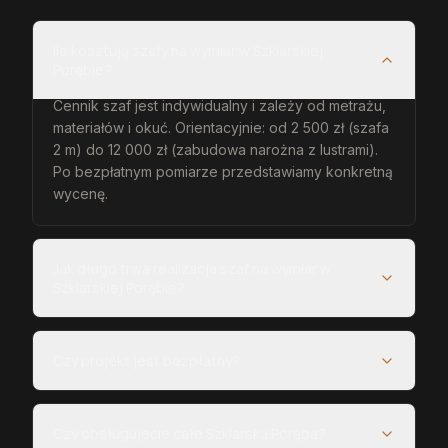
Ile kosztują szafy na wymiar w Szklarskiej
Porębie?
Cennik szaf jest indywidualny i zależy od metrażu,
materiałów i okuć. Orientacyjnie: od 2 500 zł (szafa
2 m) do 12 000 zł (zabudowa narożna z lustrami).
Po bezpłatnym pomiarze przedstawiamy konkretną
wycenę.
Jak długo trwa realizacja szaf na wymiar w
Szklarskiej Porębie?
Czy projekt jest bezpłatny?
Czy obsługujecie całe Szklarska Poręba?