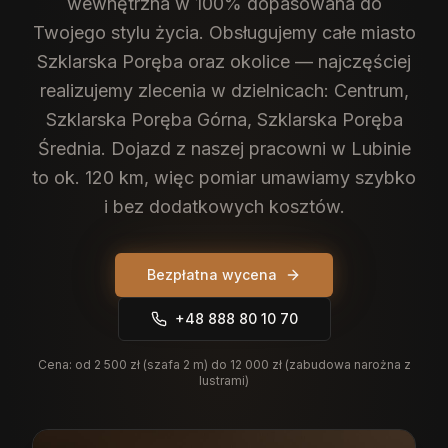
wewnętrzna w 100% dopasowana do
Twojego stylu życia.
Obsługujemy całe miasto
Szklarska Poręba oraz okolice — najczęściej
realizujemy zlecenia w dzielnicach: Centrum,
Szklarska Poręba Górna, Szklarska Poręba
Średnia. Dojazd z naszej pracowni w Lubinie
to ok. 120 km, więc pomiar umawiamy szybko
i bez dodatkowych kosztów.
Bezpłatna wycena
+48 888 80 10 70
Cena:
od 2 500 zł (szafa 2 m) do 12 000 zł (zabudowa narożna z
lustrami)