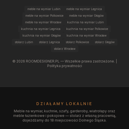
meble na wymiar Lubin
meble na wymiar Legnica
meble na wymiar Polkowice
meble na wymiar Głogów
meble na wymiar Wrocław
kuchnia na wymiar Lubin
kuchnia na wymiar Legnica
kuchnia na wymiar Polkowice
kuchnia na wymiar Głogów
kuchnia na wymiar Wrocław
stolarz Lubin
stolarz Legnica
stolarz Polkowice
stolarz Głogów
stolarz Wrocław
©
2026
ROOMDESIGNER.PL — Wszelkie prawa zastrzeżone. |
Polityka prywatności
DZIAŁAMY LOKALNIE
Meble na wymiar, kuchnie, szafy, garderoby, wiatrołapy oraz
meble łazienkowe i pokojowe — stolarz z własną pracownią,
dojeżdżamy do 18 miejscowości Dolnego Śląska.