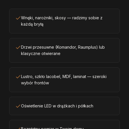
Wnęki, narożniki, skosy — radzimy sobie z
każdą bryłą
Drzwi przesuwne (Komandor, Raumplus) lub
klasyczne otwierane
Lustro, szkło lacobel, MDF, laminat — szeroki
wybór frontów
Oświetlenie LED w drążkach i półkach
Bezpłatny pomiar w Twoim domu