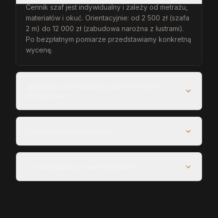
Cennik szaf jest indywidualny i zależy od metrażu,
materiałów i okuć. Orientacyjnie: od 2 500 zł (szafa
2 m) do 12 000 zł (zabudowa narożna z lustrami).
Po bezpłatnym pomiarze przedstawiamy konkretną
wycenę.
Jak długo trwa realizacja szaf na wymiar w
Strzegomiu?
Czy projekt jest bezpłatny?
Czy obsługujecie całe Strzegom?