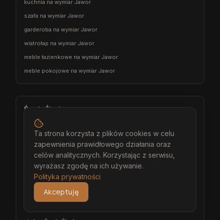
kuchnia na wymiar Jawor
szafa na wymiar Jawor
garderoba na wymiar Jawor
wiatrołap na wymiar Jawor
meble łazienkowe na wymiar Jawor
meble pokojowe na wymiar Jawor
Środa Śląska
architekt wnętrz Środa Śląska
Ta strona korzysta z plików cookies w celu
projektant wnętrz Środa Śląska
zapewnienia prawidłowego działania oraz
projekt wnętrz Środa Śląska
celów analitycznych. Korzystając z serwisu,
wyrażasz zgodę na ich używanie.
projektowanie wnętrz Środa Śląska
Polityka prywatności
aranżacja wnętrz Środa Śląska
Akceptuję
wizualizacja wnętrz Środa Śląska
meble na wymiar Środa Śląska