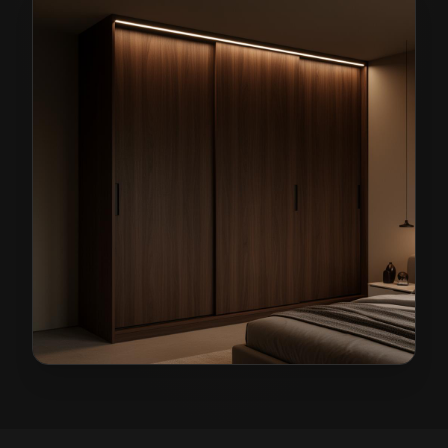
Szafy na wymiar w Strzegomiu
— przykładowa realiza