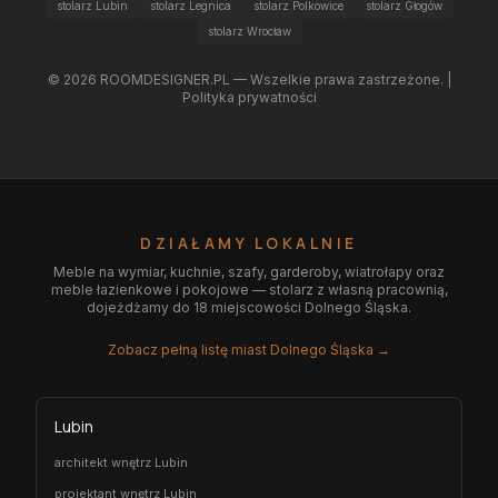
stolarz Lubin
stolarz Legnica
stolarz Polkowice
stolarz Głogów
stolarz Wrocław
©
2026
ROOMDESIGNER.PL — Wszelkie prawa zastrzeżone. |
Polityka prywatności
DZIAŁAMY LOKALNIE
Meble na wymiar, kuchnie, szafy, garderoby, wiatrołapy oraz
meble łazienkowe i pokojowe — stolarz z własną pracownią,
dojeżdżamy do 18 miejscowości Dolnego Śląska.
Zobacz pełną listę miast Dolnego Śląska →
Lubin
architekt wnętrz Lubin
projektant wnętrz Lubin