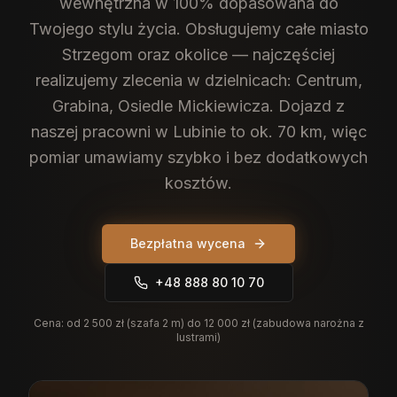
wewnętrzna w 100% dopasowana do
Twojego stylu życia.
Obsługujemy całe miasto
Strzegom oraz okolice — najczęściej
realizujemy zlecenia w dzielnicach: Centrum,
Grabina, Osiedle Mickiewicza. Dojazd z
naszej pracowni w Lubinie to ok. 70 km, więc
pomiar umawiamy szybko i bez dodatkowych
kosztów.
Bezpłatna wycena
+48 888 80 10 70
Cena:
od 2 500 zł (szafa 2 m) do 12 000 zł (zabudowa narożna z
lustrami)