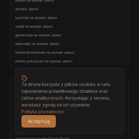
meble na wymiar Jawor
stolarz Jawor
kuchnia na wymiar Jawor
szafa na wymiar Jawor
garderoba na wymiar Jawor
wiatrołap na wymiar Jawor
meble łazienkowe na wymiar Jawor
meble pokojowe na wymiar Jawor
Ta strona korzysta z plików cookies w celu
Środa Śląska
zapewnienia prawidłowego działania oraz
architekt wnętrz Środa Śląska
celów analitycznych. Korzystając z serwisu,
projektant wnętrz Środa Śląska
wyrażasz zgodę na ich używanie.
Polityka prywatności
projekt wnętrz Środa Śląska
Akceptuję
projektowanie wnętrz Środa Śląska
aranżacja wnętrz Środa Śląska
wizualizacja wnętrz Środa Śląska