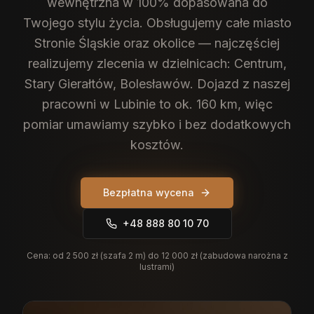
wewnętrzna w 100% dopasowana do
Twojego stylu życia.
Obsługujemy całe miasto
Stronie Śląskie oraz okolice — najczęściej
realizujemy zlecenia w dzielnicach: Centrum,
Stary Gierałtów, Bolesławów. Dojazd z naszej
pracowni w Lubinie to ok. 160 km, więc
pomiar umawiamy szybko i bez dodatkowych
kosztów.
Bezpłatna wycena
+48 888 80 10 70
Cena:
od 2 500 zł (szafa 2 m) do 12 000 zł (zabudowa narożna z
lustrami)