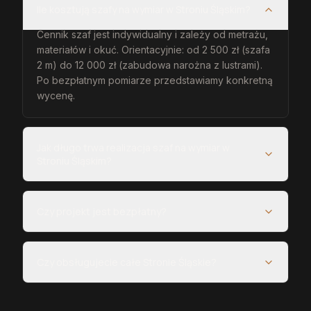
Ile kosztują szafy na wymiar w Stroniu Śląskim?
Cennik szaf jest indywidualny i zależy od metrażu,
materiałów i okuć. Orientacyjnie: od 2 500 zł (szafa
2 m) do 12 000 zł (zabudowa narożna z lustrami).
Po bezpłatnym pomiarze przedstawiamy konkretną
wycenę.
Jak długo trwa realizacja szaf na wymiar w
Stroniu Śląskim?
Czy projekt jest bezpłatny?
Czy obsługujecie całe Stronie Śląskie?