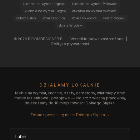
kuchnia na wymiar Legnica
kuchnia na wymiar Polkowice
kuchnia na wymiar Głogów
kuchnia na wymiar Wrocław
stolarz Lubin
stolarz Legnica
stolarz Polkowice
stolarz Głogów
stolarz Wrocław
©
2026
ROOMDESIGNER.PL — Wszelkie prawa zastrzeżone. |
Polityka prywatności
DZIAŁAMY LOKALNIE
Meble na wymiar, kuchnie, szafy, garderoby, wiatrołapy oraz
meble łazienkowe i pokojowe — stolarz z własną pracownią,
dojeżdżamy do 18 miejscowości Dolnego Śląska.
Zobacz pełną listę miast Dolnego Śląska →
Lubin