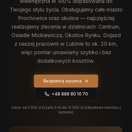
wewnętrzna w 100% dopasowana do
Twojego stylu życia.
Obsługujemy całe miasto
Prochowice oraz okolice — najczęściej
realizujemy zlecenia w dzielnicach: Centrum,
Osiedle Mickiewicza, Okolice Rynku. Dojazd
z naszej pracowni w Lubinie to ok. 20 km,
więc pomiar umawiamy szybko i bez
dodatkowych kosztów.
Bezpłatna wycena
+48 888 80 10 70
Cena:
od 2 500 zł (szafa 2 m) do 12 000 zł (zabudowa narożna z
lustrami)