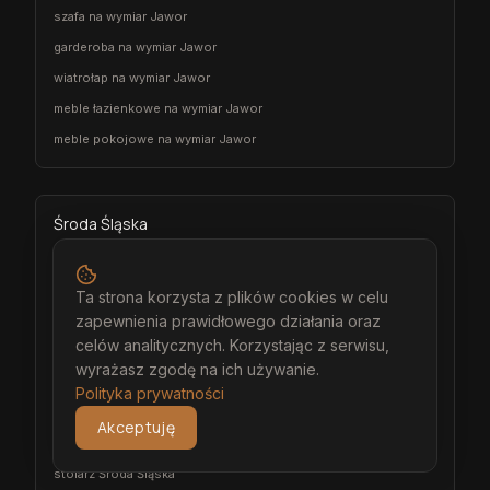
szafa na wymiar Jawor
garderoba na wymiar Jawor
wiatrołap na wymiar Jawor
meble łazienkowe na wymiar Jawor
meble pokojowe na wymiar Jawor
Środa Śląska
architekt wnętrz Środa Śląska
projektant wnętrz Środa Śląska
Ta strona korzysta z plików cookies w celu
zapewnienia prawidłowego działania oraz
projekt wnętrz Środa Śląska
celów analitycznych. Korzystając z serwisu,
projektowanie wnętrz Środa Śląska
wyrażasz zgodę na ich używanie.
aranżacja wnętrz Środa Śląska
Polityka prywatności
wizualizacja wnętrz Środa Śląska
Akceptuję
meble na wymiar Środa Śląska
stolarz Środa Śląska