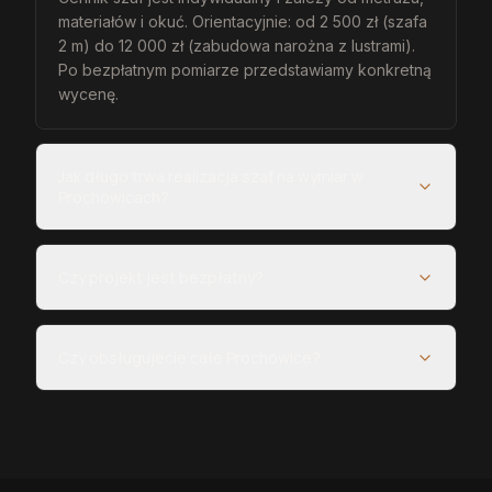
materiałów i okuć. Orientacyjnie: od 2 500 zł (szafa
2 m) do 12 000 zł (zabudowa narożna z lustrami).
Po bezpłatnym pomiarze przedstawiamy konkretną
wycenę.
Jak długo trwa realizacja szaf na wymiar w
Prochowicach?
Czy projekt jest bezpłatny?
Czy obsługujecie całe Prochowice?