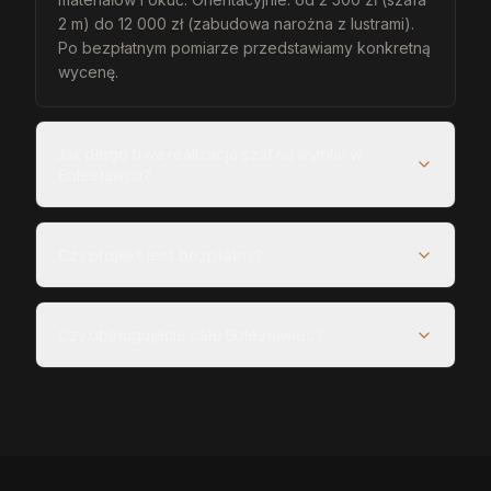
2 m) do 12 000 zł (zabudowa narożna z lustrami).
Po bezpłatnym pomiarze przedstawiamy konkretną
wycenę.
Jak długo trwa realizacja szaf na wymiar w
Bolesławcu?
Czy projekt jest bezpłatny?
Czy obsługujecie całe Bolesławiec?