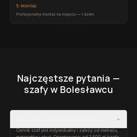
5. Montaż
Profesjonalny montaż na miejscu — 1 dzień.
Najczęstsze pytania —
szafy
w Bolesławcu
Ile kosztują szafy na wymiar w Bolesławcu?
Cennik szaf jest indywidualny i zależy od metrażu,
materiałów i okuć. Orientacyjnie: od 2 500 zł (szafa