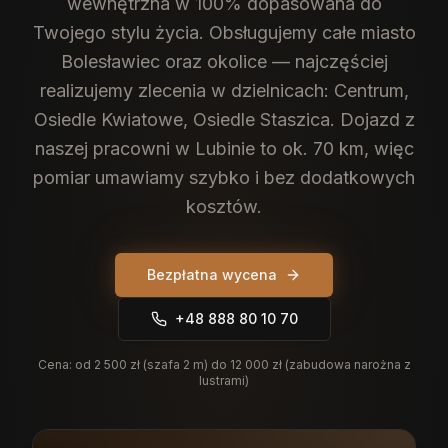
wewnętrzna w 100% dopasowana do
Twojego stylu życia.
Obsługujemy całe miasto
Bolesławiec oraz okolice — najczęściej
realizujemy zlecenia w dzielnicach: Centrum,
Osiedle Kwiatowe, Osiedle Staszica. Dojazd z
naszej pracowni w Lubinie to ok. 70 km, więc
pomiar umawiamy szybko i bez dodatkowych
kosztów.
Bezpłatna wycena
+48 888 80 10 70
Cena:
od 2 500 zł (szafa 2 m) do 12 000 zł (zabudowa narożna z
lustrami)