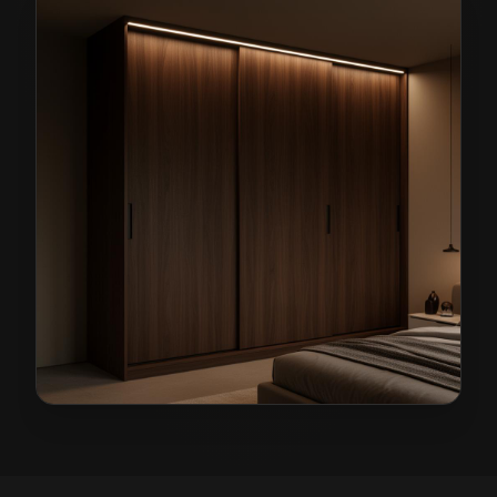
Szafy na wymiar w Bolesławcu
— przykładowa realiza