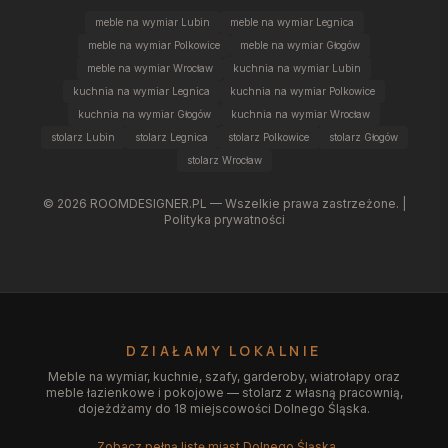
meble na wymiar Lubin
meble na wymiar Legnica
meble na wymiar Polkowice
meble na wymiar Głogów
meble na wymiar Wrocław
kuchnia na wymiar Lubin
kuchnia na wymiar Legnica
kuchnia na wymiar Polkowice
kuchnia na wymiar Głogów
kuchnia na wymiar Wrocław
stolarz Lubin
stolarz Legnica
stolarz Polkowice
stolarz Głogów
stolarz Wrocław
©
2026
ROOMDESIGNER.PL — Wszelkie prawa zastrzeżone. |
Polityka prywatności
DZIAŁAMY LOKALNIE
Meble na wymiar, kuchnie, szafy, garderoby, wiatrołapy oraz
meble łazienkowe i pokojowe — stolarz z własną pracownią,
dojeżdżamy do 18 miejscowości Dolnego Śląska.
Zobacz pełną listę miast Dolnego Śląska →