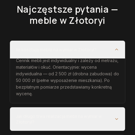
Najczęstsze pytania —
meble
w Złotoryi
Ile kosztują meble na wymiar w Złotoryi?
Cennik mebli jest indywidualny i zależy od metrażu,
materiałów i okuć. Orientacyjnie: wycena
indywidualna — od 2 500 zł (drobna zabudowa) do
50 000 zł (pełne wyposażenie mieszkania). Po
bezpłatnym pomiarze przedstawiamy konkretną
wycenę.
Jak długo trwa realizacja mebli na wymiar w
Złotoryi?