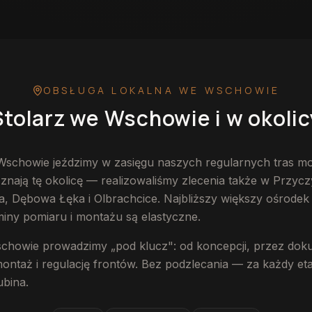
OBSŁUGA LOKALNA
WE WSCHOWIE
Stolarz
we Wschowie
i w okolic
Wschowie jeździmy w zasięgu naszych regularnych tras m
znają tę okolicę — realizowaliśmy zlecenia także w Przyc
, Dębowa Łęka i Olbrachcice. Najbliższy większy ośrodek 
miny pomiaru i montażu są elastyczne.
schowie prowadzimy „pod klucz": od koncepcji, przez dok
montaż i regulację frontów. Bez podzlecania — za każdy e
ubina.