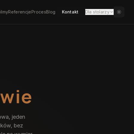
ilmy
Referencje
Proces
Blog
Kontakt
Dla stolarzy
wie
owa, jeden
ików, bez