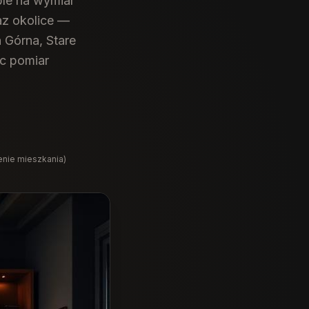
le na wymiar
z okolice —
a Górna, Stare
ęc pomiar
enie mieszkania)