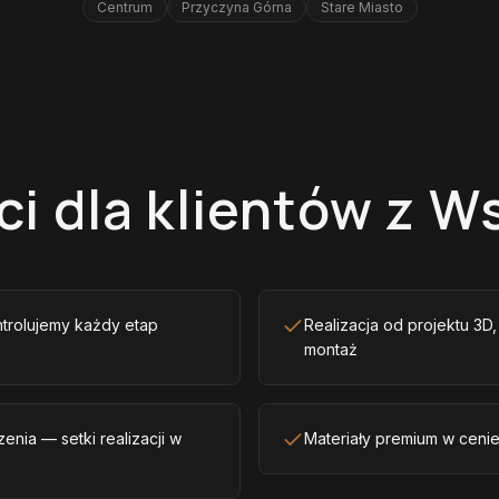
Centrum
Przyczyna Górna
Stare Miasto
ci dla klientów z 
ntrolujemy każdy etap
Realizacja od projektu 3D
montaż
enia — setki realizacji w
Materiały premium w ceni