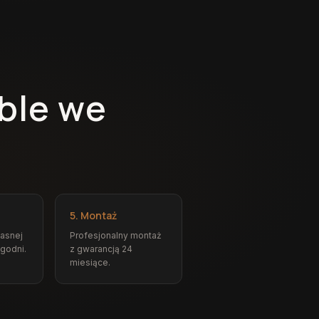
ble we
5. Montaż
łasnej
Profesjonalny montaż
ygodni.
z gwarancją 24
miesiące.