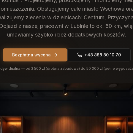
 komuś". Projektujemy, produkujemy i montujemy meb
omieszczeniu.
Obsługujemy całe miasto Wschowa ora
ealizujemy zlecenia w dzielnicach: Centrum, Przyczyn
Dojazd z naszej pracowni w Lubinie to ok. 60 km, wi
umawiamy szybko i bez dodatkowych kosztów.
Bezpłatna wycena
+48 888 80 10 70
dywidualna — od 2 500 zł (drobna zabudowa) do 50 000 zł (pełne wyposaż