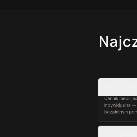
Najc
Ile kosztują me
Cennik mebli jes
indywidualna —
bezpłatnym pom
Jak długo trwa 