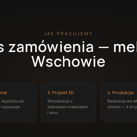
JAK PRACUJEMY
s zamówienia — me
Wschowie
miar
3. Projekt 3D
4. Produkcja
z dojeżdża do
Wizualizacja z
Realizacja we w
 i wykonuje
dobraniem materiałów
stolarni — 4–6 t
.
i okuć.