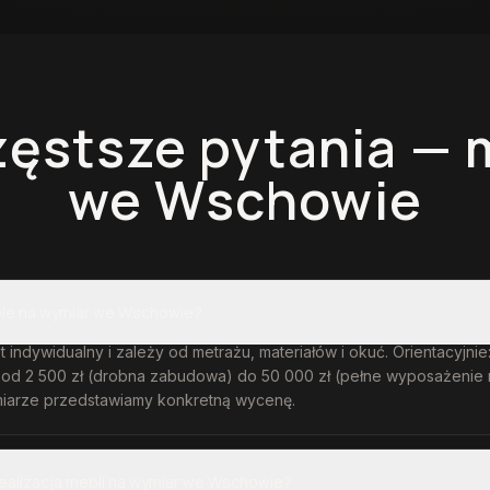
zęstsze pytania —
we Wschowie
ble na wymiar we Wschowie?
t indywidualny i zależy od metrażu, materiałów i okuć. Orientacyjni
 od 2 500 zł (drobna zabudowa) do 50 000 zł (pełne wyposażenie 
iarze przedstawiamy konkretną wycenę.
realizacja mebli na wymiar we Wschowie?