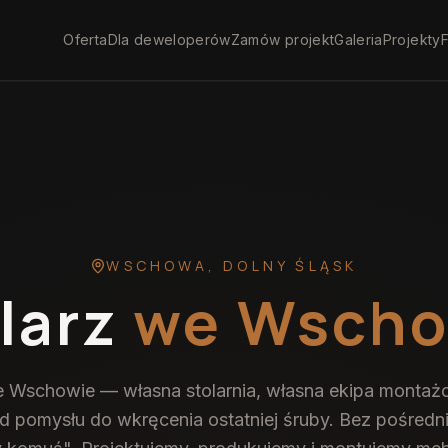
Oferta
Dla deweloperów
Zamów projekt
Galeria
Projekty
F
WSCHOWA
,
DOLNY ŚLĄSK
larz
we Wscho
e Wschowie — własna stolarnia, własna ekipa montaż
od pomysłu do wkręcenia ostatniej śruby. Bez pośredn