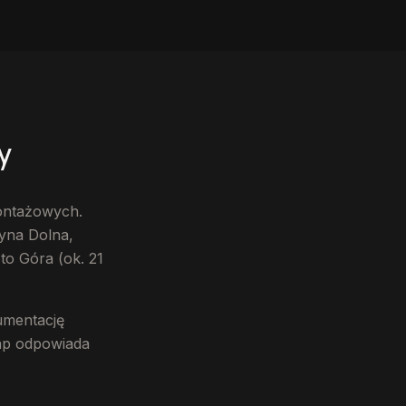
y
ontażowych.
zyna Dolna,
to Góra (ok. 21
umentację
tap odpowiada