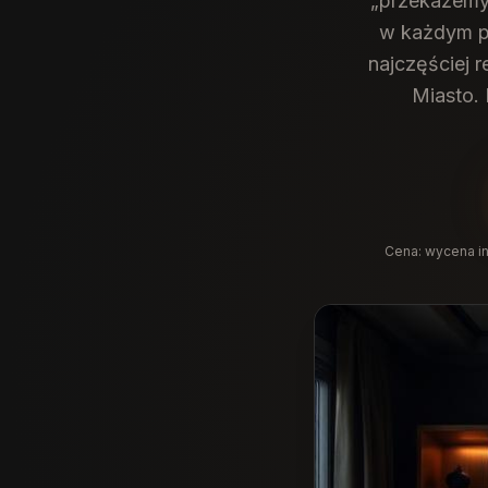
„przekażemy
w każdym p
najczęściej r
Miasto. 
Cena:
wycena in