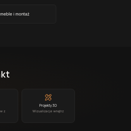
 meble i montaż
akt
Projekty 3D
ów z
Wizualizacje wnętrz