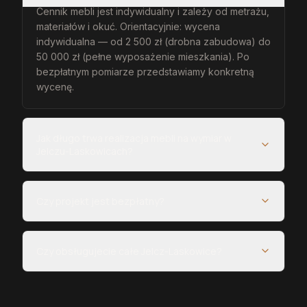
Cennik mebli jest indywidualny i zależy od metrażu,
materiałów i okuć. Orientacyjnie: wycena
indywidualna — od 2 500 zł (drobna zabudowa) do
50 000 zł (pełne wyposażenie mieszkania). Po
bezpłatnym pomiarze przedstawiamy konkretną
wycenę.
Jak długo trwa realizacja mebli na wymiar w
Jelczu-Laskowicach?
Czy projekt jest bezpłatny?
Czy obsługujecie całe Jelcz-Laskowice?