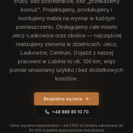
śruby. Bez pośredników, bez „przekażemy
komuś". Projektujemy, produkujemy i
montujemy meble na wymiar w każdym
pomieszczeniu.
Obsługujemy całe miasto
Jelcz-Laskowice oraz okolice — najczęściej
realizujemy zlecenia w dzielnicach: Jelcz,
Laskowice, Centrum. Dojazd z naszej
pracowni w Lubinie to ok. 100 km, więc
pomiar umawiamy szybko i bez dodatkowych
kosztów.
Bezpłatna wycena
+48 888 80 10 70
Cena:
wycena indywidualna — od 2 500 zł (drobna zabudowa) do
50 000 zł (pełne wyposażenie mieszkania)