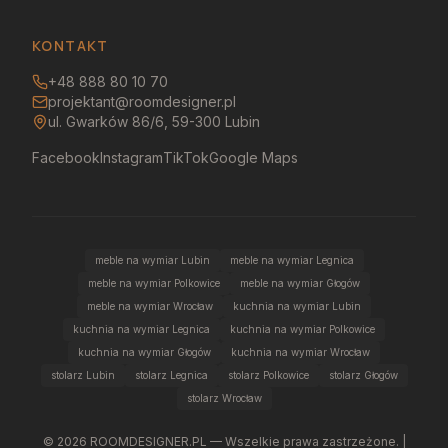
KONTAKT
+48 888 80 10 70
projektant@roomdesigner.pl
ul. Gwarków 86/6, 59-300 Lubin
Facebook
Instagram
TikTok
Google Maps
meble na wymiar Lubin
meble na wymiar Legnica
meble na wymiar Polkowice
meble na wymiar Głogów
meble na wymiar Wrocław
kuchnia na wymiar Lubin
kuchnia na wymiar Legnica
kuchnia na wymiar Polkowice
kuchnia na wymiar Głogów
kuchnia na wymiar Wrocław
stolarz Lubin
stolarz Legnica
stolarz Polkowice
stolarz Głogów
stolarz Wrocław
©
2026
ROOMDESIGNER.PL — Wszelkie prawa zastrzeżone. |