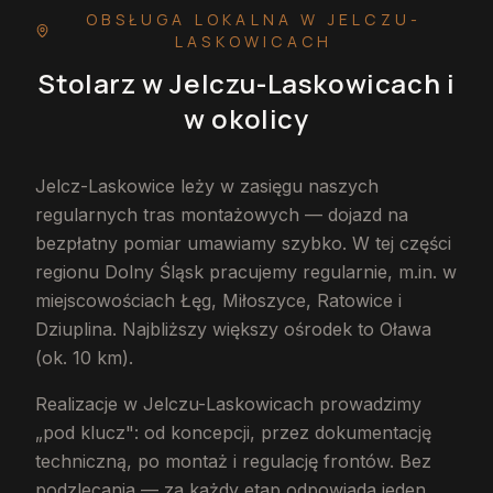
OBSŁUGA LOKALNA
W JELCZU-
LASKOWICACH
Stolarz
w Jelczu-Laskowicach
i
w okolicy
Jelcz-Laskowice leży w zasięgu naszych
regularnych tras montażowych — dojazd na
bezpłatny pomiar umawiamy szybko. W tej części
regionu Dolny Śląsk pracujemy regularnie, m.in. w
miejscowościach Łęg, Miłoszyce, Ratowice i
Dziuplina. Najbliższy większy ośrodek to Oława
(ok. 10 km).
Realizacje w Jelczu-Laskowicach prowadzimy
„pod klucz": od koncepcji, przez dokumentację
techniczną, po montaż i regulację frontów. Bez
podzlecania — za każdy etap odpowiada jeden