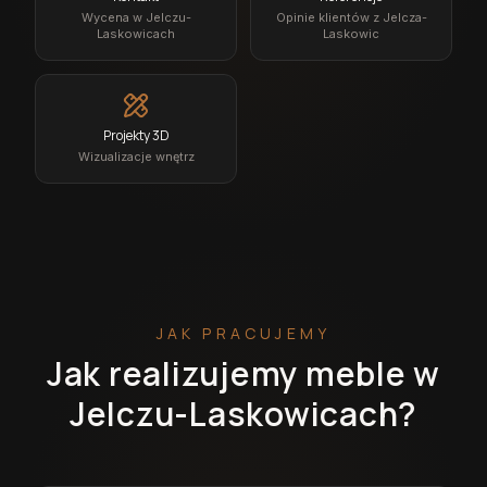
Wycena w Jelczu-
Opinie klientów z Jelcza-
Laskowicach
Laskowic
Projekty 3D
Wizualizacje wnętrz
JAK PRACUJEMY
Jak realizujemy meble w
Jelczu-Laskowicach?