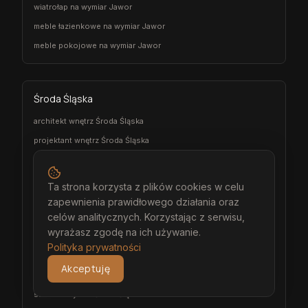
wiatrołap na wymiar Jawor
meble łazienkowe na wymiar Jawor
meble pokojowe na wymiar Jawor
Środa Śląska
architekt wnętrz Środa Śląska
projektant wnętrz Środa Śląska
projekt wnętrz Środa Śląska
projektowanie wnętrz Środa Śląska
Ta strona korzysta z plików cookies w celu
aranżacja wnętrz Środa Śląska
zapewnienia prawidłowego działania oraz
celów analitycznych. Korzystając z serwisu,
wizualizacja wnętrz Środa Śląska
wyrażasz zgodę na ich używanie.
meble na wymiar Środa Śląska
Polityka prywatności
stolarz Środa Śląska
Akceptuję
kuchnia na wymiar Środa Śląska
szafa na wymiar Środa Śląska