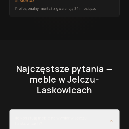
5. Montaż
Profesjonalny montaż z gwarancją 24 miesiące.
Najczęstsze pytania —
meble
w Jelczu-
Laskowicach
Ile kosztują meble na wymiar w Jelczu-
Laskowicach?