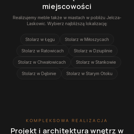
miejscowości
Realizujemy
meble
także w miastach w pobliżu
Jelcza-
Laskowic
. Wybierz najbliższą lokalizację:
Stolarz
w Łęgu
Stolarz
w Miłoszycach
Stolarz
w Ratowicach
Stolarz
w Dziuplinie
Stolarz
w Chwałowicach
Stolarz
w Stankowie
Stolarz
w Dębinie
Stolarz
w Starym Otoku
KOMPLEKSOWA REALIZACJA
Projekt i architektura wnętrz
w