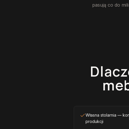
pasują co do mili
Dlacz
meb
Własna stolarnia — ko
produkcji