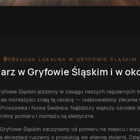
Śląskim
— przykładowa realizacja
OBSŁUGA LOKALNA
W GRYFOWIE ŚLĄSKIM
larz
w Gryfowie Śląskim
i w oko
ryfowie Śląskim jeździmy w zasięgu naszych regularnych t
i montażyści znają tę okolicę — realizowaliśmy zlecenia 
 Proszówka i Nowa Świdnica. Najbliższy większy ośrodek t
erminy pomiaru i montażu są elastyczne.
Gryfowie Śląskim zaczynamy od pomiaru na miejscu i wizua
j akceptacji ruszamy z produkcją we własnej stolarni. Dzi