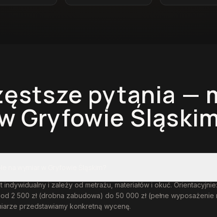
zęstsze pytania —
w Gryfowie Śląski
ble na wymiar w Gryfowie Śląskim?
t indywidualny i zależy od metrażu, materiałów i okuć. Orientacyjni
 od 2 500 zł (drobna zabudowa) do 50 000 zł (pełne wyposażenie 
iarze przedstawiamy konkretną wycenę.