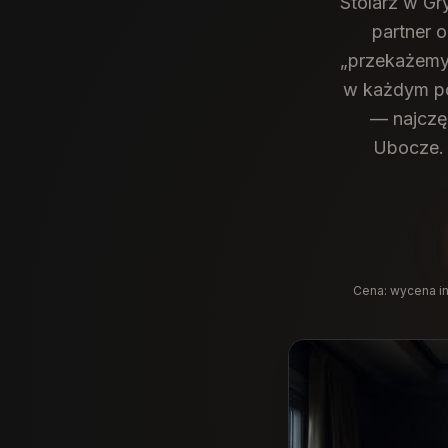
Stolarz w Gr
partner 
„przekażemy
w każdym po
— najczęś
Ubocze. 
Cena:
wycena in