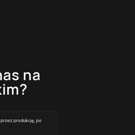
nas na
kim?
, przez produkcję, po