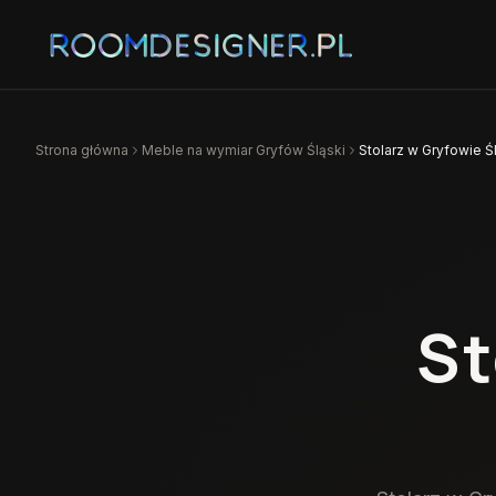
Strona główna
Meble na wymiar
Gryfów Śląski
Stolarz w Gryfowie Ś
St