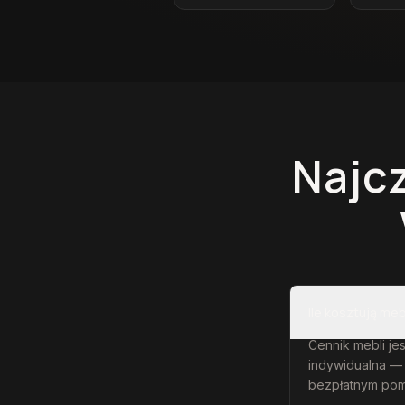
Najc
Ile kosztują me
Cennik mebli jes
indywidualna —
bezpłatnym pom