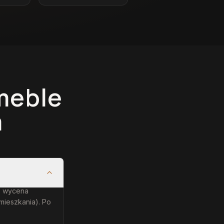
meble
m
e: wycena
mieszkania). Po