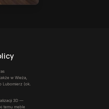
licy
ras
także w Wieża,
o Lubomierz (ok.
lizacji 3D —
ęki temu meble