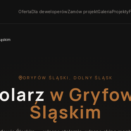
Oferta
Dla deweloperów
Zamów projekt
Galeria
Projekty
F
ląskim
GRYFÓW ŚLĄSKI
,
DOLNY ŚLĄSK
olarz
w Gryfo
Śląskim