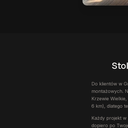
Stolarz w Gryfowie 
Sto
Do klientów w G
montażowych. Nas
Krzewie Wielkie,
6 km), dlatego t
Każdy projekt w 
dopiero po Twoje