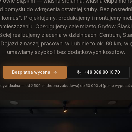
yfowie Śląskim — własna stolarnia, własna ekipa mon
od pomysłu do wkręcenia ostatniej śruby. Bez pośredn
 komuś". Projektujemy, produkujemy i montujemy meb
mieszczeniu.
Obsługujemy całe miasto Gryfów Śląski
ciej realizujemy zlecenia w dzielnicach: Centrum, Sta
Dojazd z naszej pracowni w Lubinie to ok. 80 km, wi
umawiamy szybko i bez dodatkowych kosztów.
Bezpłatna wycena
+48 888 80 10 70
dywidualna — od 2 500 zł (drobna zabudowa) do 50 000 zł (pełne wyposaż