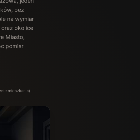
tażowa, jeden
ików, bez
le na wymiar
 oraz okolice
re Miasto,
ęc pomiar
enie mieszkania)