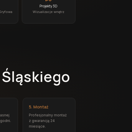
Projekty 3D
 Gryfowa
Wizualizacje wnętrz
 Śląskiego
5. Montaż
łasnej
Profesjonalny montaż
ygodni.
z gwarancją 24
miesiące.