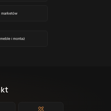
e marketów
 meble i montaż
akt