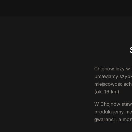
Chojnów leży w 
umawiamy szybko.
miejscowościach 
(ok. 16 km).
W Chojnów stawi
produkujemy mebl
gwarancji, a mo