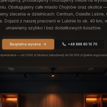
ojektujemy, produkujemy i montujemy meble na wymi
niu.
Obsługujemy całe miasto Chojnów oraz okolice —
ujemy zlecenia w dzielnicach: Centrum, Osiedle Leśne, 
e. Dojazd z naszej pracowni w Lubinie to ok. 40 km, 
umawiamy szybko i bez dodatkowych kosztów.
Bezpłatna wycena
+48 888 80 10 70
dywidualna — od 2 500 zł (drobna zabudowa) do 50 000 zł (pełne wyposaż