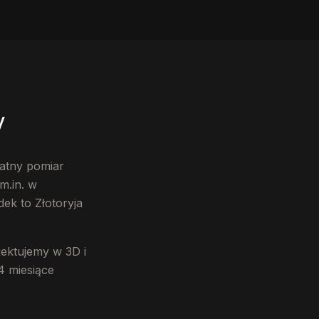
y
atny pomiar
m.in. w
ek to Złotoryja
ektujemy w 3D i
4 miesiące