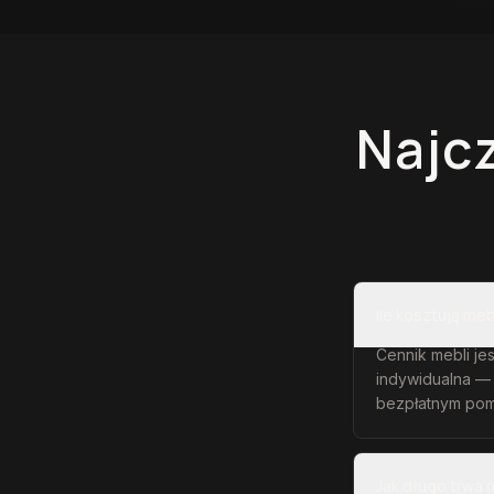
Najc
Ile kosztują me
Cennik mebli jes
indywidualna —
bezpłatnym pom
Jak długo trwa 