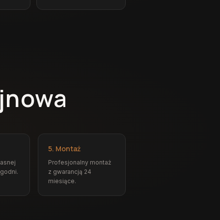
ojnowa
5. Montaż
łasnej
Profesjonalny montaż
ygodni.
z gwarancją 24
miesiące.