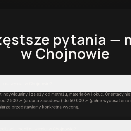
zęstsze pytania —
w Chojnowie
ble na wymiar w Chojnowie?
t indywidualny i zależy od metrażu, materiałów i okuć. Orientacyjni
 od 2 500 zł (drobna zabudowa) do 50 000 zł (pełne wyposażenie 
iarze przedstawiamy konkretną wycenę.
realizacja mebli na wymiar w Chojnowie?