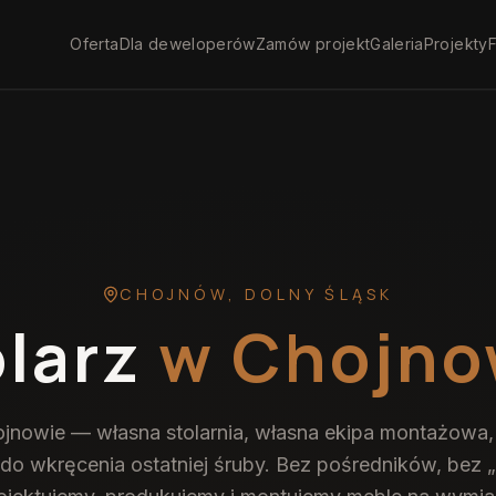
Oferta
Dla deweloperów
Zamów projekt
Galeria
Projekty
F
CHOJNÓW
,
DOLNY ŚLĄSK
larz
w Chojno
ojnowie — własna stolarnia, własna ekipa montażowa, 
do wkręcenia ostatniej śruby. Bez pośredników, bez