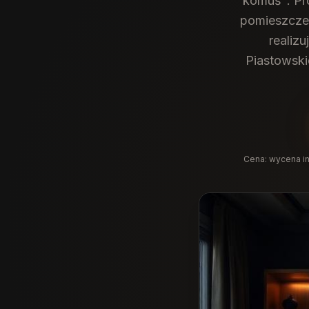
komuś". Pr
pomieszcze
realiz
Piastowski
Cena:
wycena in