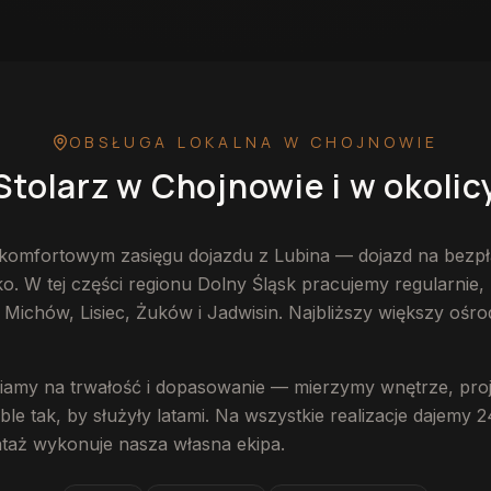
OBSŁUGA LOKALNA
W CHOJNOWIE
Stolarz
w Chojnowie
i w okolic
komfortowym zasięgu dojazdu z Lubina — dojazd na bezpł
 W tej części regionu Dolny Śląsk pracujemy regularnie, 
Michów, Lisiec, Żuków i Jadwisin. Najbliższy większy ośrod
amy na trwałość i dopasowanie — mierzymy wnętrze, proj
e tak, by służyły latami. Na wszystkie realizacje dajemy 2
ntaż wykonuje nasza własna ekipa.