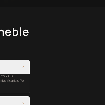
meble
e: wycena
mieszkania). Po