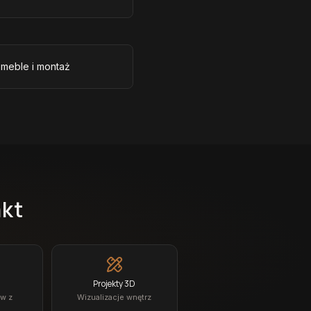
 meble i montaż
akt
Projekty 3D
ów z
Wizualizacje wnętrz