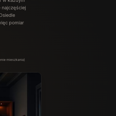
ar w każdym
 najczęściej
Osiedle
więc pomiar
enie mieszkania)