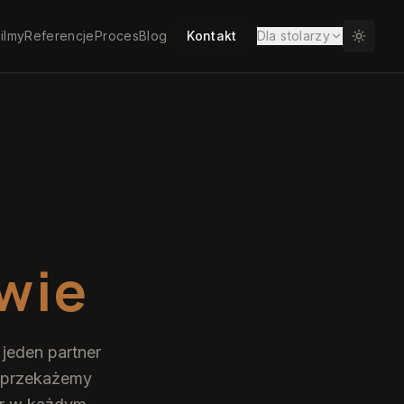
ilmy
Referencje
Proces
Blog
Kontakt
Dla stolarzy
wie
jeden partner
 „przekażemy