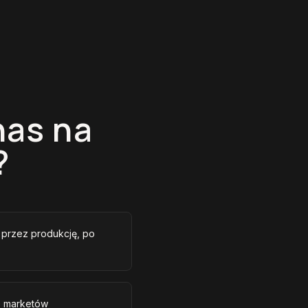
nas na
?
, przez produkcję, po
e marketów