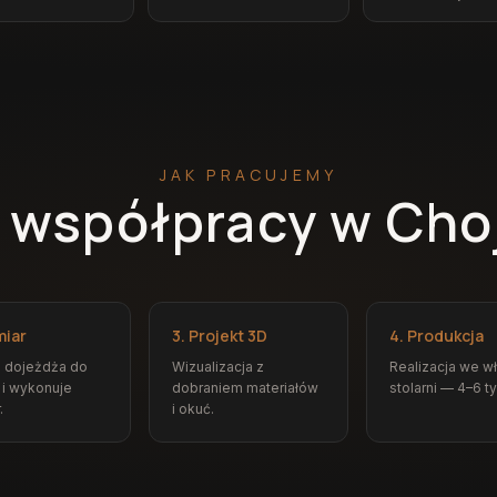
JAK PRACUJEMY
 współpracy w Ch
miar
3. Projekt 3D
4. Produkcja
z dojeżdża do
Wizualizacja z
Realizacja we w
 i wykonuje
dobraniem materiałów
stolarni — 4–6 t
.
i okuć.