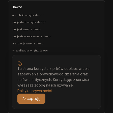
Jawor
architekt wnętrz Jawor
projektant wnętrz Jawor
projekt wnętrz Jawor
projektowanie wnętrz Jawor
aranżacja wnętrz Jawor
wizualizacja wnętrz Jawor
meble na wymiar Jawor
stolarz Jawor
Ta strona korzysta z plików cookies w celu
kuchnia na wymiar Jawor
zapewnienia prawidłowego działania oraz
szafa na wymiar Jawor
celów analitycznych. Korzystając z serwisu,
wyrażasz zgodę na ich używanie.
garderoba na wymiar Jawor
Polityka prywatności
wiatrołap na wymiar Jawor
Akceptuję
meble łazienkowe na wymiar Jawor
meble pokojowe na wymiar Jawor