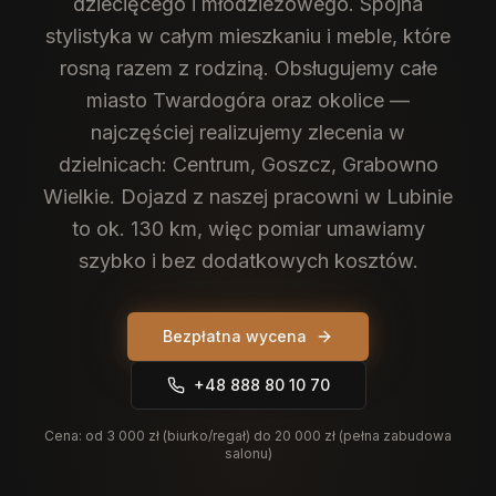
dziecięcego i młodzieżowego. Spójna
stylistyka w całym mieszkaniu i meble, które
rosną razem z rodziną.
Obsługujemy całe
miasto Twardogóra oraz okolice —
najczęściej realizujemy zlecenia w
dzielnicach: Centrum, Goszcz, Grabowno
Wielkie. Dojazd z naszej pracowni w Lubinie
to ok. 130 km, więc pomiar umawiamy
szybko i bez dodatkowych kosztów.
Bezpłatna wycena
+48 888 80 10 70
Cena:
od 3 000 zł (biurko/regał) do 20 000 zł (pełna zabudowa
salonu)