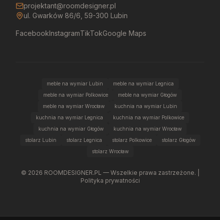
projektant@roomdesigner.pl
ul. Gwarków 86/6, 59-300 Lubin
Facebook
Instagram
TikTok
Google Maps
meble na wymiar Lubin
meble na wymiar Legnica
meble na wymiar Polkowice
meble na wymiar Głogów
meble na wymiar Wrocław
kuchnia na wymiar Lubin
kuchnia na wymiar Legnica
kuchnia na wymiar Polkowice
kuchnia na wymiar Głogów
kuchnia na wymiar Wrocław
stolarz Lubin
stolarz Legnica
stolarz Polkowice
stolarz Głogów
stolarz Wrocław
©
2026
ROOMDESIGNER.PL — Wszelkie prawa zastrzeżone. |
Polityka prywatności