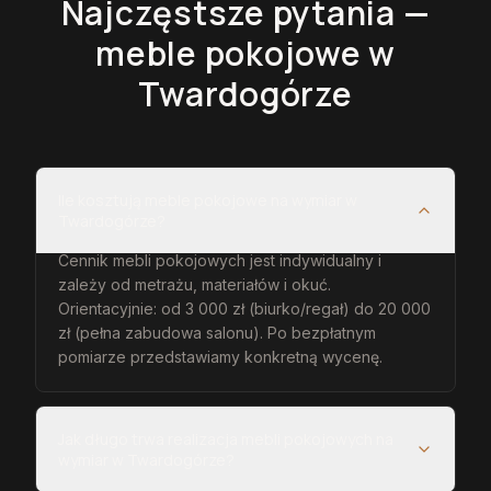
Najczęstsze pytania —
meble pokojowe
w
Twardogórze
Ile kosztują meble pokojowe na wymiar w
Twardogórze?
Cennik mebli pokojowych jest indywidualny i
zależy od metrażu, materiałów i okuć.
Orientacyjnie: od 3 000 zł (biurko/regał) do 20 000
zł (pełna zabudowa salonu). Po bezpłatnym
pomiarze przedstawiamy konkretną wycenę.
Jak długo trwa realizacja mebli pokojowych na
wymiar w Twardogórze?