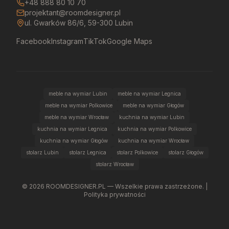
+48 888 80 10 70
projektant@roomdesigner.pl
ul. Gwarków 86/6, 59-300 Lubin
Facebook
Instagram
TikTok
Google Maps
meble na wymiar Lubin
meble na wymiar Legnica
meble na wymiar Polkowice
meble na wymiar Głogów
meble na wymiar Wrocław
kuchnia na wymiar Lubin
kuchnia na wymiar Legnica
kuchnia na wymiar Polkowice
kuchnia na wymiar Głogów
kuchnia na wymiar Wrocław
stolarz Lubin
stolarz Legnica
stolarz Polkowice
stolarz Głogów
stolarz Wrocław
©
2026
ROOMDESIGNER.PL — Wszelkie prawa zastrzeżone. |
Polityka prywatności