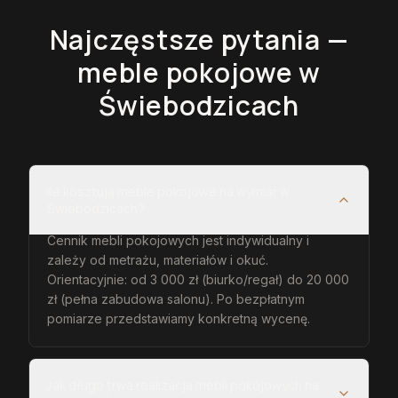
Najczęstsze pytania —
meble pokojowe
w
Świebodzicach
Ile kosztują meble pokojowe na wymiar w
Świebodzicach?
Cennik mebli pokojowych jest indywidualny i
zależy od metrażu, materiałów i okuć.
Orientacyjnie: od 3 000 zł (biurko/regał) do 20 000
zł (pełna zabudowa salonu). Po bezpłatnym
pomiarze przedstawiamy konkretną wycenę.
Jak długo trwa realizacja mebli pokojowych na