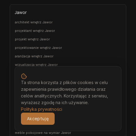
Jawor
architekt wnętrz Jawor
projektant wnętrz Jawor
projekt wnętrz Jawor
projektowanie wnętrz Jawor
aranżacja wnętrz Jawor
wizualizacja wnętrz Jawor
meble na wymiar Jawor
stolarz Jawor
Ta strona korzysta z plików cookies w celu
zapewnienia prawidłowego działania oraz
kuchnia na wymiar Jawor
celów analitycznych. Korzystając z serwisu,
szafa na wymiar Jawor
wyrażasz zgodę na ich używanie.
garderoba na wymiar Jawor
Polityka prywatności
wiatrołap na wymiar Jawor
Akceptuję
meble łazienkowe na wymiar Jawor
meble pokojowe na wymiar Jawor