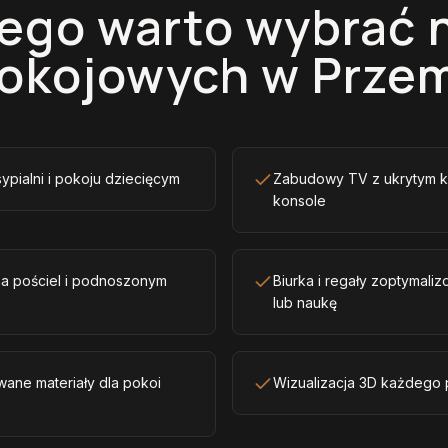
ego warto wybrać 
pokojowych w Prze
sypialni i pokoju dziecięcym
Zabudowy TV z ukrytym k
konsole
na pościel i podnoszonym
Biurka i regały zoptymal
lub naukę
wane materiały dla pokoi
Wizualizacja 3D każdego