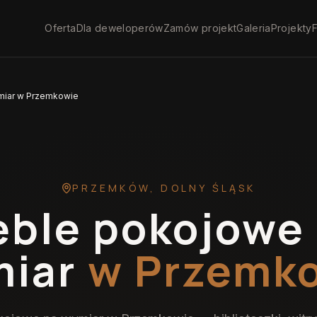
Oferta
Dla deweloperów
Zamów projekt
Galeria
Projekty
F
miar w Przemkowie
PRZEMKÓW
,
DOLNY ŚLĄSK
ble pokojowe
iar
w Przemk