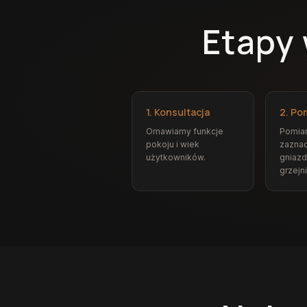
Etapy
1. Konsultacja
2. Po
Omawiamy funkcje
Pomiar
pokoju i wiek
zazna
użytkowników.
gniazd
grzejn