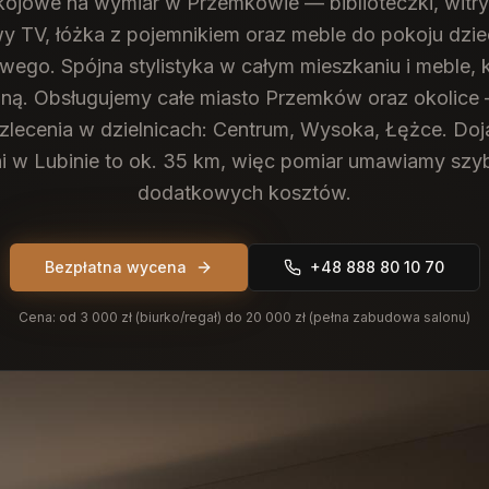
ojowe na wymiar w Przemkowie — biblioteczki, witryn
 TV, łóżka z pojemnikiem oraz meble do pokoju dzie
ego. Spójna stylistyka w całym mieszkaniu i meble, 
iną.
Obsługujemy całe miasto Przemków oraz okolice 
 zlecenia w dzielnicach: Centrum, Wysoka, Łężce. Doj
i w Lubinie to ok. 35 km, więc pomiar umawiamy szyb
dodatkowych kosztów.
Bezpłatna wycena
+48 888 80 10 70
Cena:
od 3 000 zł (biurko/regał) do 20 000 zł (pełna zabudowa salonu)