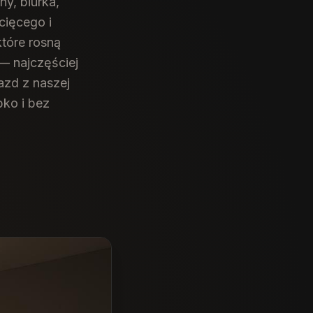
y, biurka,
cięcego i
które rosną
— najczęściej
azd z naszej
ko i bez