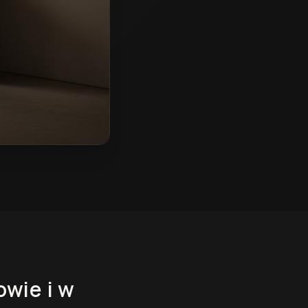
owie
i w