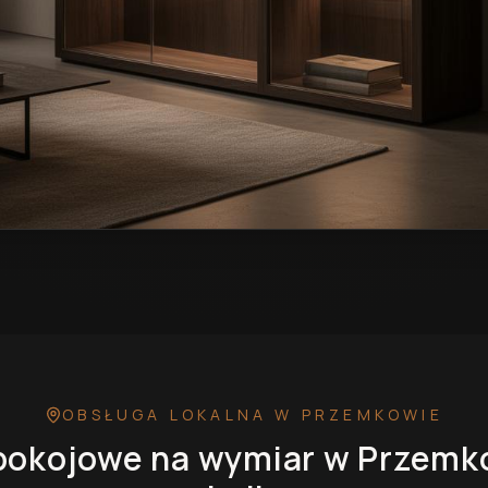
wymiar w Przemkowie
— przykładowa realizacja
OBSŁUGA LOKALNA
W PRZEMKOWIE
pokojowe na wymiar
w Przemk