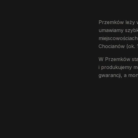
Przemków leży w
umawiamy szybko.
miejscowościach 
Chocianów (ok. 
W Przemków staw
i produkujemy me
gwarancji, a mo