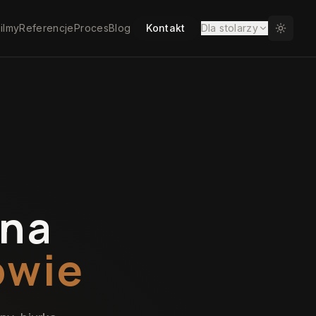
ilmy
Referencje
Proces
Blog
Kontakt
Dla stolarzy
 na
owie