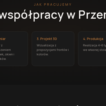
JAK PRACUJEMY
 współpracy w Prz
miar
3. Projekt 3D
4. Produkcja
 z
Wizualizacja z
Realizacja 4–6 t
czeniem
propozycjami frontów i
we własnej stola
ek, okien i
kolorów.
ików.