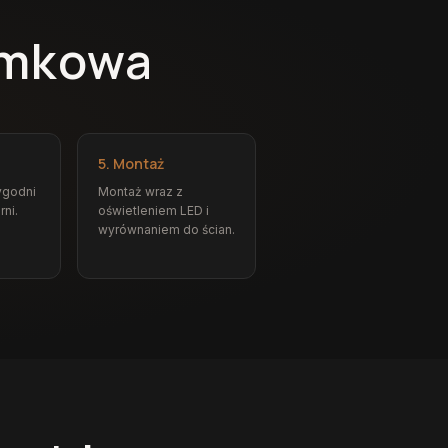
emkowa
5. Montaż
ygodni
Montaż wraz z
rni.
oświetleniem LED i
wyrównaniem do ścian.