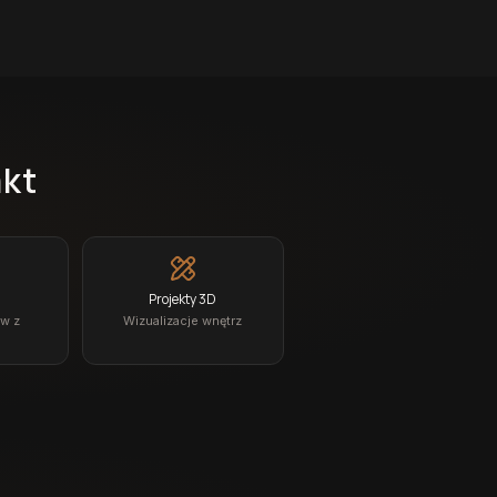
akt
Projekty 3D
ów z
Wizualizacje wnętrz
a