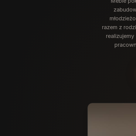
Meble pok
zabudowy
młodzieżow
razem z rodz
realizujemy
pracown