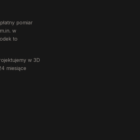
płatny pomiar
m.in. w
rodek to
rojektujemy w 3D
24 miesiące