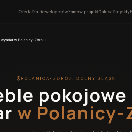
Oferta
Dla deweloperów
Zamów projekt
Galeria
Projekty
F
wymiar w Polanicy-Zdroju
POLANICA-ZDRÓJ
,
DOLNY ŚLĄSK
ble pokojowe
ar
w Polanicy-