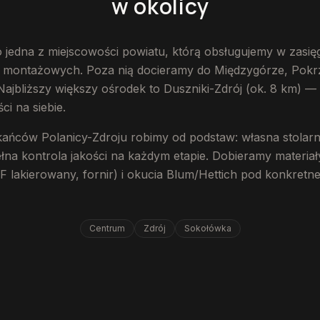
w okolicy
o jedna z miejscowości powiatu, którą obsługujemy w zasi
s montażowych. Poza nią docieramy do Międzygórze, Pokrz
 Najbliższy większy ośrodek to Duszniki-Zdrój (ok. 8 km) — 
ci na siebie.
kańców Polanicy-Zdroju robimy od podstaw: własna stolarn
łna kontrola jakości na każdym etapie. Dobieramy materiały
lakierowany, fornir) i okucia Blum/Hettich pod konkretne
Centrum
Zdrój
Sokołówka