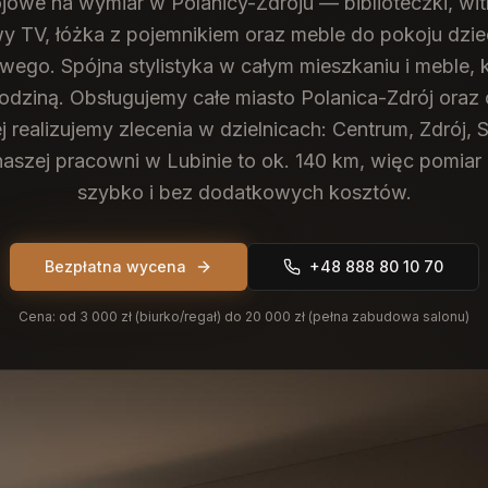
owe na wymiar w Polanicy-Zdroju — biblioteczki, witr
 TV, łóżka z pojemnikiem oraz meble do pokoju dzie
ego. Spójna stylistyka w całym mieszkaniu i meble, 
odziną.
Obsługujemy całe miasto Polanica-Zdrój oraz 
j realizujemy zlecenia w dzielnicach: Centrum, Zdrój,
naszej pracowni w Lubinie to ok. 140 km, więc pomia
szybko i bez dodatkowych kosztów.
Bezpłatna wycena
+48 888 80 10 70
Cena:
od 3 000 zł (biurko/regał) do 20 000 zł (pełna zabudowa salonu)