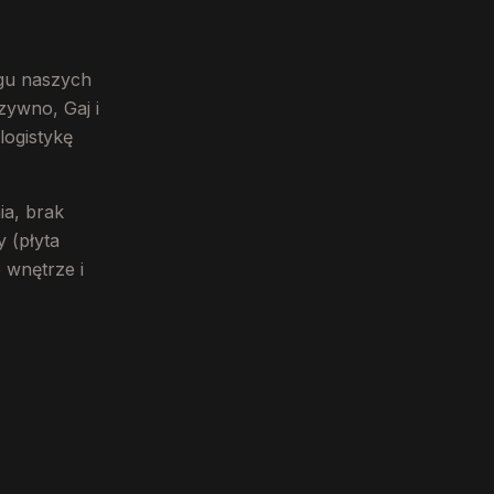
ęgu naszych
ywno, Gaj i
logistykę
ia, brak
 (płyta
 wnętrze i