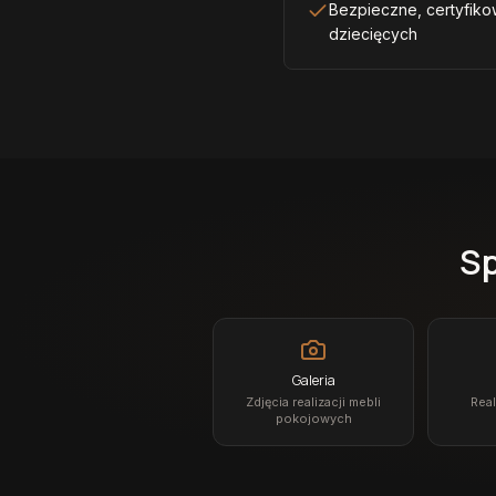
Bezpieczne, certyfiko
dziecięcych
Sp
Galeria
Zdjęcia realizacji mebli
Real
pokojowych