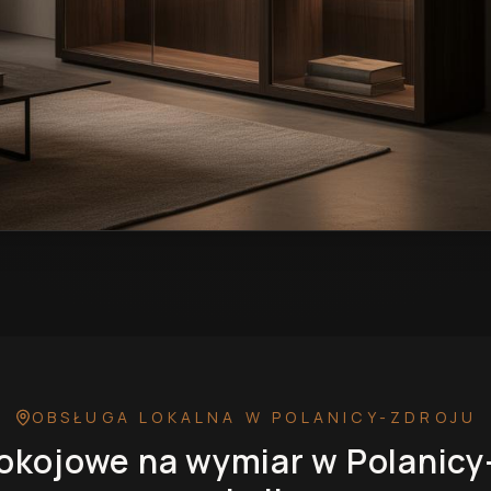
ymiar w Polanicy-Zdroju
— przykładowa realizacja
OBSŁUGA LOKALNA
W POLANICY-ZDROJU
okojowe na wymiar
w Polanicy