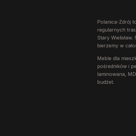
Polanica-Zdrój t
regularnych tra
Stary Wielisław.
bierzemy w całoś
Meble dla miesz
pośredników i pe
laminowana, MDF 
budżet.