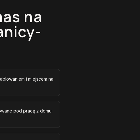
nas na
anicy-
ablowaniem i miejscem na
izowane pod pracę z domu