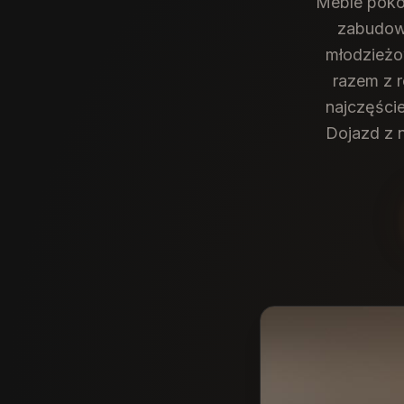
Meble pokoj
zabudowy
młodzieżow
razem z r
najczęście
Dojazd z 