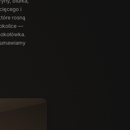
yny, biurka,
cięcego i
które rosną
okolice —
 Sokołówka.
r umawiamy