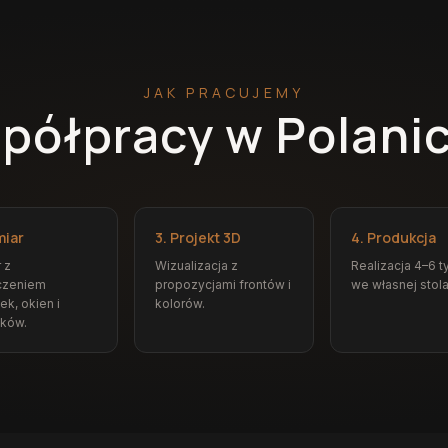
JAK PRACUJEMY
półpracy w Polani
miar
3. Projekt 3D
4. Produkcja
 z
Wizualizacja z
Realizacja 4–6 t
czeniem
propozycjami frontów i
we własnej stola
ek, okien i
kolorów.
ików.