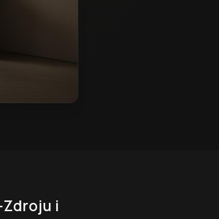
-Zdroju
i