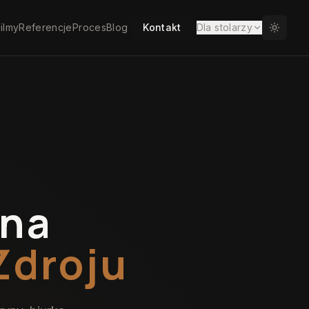
ilmy
Referencje
Proces
Blog
Kontakt
Dla stolarzy
 na
Zdroju