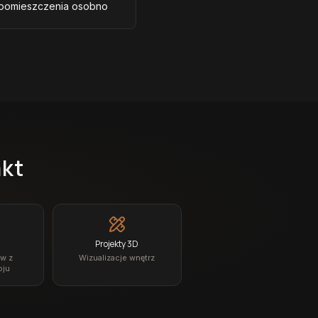
 pomieszczenia osobno
akt
Projekty 3D
ów z
Wizualizacje wnętrz
oju