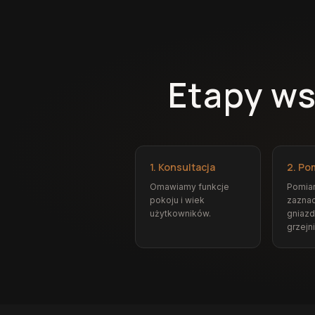
Etapy ws
1. Konsultacja
2. Po
Omawiamy funkcje
Pomiar
pokoju i wiek
zazna
użytkowników.
gniazd
grzejn