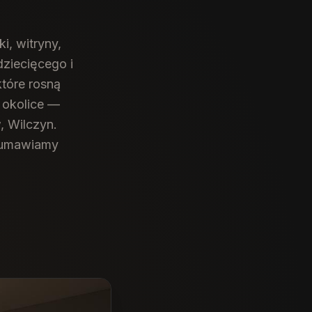
, witryny,
ziecięcego i
które rosną
 okolice —
, Wilczyn.
r umawiamy