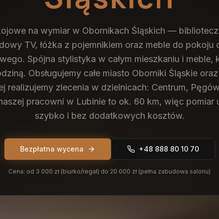
ojowe na wymiar w Obornikach Śląskich — biblioteczki
udowy TV, łóżka z pojemnikiem oraz meble do pokoju d
ego. Spójna stylistyka w całym mieszkaniu i meble, 
odziną.
Obsługujemy całe miasto Oborniki Śląskie oraz
ej realizujemy zlecenia w dzielnicach: Centrum, Pęgów
naszej pracowni w Lubinie to ok. 60 km, więc pomia
szybko i bez dodatkowych kosztów.
Bezpłatna wycena
+48 888 80 10 70
Cena:
od 3 000 zł (biurko/regał) do 20 000 zł (pełna zabudowa salonu)