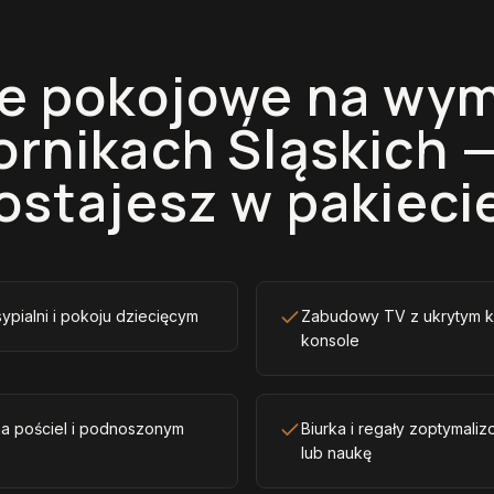
e pokojowe na wym
rnikach Śląskich 
ostajesz w pakieci
sypialni i pokoju dziecięcym
Zabudowy TV z ukrytym k
konsole
na pościel i podnoszonym
Biurka i regały zoptymal
lub naukę