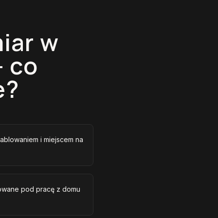
iar w
— co
e?
ablowaniem i miejscem na
izowane pod pracę z domu