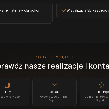
wane materiały dla pokoi
Wizualizacja 3D każdego
ZOBACZ WIĘCEJ
rawdź nasze realizacje i kont
Filmy
Kontakt
Referencje
izacje na video
Wycena w Obornikach
Opinie klientów z
Śląskich
Śląskich