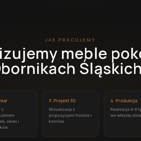
JAK PRACUJEMY
lizujemy meble po
bornikach Śląskic
miar
3. Projekt 3D
4. Produkcja
 z
Wizualizacja z
Realizacja 4–6 t
czeniem
propozycjami frontów i
we własnej stola
ek, okien i
kolorów.
ików.