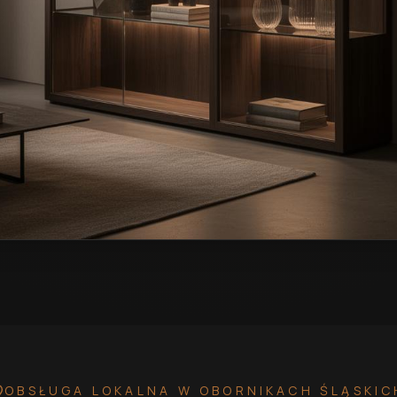
wymiar w Obornikach Śląskich
— przykładowa realizacja
OBSŁUGA LOKALNA
W OBORNIKACH ŚLĄSKIC