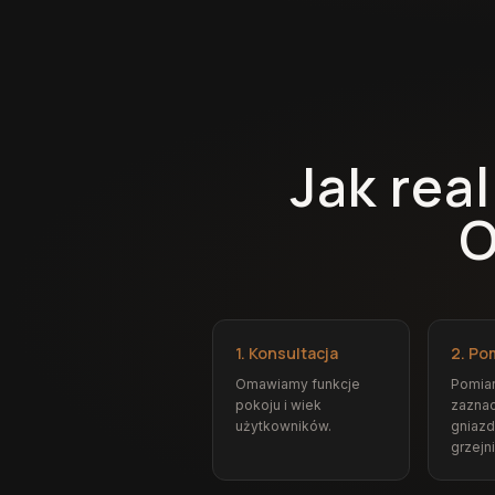
Jak rea
O
1. Konsultacja
2. Po
Omawiamy funkcje
Pomiar
pokoju i wiek
zazna
użytkowników.
gniazd
grzejn