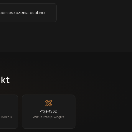
 pomieszczenia osobno
akt
Projekty 3D
 Obornik
Wizualizacje wnętrz