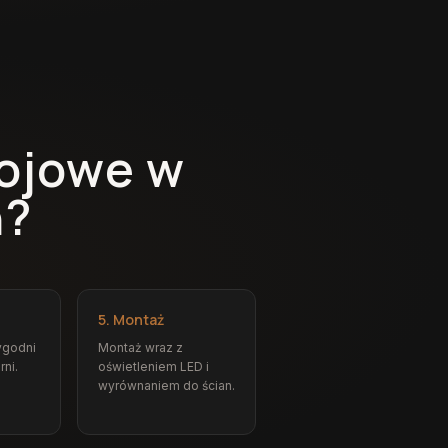
kojowe w
h?
5. Montaż
ygodni
Montaż wraz z
rni.
oświetleniem LED i
wyrównaniem do ścian.