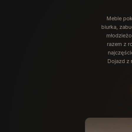
Meble pok
biurka, zab
młodzieżow
razem z r
najczęści
Dojazd z 