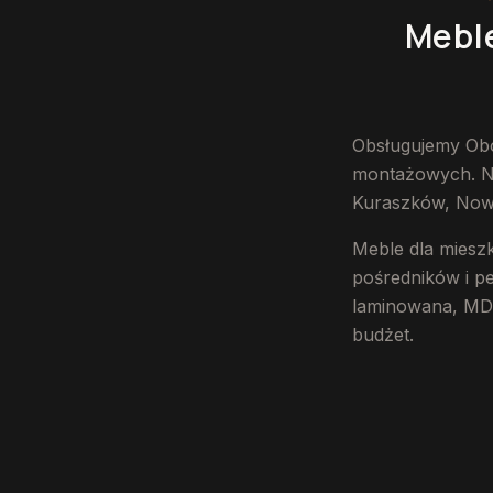
Mebl
Obsługujemy Obor
montażowych. Naj
Kuraszków, Nowos
Meble dla miesz
pośredników i pe
laminowana, MDF 
budżet.