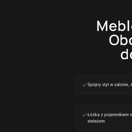
Mebl
Obo
d
Spójny styl w salonie, 
Łóżka z pojemnikiem 
stelażem