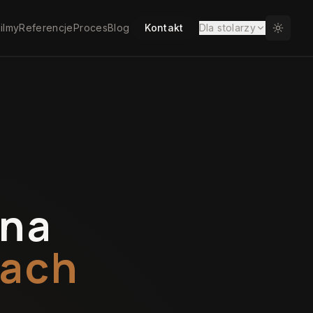
ilmy
Referencje
Proces
Blog
Kontakt
Dla stolarzy
 na
kach