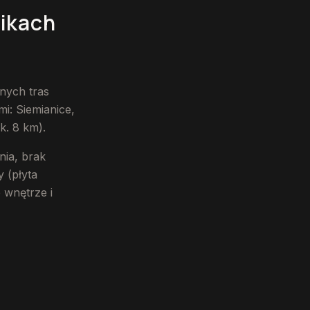
ikach
nych tras
i: Siemianice,
k. 8 km).
nia, brak
 (płyta
 wnętrze i