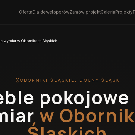
Oferta
Dla deweloperów
Zamów projekt
Galeria
Projekty
F
a wymiar w Obornikach Śląskich
OBORNIKI ŚLĄSKIE
,
DOLNY ŚLĄSK
ble pokojowe
miar
w Oborni
Śląskich