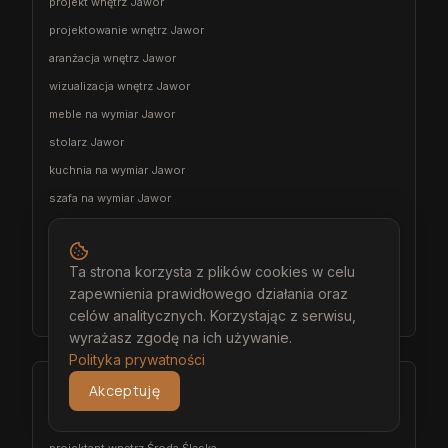
projekt wnętrz Jawor
projektowanie wnętrz Jawor
aranżacja wnętrz Jawor
wizualizacja wnętrz Jawor
meble na wymiar Jawor
stolarz Jawor
kuchnia na wymiar Jawor
szafa na wymiar Jawor
garderoba na wymiar Jawor
wiatrołap na wymiar Jawor
Ta strona korzysta z plików cookies w celu
meble łazienkowe na wymiar Jawor
zapewnienia prawidłowego działania oraz
meble pokojowe na wymiar Jawor
celów analitycznych. Korzystając z serwisu,
wyrażasz zgodę na ich używanie.
Polityka prywatności
Środa Śląska
Akceptuję
architekt wnętrz Środa Śląska