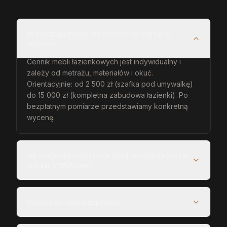
Ile kosztują meble łazienkowe na wymiar w
Wołowie?
Cennik mebli łazienkowych jest indywidualny i
zależy od metrażu, materiałów i okuć.
Orientacyjnie: od 2 500 zł (szafka pod umywalkę)
do 15 000 zł (kompletna zabudowa łazienki). Po
bezpłatnym pomiarze przedstawiamy konkretną
wycenę.
Jak długo trwa realizacja mebli łazienkowych na
wymiar w Wołowie?
Czy projekt jest bezpłatny?