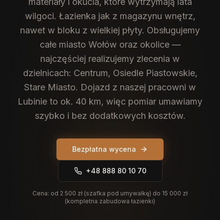
materiały i okucia, które wytrzymają lata
wilgoci. Łazienka jak z magazynu wnętrz,
nawet w bloku z wielkiej płyty.
Obsługujemy
całe miasto Wołów oraz okolice —
najczęściej realizujemy zlecenia w
dzielnicach: Centrum, Osiedle Piastowskie,
Stare Miasto. Dojazd z naszej pracowni w
Lubinie to ok. 40 km, więc pomiar umawiamy
szybko i bez dodatkowych kosztów.
Bezpłatna wycena
+48 888 80 10 70
Cena:
od 2 500 zł (szafka pod umywalkę) do 15 000 zł
(kompletna zabudowa łazienki)