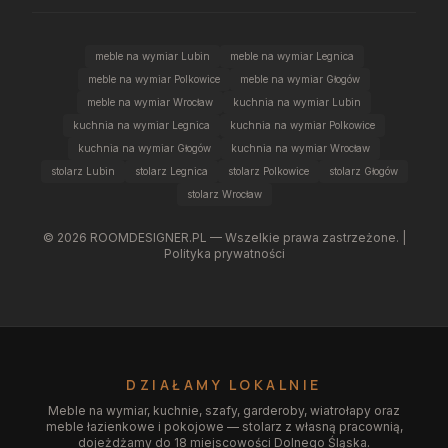
meble na wymiar Lubin
meble na wymiar Legnica
meble na wymiar Polkowice
meble na wymiar Głogów
meble na wymiar Wrocław
kuchnia na wymiar Lubin
kuchnia na wymiar Legnica
kuchnia na wymiar Polkowice
kuchnia na wymiar Głogów
kuchnia na wymiar Wrocław
stolarz Lubin
stolarz Legnica
stolarz Polkowice
stolarz Głogów
stolarz Wrocław
©
2026
ROOMDESIGNER.PL — Wszelkie prawa zastrzeżone. |
Polityka prywatności
DZIAŁAMY LOKALNIE
Meble na wymiar, kuchnie, szafy, garderoby, wiatrołapy oraz
meble łazienkowe i pokojowe — stolarz z własną pracownią,
dojeżdżamy do 18 miejscowości Dolnego Śląska.