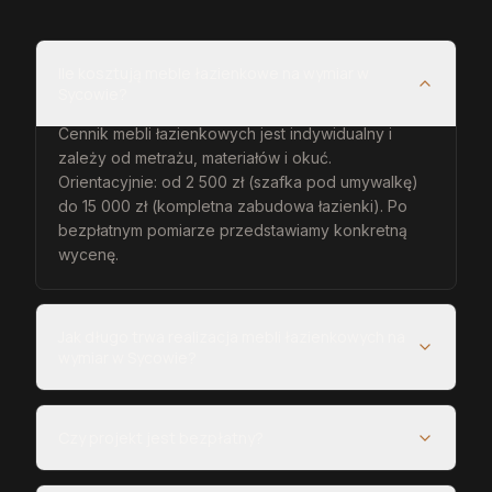
Ile kosztują meble łazienkowe na wymiar w
Sycowie?
Cennik mebli łazienkowych jest indywidualny i
zależy od metrażu, materiałów i okuć.
Orientacyjnie: od 2 500 zł (szafka pod umywalkę)
do 15 000 zł (kompletna zabudowa łazienki). Po
bezpłatnym pomiarze przedstawiamy konkretną
wycenę.
Jak długo trwa realizacja mebli łazienkowych na
wymiar w Sycowie?
Czy projekt jest bezpłatny?