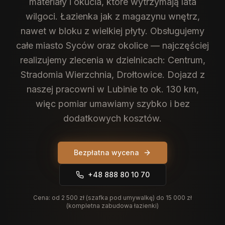
materiały i okucia, które wytrzymają lata
wilgoci. Łazienka jak z magazynu wnętrz,
nawet w bloku z wielkiej płyty.
Obsługujemy
całe miasto Syców oraz okolice — najczęściej
realizujemy zlecenia w dzielnicach: Centrum,
Stradomia Wierzchnia, Drołtowice. Dojazd z
naszej pracowni w Lubinie to ok. 130 km,
więc pomiar umawiamy szybko i bez
dodatkowych kosztów.
Bezpłatna wycena
+48 888 80 10 70
Cena:
od 2 500 zł (szafka pod umywalkę) do 15 000 zł
(kompletna zabudowa łazienki)