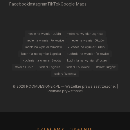
Facebook
Instagram
TikTok
Google Maps
meble na wymiar Lubin
meble na wymiar Legnica
meble na wymiar Polkowice
meble na wymiar Głogów
meble na wymiar Wrocław
kuchnia na wymiar Lubin
kuchnia na wymiar Legnica
kuchnia na wymiar Polkowice
kuchnia na wymiar Głogów
kuchnia na wymiar Wrocław
stolarz Lubin
stolarz Legnica
stolarz Polkowice
stolarz Głogów
stolarz Wrocław
©
2026
ROOMDESIGNER.PL — Wszelkie prawa zastrzeżone. |
Polityka prywatności
DZIAŁAMY LOKALNIE