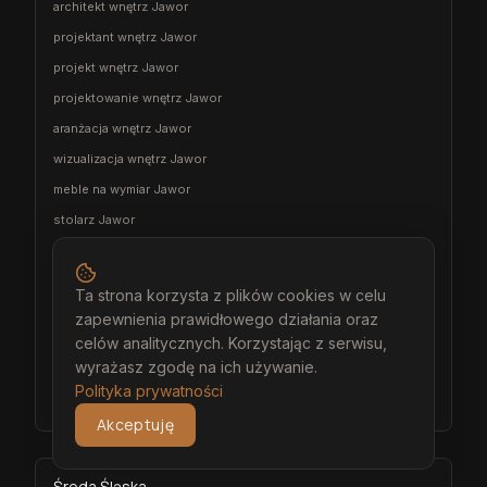
architekt wnętrz Jawor
projektant wnętrz Jawor
projekt wnętrz Jawor
projektowanie wnętrz Jawor
aranżacja wnętrz Jawor
wizualizacja wnętrz Jawor
meble na wymiar Jawor
stolarz Jawor
kuchnia na wymiar Jawor
szafa na wymiar Jawor
Ta strona korzysta z plików cookies w celu
garderoba na wymiar Jawor
zapewnienia prawidłowego działania oraz
wiatrołap na wymiar Jawor
celów analitycznych. Korzystając z serwisu,
wyrażasz zgodę na ich używanie.
meble łazienkowe na wymiar Jawor
Polityka prywatności
meble pokojowe na wymiar Jawor
Akceptuję
Środa Śląska