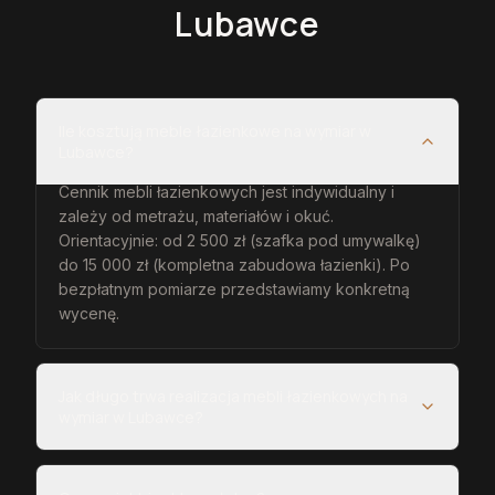
Lubawce
Ile kosztują meble łazienkowe na wymiar w
Lubawce?
Cennik mebli łazienkowych jest indywidualny i
zależy od metrażu, materiałów i okuć.
Orientacyjnie: od 2 500 zł (szafka pod umywalkę)
do 15 000 zł (kompletna zabudowa łazienki). Po
bezpłatnym pomiarze przedstawiamy konkretną
wycenę.
Jak długo trwa realizacja mebli łazienkowych na
wymiar w Lubawce?