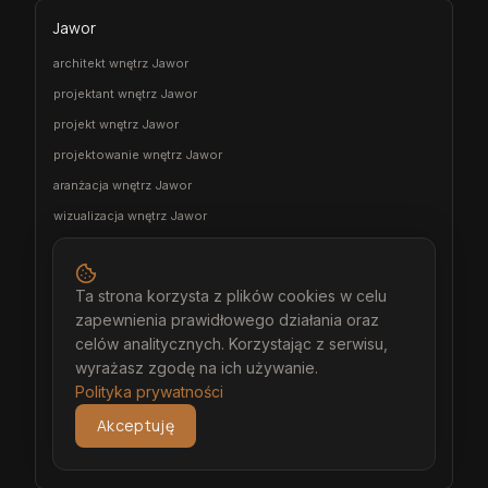
Jawor
architekt wnętrz Jawor
projektant wnętrz Jawor
projekt wnętrz Jawor
projektowanie wnętrz Jawor
aranżacja wnętrz Jawor
wizualizacja wnętrz Jawor
meble na wymiar Jawor
stolarz Jawor
Ta strona korzysta z plików cookies w celu
kuchnia na wymiar Jawor
zapewnienia prawidłowego działania oraz
szafa na wymiar Jawor
celów analitycznych. Korzystając z serwisu,
wyrażasz zgodę na ich używanie.
garderoba na wymiar Jawor
Polityka prywatności
wiatrołap na wymiar Jawor
Akceptuję
meble łazienkowe na wymiar Jawor
meble pokojowe na wymiar Jawor