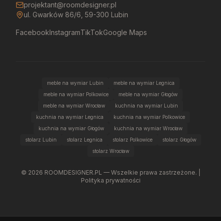
projektant@roomdesigner.pl
ul. Gwarków 86/6, 59-300 Lubin
Facebook
Instagram
TikTok
Google Maps
meble na wymiar Lubin
meble na wymiar Legnica
meble na wymiar Polkowice
meble na wymiar Głogów
meble na wymiar Wrocław
kuchnia na wymiar Lubin
kuchnia na wymiar Legnica
kuchnia na wymiar Polkowice
kuchnia na wymiar Głogów
kuchnia na wymiar Wrocław
stolarz Lubin
stolarz Legnica
stolarz Polkowice
stolarz Głogów
stolarz Wrocław
©
2026
ROOMDESIGNER.PL — Wszelkie prawa zastrzeżone. |
Polityka prywatności