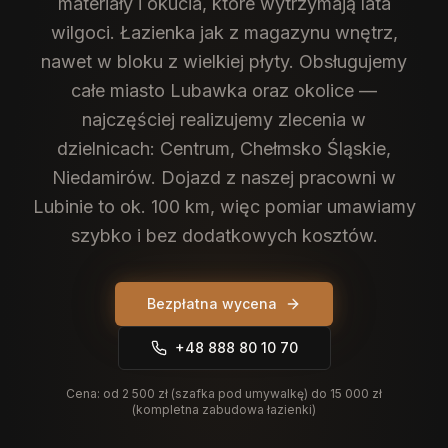
materiały i okucia, które wytrzymają lata
wilgoci. Łazienka jak z magazynu wnętrz,
nawet w bloku z wielkiej płyty.
Obsługujemy
całe miasto Lubawka oraz okolice —
najczęściej realizujemy zlecenia w
dzielnicach: Centrum, Chełmsko Śląskie,
Niedamirów. Dojazd z naszej pracowni w
Lubinie to ok. 100 km, więc pomiar umawiamy
szybko i bez dodatkowych kosztów.
Bezpłatna wycena
+48 888 80 10 70
Cena:
od 2 500 zł (szafka pod umywalkę) do 15 000 zł
(kompletna zabudowa łazienki)