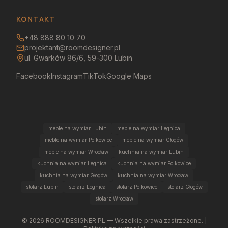
KONTAKT
+48 888 80 10 70
projektant@roomdesigner.pl
ul. Gwarków 86/6, 59-300 Lubin
Facebook
Instagram
TikTok
Google Maps
meble na wymiar Lubin
meble na wymiar Legnica
meble na wymiar Polkowice
meble na wymiar Głogów
meble na wymiar Wrocław
kuchnia na wymiar Lubin
kuchnia na wymiar Legnica
kuchnia na wymiar Polkowice
kuchnia na wymiar Głogów
kuchnia na wymiar Wrocław
stolarz Lubin
stolarz Legnica
stolarz Polkowice
stolarz Głogów
stolarz Wrocław
©
2026
ROOMDESIGNER.PL — Wszelkie prawa zastrzeżone. |