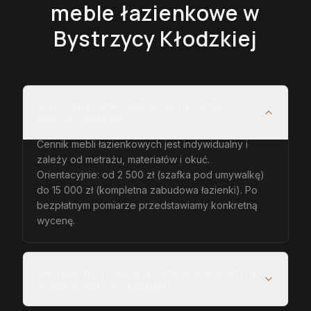
meble łazienkowe
w
Bystrzycy Kłodzkiej
Ile kosztują meble łazienkowe na wymiar w
Bystrzycy Kłodzkiej?
Cennik mebli łazienkowych jest indywidualny i
zależy od metrażu, materiałów i okuć.
Orientacyjnie: od 2 500 zł (szafka pod umywalkę)
do 15 000 zł (kompletna zabudowa łazienki). Po
bezpłatnym pomiarze przedstawiamy konkretną
wycenę.
Jak długo trwa realizacja mebli łazienkowych na
wymiar w Bystrzycy Kłodzkiej?