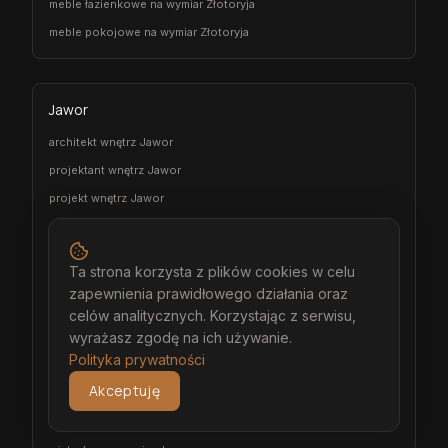
meble łazienkowe na wymiar Złotoryja
meble pokojowe na wymiar Złotoryja
Jawor
architekt wnętrz Jawor
projektant wnętrz Jawor
projekt wnętrz Jawor
projektowanie wnętrz Jawor
aranżacja wnętrz Jawor
Ta strona korzysta z plików cookies w celu
wizualizacja wnętrz Jawor
zapewnienia prawidłowego działania oraz
meble na wymiar Jawor
celów analitycznych. Korzystając z serwisu,
wyrażasz zgodę na ich używanie.
stolarz Jawor
Polityka prywatności
kuchnia na wymiar Jawor
Akceptuję
szafa na wymiar Jawor
garderoba na wymiar Jawor