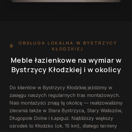
Meble łazienkowe na wymiar w Bystrzycy Kłodzkiej
— 
OBSŁUGA LOKALNA
W BYSTRZYCY
KŁODZKIEJ
Meble łazienkowe na wymiar
w
Bystrzycy Kłodzkiej
i w okolicy
Do klientów w Bystrzycy Kłodzkiej jeździmy w
zasięgu naszych regularnych tras montażowych.
Nasi montażyści znają tę okolicę — realizowaliśmy
zlecenia także w Stara Bystrzyca, Stary Waliszów,
Długopole Dolne i Łapiguz. Najbliższy większy
ośrodek to Kłodzko (ok. 15 km), dlatego terminy