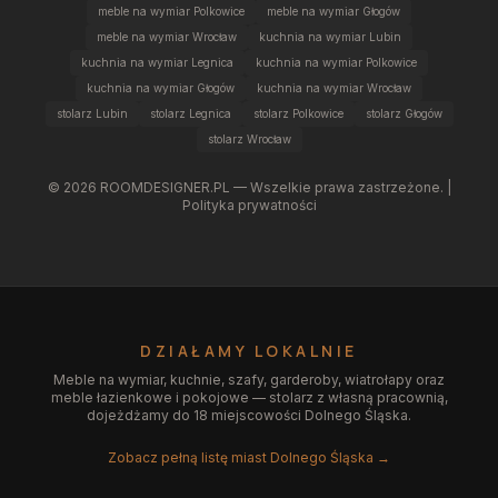
meble na wymiar Polkowice
meble na wymiar Głogów
meble na wymiar Wrocław
kuchnia na wymiar Lubin
kuchnia na wymiar Legnica
kuchnia na wymiar Polkowice
kuchnia na wymiar Głogów
kuchnia na wymiar Wrocław
stolarz Lubin
stolarz Legnica
stolarz Polkowice
stolarz Głogów
stolarz Wrocław
©
2026
ROOMDESIGNER.PL — Wszelkie prawa zastrzeżone. |
Polityka prywatności
DZIAŁAMY LOKALNIE
Meble na wymiar, kuchnie, szafy, garderoby, wiatrołapy oraz
meble łazienkowe i pokojowe — stolarz z własną pracownią,
dojeżdżamy do 18 miejscowości Dolnego Śląska.
Zobacz pełną listę miast Dolnego Śląska →