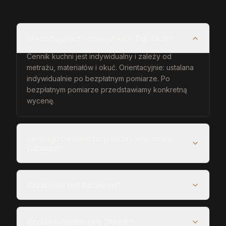
Ile kosztują kuchnie na wymiar w Ziębicach?
Cennik kuchni jest indywidualny i zależy od
metrażu, materiałów i okuć. Orientacyjnie: ustalana
indywidualnie po bezpłatnym pomiarze. Po
bezpłatnym pomiarze przedstawiamy konkretną
wycenę.
Jak długo trwa realizacja kuchni na wymiar w
Ziębicach?
Czy projekt jest bezpłatny?
Czy obsługujecie całe Ziębice?