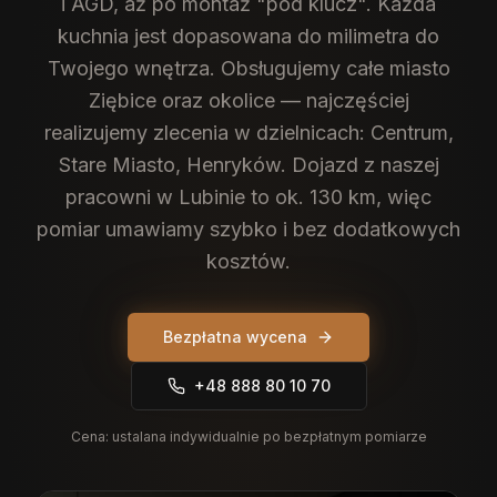
i AGD, aż po montaż "pod klucz". Każda
kuchnia jest dopasowana do milimetra do
Twojego wnętrza.
Obsługujemy całe miasto
Ziębice oraz okolice — najczęściej
realizujemy zlecenia w dzielnicach: Centrum,
Stare Miasto, Henryków. Dojazd z naszej
pracowni w Lubinie to ok. 130 km, więc
pomiar umawiamy szybko i bez dodatkowych
kosztów.
Bezpłatna wycena
+48 888 80 10 70
Cena:
ustalana indywidualnie po bezpłatnym pomiarze