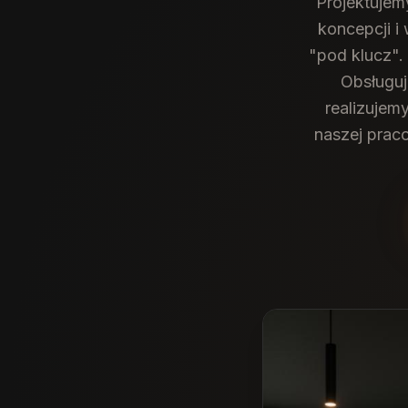
Projektujem
koncepcji i
"pod klucz".
Obsługuj
realizujem
naszej prac