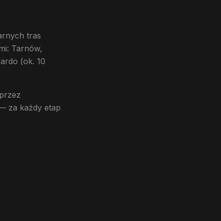
arnych tras
mi: Tarnów,
ardo (ok. 10
 przez
 — za każdy etap