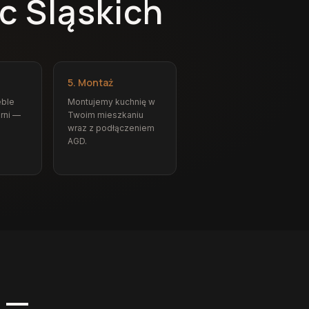
c Śląskich
5. Montaż
ble
Montujemy kuchnię w
rni —
Twoim mieszkaniu
wraz z podłączeniem
AGD.
 —