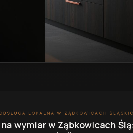
 Ząbkowicach Śląskich
— przykładowa realizacja
OBSŁUGA LOKALNA
W ZĄBKOWICACH ŚLĄSKI
 na wymiar
w Ząbkowicach Ślą