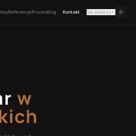
ilmy
Referencje
Proces
Blog
Kontakt
Dla stolarzy
ar
w
kich