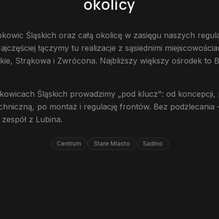
okolicy
kowic Śląskich oraz całą okolicę w zasięgu naszych regul
częściej łączymy tu realizacje z sąsiednimi miejscowościa
kie, Strąkowa i Zwrócona. Najbliższy większy ośrodek to B
bkowicach Śląskich prowadzimy „pod klucz": od koncepcji,
chniczną, po montaż i regulację frontów. Bez podzlecania
zespół z Lubina.
Centrum
Stare Miasto
Sadlno