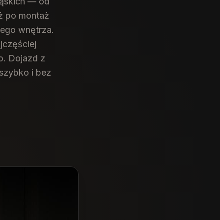
ląskich — od
aż po montaż
jego wnętrza.
jczęściej
o. Dojazd z
szybko i bez