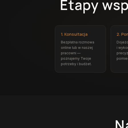
Etapy wsp
1. Konsultacja
2. Po
Bezpłatna rozmowa
Dojeż
online lub w naszej
i wyk
pracowni —
precyz
poznajemy Twoje
pomie
potrzeby i budżet.
N