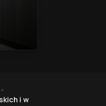
CH
skich
i w