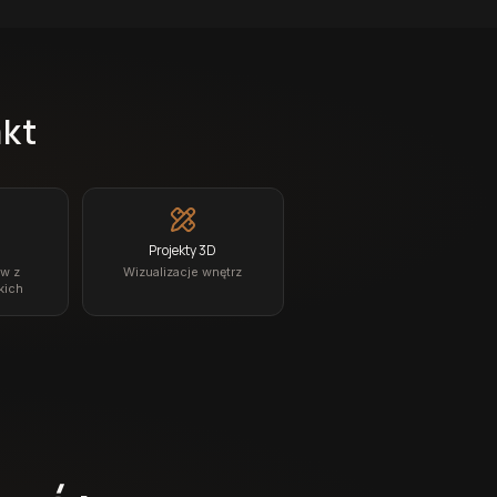
akt
Projekty 3D
ów z
Wizualizacje wnętrz
kich