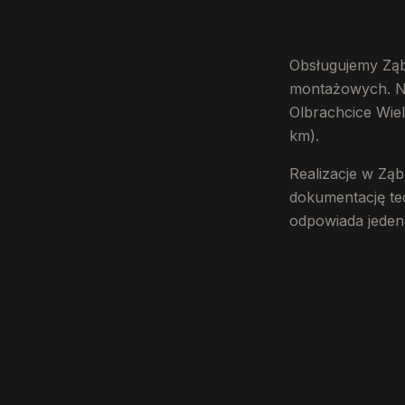
Obsługujemy Ząb
montażowych. Naj
Olbrachcice Wiel
km).
Realizacje w Zą
dokumentację te
odpowiada jeden 