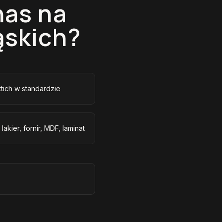
nas na
ąskich?
tich w standardzie
kier, fornir, MDF, laminat