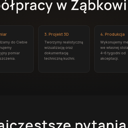
ółpracy w Ząbkowi
miar
3. Projekt 3D
4. Produkcja
dżamy do Ciebie
Tworzymy realistyczną
Wykonujemy me
onujemy
wizualizację oraz
we własnej stola
yjny pomiar
dokumentację
4–6 tygodni od
szczenia.
techniczną kuchni.
akceptacji.
ajczęstsze pytania