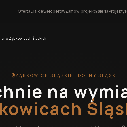
Oferta
Dla deweloperów
Zamów projekt
Galeria
Projekty
F
iar w Ząbkowicach Śląskich
ZĄBKOWICE ŚLĄSKIE
,
DOLNY ŚLĄSK
hnie na wymi
kowicach Śląs