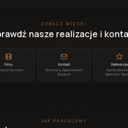
ZOBACZ WIĘCEJ
rawdź nasze realizacje i kont
Filmy
Kontakt
Referencje
izacje na video
Wycena w Ząbkowicach
Opinie klient
Śląskich
Ząbkowic Śląs
JAK PRACUJEMY