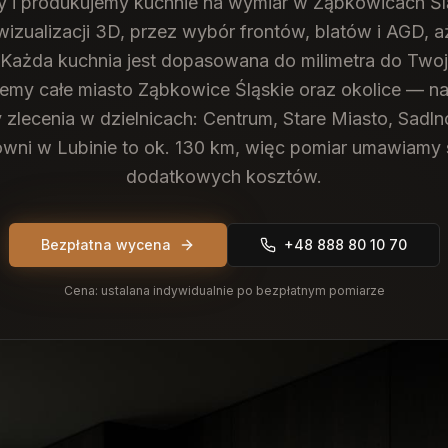
y i produkujemy kuchnie na wymiar w Ząbkowicach Ś
 wizualizacji 3D, przez wybór frontów, blatów i AGD, 
 Każda kuchnia jest dopasowana do milimetra do Two
emy całe miasto Ząbkowice Śląskie oraz okolice — na
y zlecenia w dzielnicach: Centrum, Stare Miasto, Sadln
owni w Lubinie to ok. 130 km, więc pomiar umawiamy 
dodatkowych kosztów.
Bezpłatna wycena
+48 888 80 10 70
Cena:
ustalana indywidualnie po bezpłatnym pomiarze