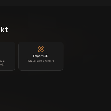
akt
Projekty 3D
ów z
Wizualizacje wnętrz
oju