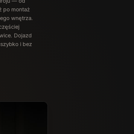
droju — od
aż po montaż
jego wnętrza.
częściej
owice. Dojazd
 szybko i bez