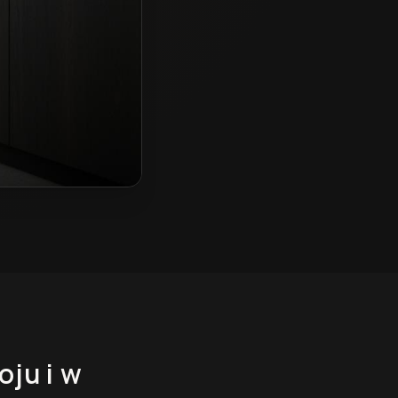
oju
i w