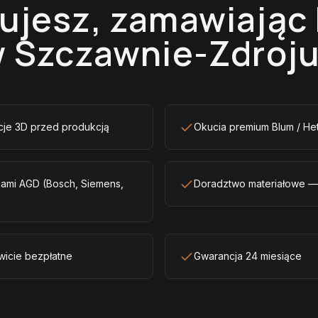
ujesz, zamawiając
 Szczawnie-Zdroj
acje 3D przed produkcją
Okucia premium Blum / Het
ami AGD (Bosch, Siemens,
Doradztwo materiałowe — la
wicie bezpłatne
Gwarancja 24 miesiące