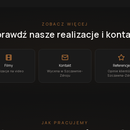
ZOBACZ WIĘCEJ
rawdź nasze realizacje i kont
Filmy
Kontakt
Referencje
izacje na video
Wycena w Szczawnie-
Opinie klient
Zdroju
Szczawna-Zdr
JAK PRACUJEMY