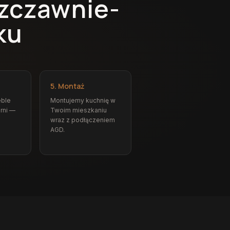
zczawnie-
ku
5. Montaż
ble
Montujemy kuchnię w
rni —
Twoim mieszkaniu
wraz z podłączeniem
AGD.