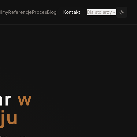
ilmy
Referencje
Proces
Blog
Kontakt
Dla stolarzy
ar
w
ju