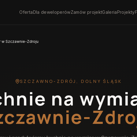
Oferta
Dla deweloperów
Zamów projekt
Galeria
Projekty
F
r w Szczawnie-Zdroju
SZCZAWNO-ZDRÓJ
,
DOLNY ŚLĄSK
hnie na wymi
zczawnie-Zdro