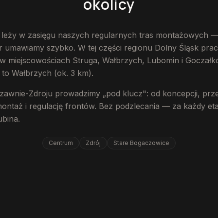
okolicy
leży w zasięgu naszych regularnych tras montażowych —
r umawiamy szybko. W tej części regionu Dolny Śląsk pra
. w miejscowościach Struga, Wałbrzych, Lubomin i Goczałk
to Wałbrzych (ok. 3 km).
czawnie-Zdroju prowadzimy „pod klucz": od koncepcji, pr
montaż i regulację frontów. Bez podzlecania — za każdy e
ubina.
Centrum
Zdrój
Stare Bogaczowice