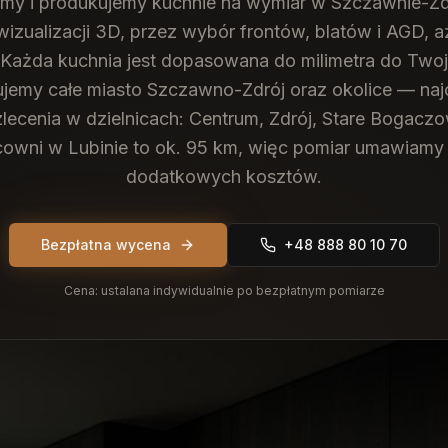
emy i produkujemy kuchnie na wymiar w Szczawnie-Z
 wizualizacji 3D, przez wybór frontów, blatów i AGD, 
 Każda kuchnia jest dopasowana do milimetra do Two
jemy całe miasto Szczawno-Zdrój oraz okolice — naj
zlecenia w dzielnicach: Centrum, Zdrój, Stare Bogacz
cowni w Lubinie to ok. 95 km, więc pomiar umawiamy
dodatkowych kosztów.
Bezpłatna wycena
+48 888 80 10 70
Cena:
ustalana indywidualnie po bezpłatnym pomiarze