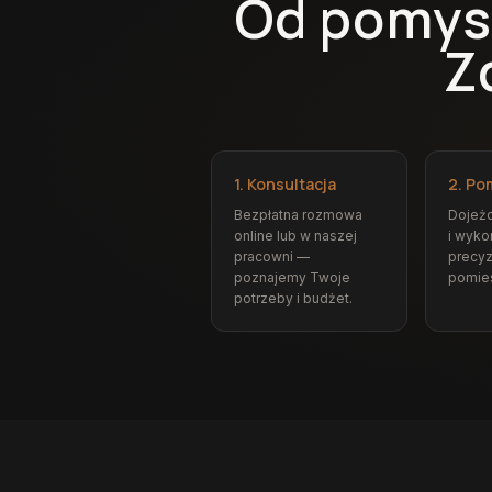
Od pomys
Z
1. Konsultacja
2. Po
Bezpłatna rozmowa
Dojeż
online lub w naszej
i wyk
pracowni —
precyz
poznajemy Twoje
pomie
potrzeby i budżet.