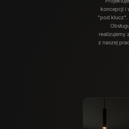
Projektuj
koncepcji i
"pod klucz".
Obsługu
realizujemy 
z naszej pra