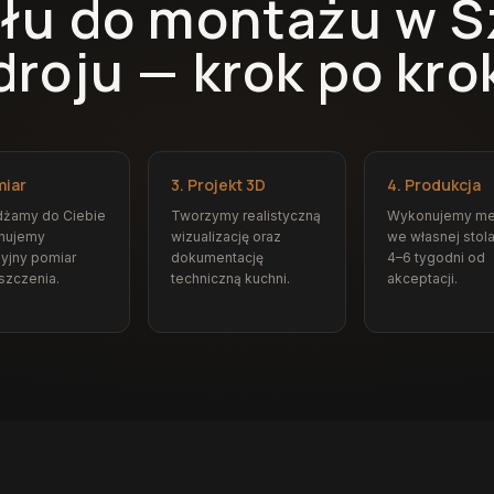
łu do montażu w S
droju — krok po kro
miar
3. Projekt 3D
4. Produkcja
dżamy do Ciebie
Tworzymy realistyczną
Wykonujemy me
onujemy
wizualizację oraz
we własnej stola
yjny pomiar
dokumentację
4–6 tygodni od
szczenia.
techniczną kuchni.
akceptacji.