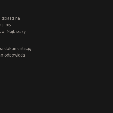
 dojazd na
cujemy
ów. Najbliższy
zez dokumentację
tap odpowiada