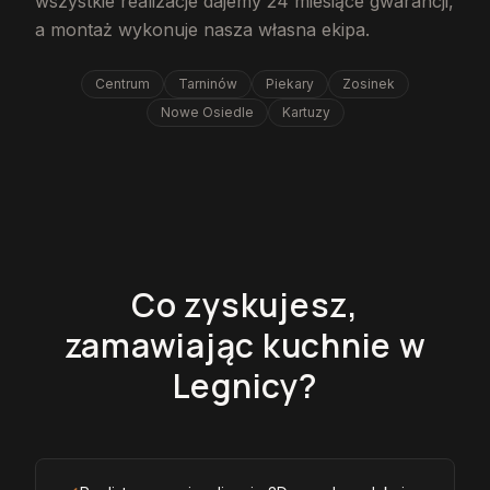
wszystkie realizacje dajemy 24 miesiące gwarancji,
a montaż wykonuje nasza własna ekipa.
Centrum
Tarninów
Piekary
Zosinek
Nowe Osiedle
Kartuzy
Co zyskujesz,
zamawiając kuchnie w
Legnicy?