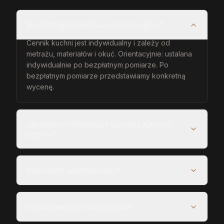
Ile kosztują kuchnie na wymiar w Legnicy?
Cennik kuchni jest indywidualny i zależy od
metrażu, materiałów i okuć. Orientacyjnie: ustalana
indywidualnie po bezpłatnym pomiarze. Po
bezpłatnym pomiarze przedstawiamy konkretną
wycenę.
Jak długo trwa realizacja kuchni na wymiar w
Legnicy?
Czy projekt jest bezpłatny?
Czy obsługujecie całe Legnica?