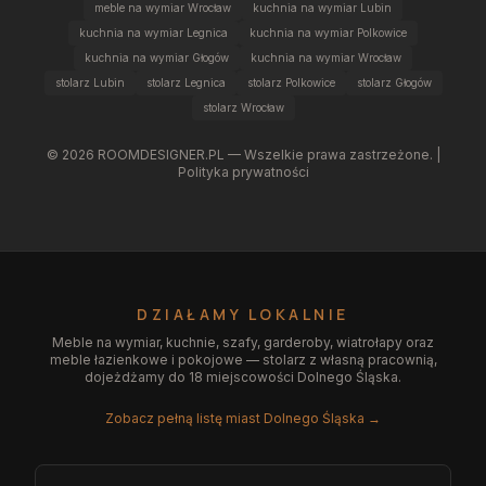
meble na wymiar Wrocław
kuchnia na wymiar Lubin
kuchnia na wymiar Legnica
kuchnia na wymiar Polkowice
kuchnia na wymiar Głogów
kuchnia na wymiar Wrocław
stolarz Lubin
stolarz Legnica
stolarz Polkowice
stolarz Głogów
stolarz Wrocław
©
2026
ROOMDESIGNER.PL — Wszelkie prawa zastrzeżone. |
Polityka prywatności
DZIAŁAMY LOKALNIE
Meble na wymiar, kuchnie, szafy, garderoby, wiatrołapy oraz
meble łazienkowe i pokojowe — stolarz z własną pracownią,
dojeżdżamy do 18 miejscowości Dolnego Śląska.
Zobacz pełną listę miast Dolnego Śląska →