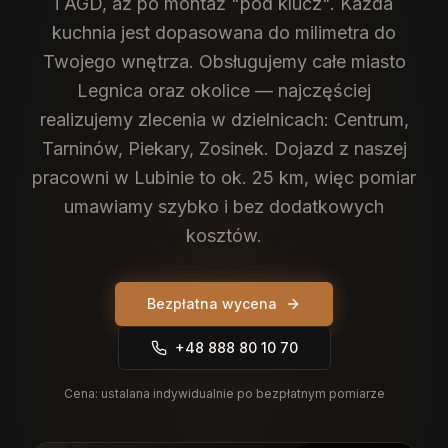
i AGD, aż po montaż "pod klucz". Każda
kuchnia jest dopasowana do milimetra do
Twojego wnętrza.
Obsługujemy całe miasto
Legnica oraz okolice — najczęściej
realizujemy zlecenia w dzielnicach: Centrum,
Tarninów, Piekary, Zosinek. Dojazd z naszej
pracowni w Lubinie to ok. 25 km, więc pomiar
umawiamy szybko i bez dodatkowych
kosztów.
Bezpłatna wycena
+48 888 80 10 70
Cena:
ustalana indywidualnie po bezpłatnym pomiarze