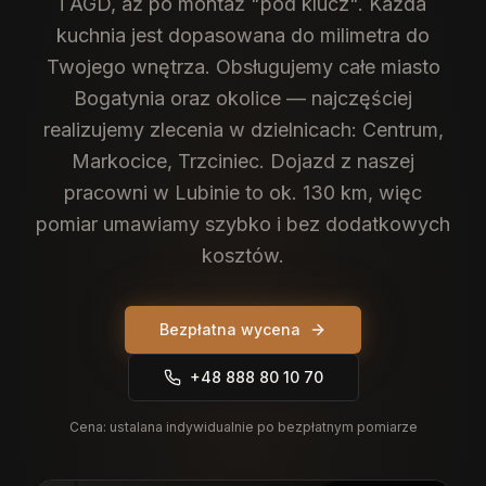
i AGD, aż po montaż "pod klucz". Każda
kuchnia jest dopasowana do milimetra do
Twojego wnętrza.
Obsługujemy całe miasto
Bogatynia oraz okolice — najczęściej
realizujemy zlecenia w dzielnicach: Centrum,
Markocice, Trzciniec. Dojazd z naszej
pracowni w Lubinie to ok. 130 km, więc
pomiar umawiamy szybko i bez dodatkowych
kosztów.
Bezpłatna wycena
+48 888 80 10 70
Cena:
ustalana indywidualnie po bezpłatnym pomiarze