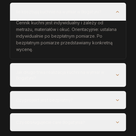
Ile kosztują kuchnie na wymiar w Bogatyni?
Cennik kuchni jest indywidualny i zależy od
metrażu, materiałów i okuć. Orientacyjnie: ustalana
indywidualnie po bezpłatnym pomiarze. Po
bezpłatnym pomiarze przedstawiamy konkretną
wycenę.
Jak długo trwa realizacja kuchni na wymiar w
Bogatyni?
Czy projekt jest bezpłatny?
Czy obsługujecie całe Bogatynia?