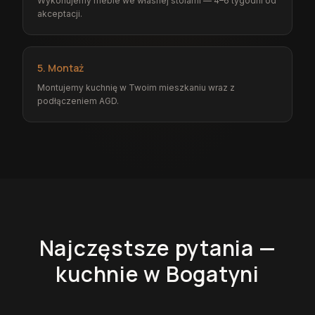
Wykonujemy meble we własnej stolarni — 4–6 tygodni od
akceptacji.
5. Montaż
Montujemy kuchnię w Twoim mieszkaniu wraz z
podłączeniem AGD.
Najczęstsze pytania —
kuchnie
w Bogatyni