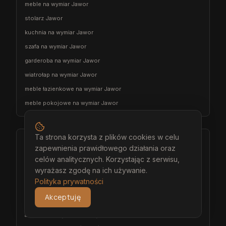
meble na wymiar Jawor
stolarz Jawor
kuchnia na wymiar Jawor
szafa na wymiar Jawor
garderoba na wymiar Jawor
wiatrołap na wymiar Jawor
meble łazienkowe na wymiar Jawor
meble pokojowe na wymiar Jawor
Ta strona korzysta z plików cookies w celu
Środa Śląska
zapewnienia prawidłowego działania oraz
architekt wnętrz Środa Śląska
celów analitycznych. Korzystając z serwisu,
wyrażasz zgodę na ich używanie.
projektant wnętrz Środa Śląska
Polityka prywatności
projekt wnętrz Środa Śląska
Akceptuję
projektowanie wnętrz Środa Śląska
aranżacja wnętrz Środa Śląska