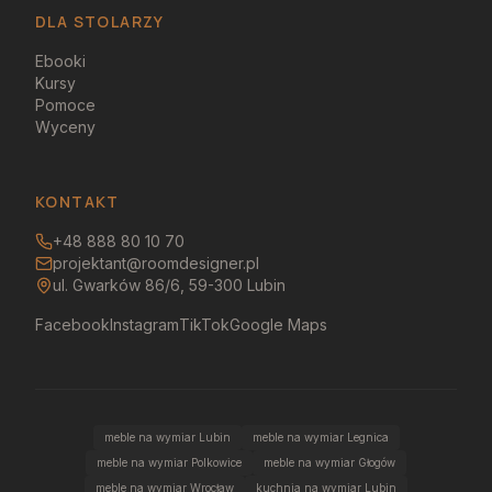
DLA STOLARZY
Ebooki
Kursy
Pomoce
Wyceny
KONTAKT
+48 888 80 10 70
projektant@roomdesigner.pl
ul. Gwarków 86/6, 59-300 Lubin
Facebook
Instagram
TikTok
Google Maps
meble na wymiar Lubin
meble na wymiar Legnica
meble na wymiar Polkowice
meble na wymiar Głogów
meble na wymiar Wrocław
kuchnia na wymiar Lubin