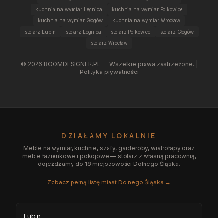
kuchnia na wymiar Legnica
kuchnia na wymiar Polkowice
kuchnia na wymiar Głogów
kuchnia na wymiar Wrocław
stolarz Lubin
stolarz Legnica
stolarz Polkowice
stolarz Głogów
stolarz Wrocław
©
2026
ROOMDESIGNER.PL — Wszelkie prawa zastrzeżone. |
Polityka prywatności
DZIAŁAMY LOKALNIE
Meble na wymiar, kuchnie, szafy, garderoby, wiatrołapy oraz
meble łazienkowe i pokojowe — stolarz z własną pracownią,
dojeżdżamy do 18 miejscowości Dolnego Śląska.
Zobacz pełną listę miast Dolnego Śląska →
Lubin