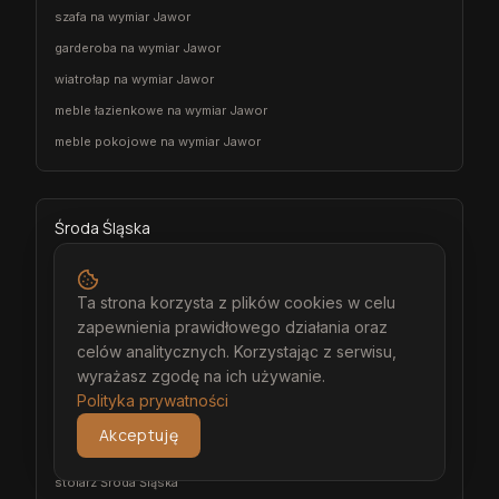
szafa na wymiar Jawor
garderoba na wymiar Jawor
wiatrołap na wymiar Jawor
meble łazienkowe na wymiar Jawor
meble pokojowe na wymiar Jawor
Środa Śląska
architekt wnętrz Środa Śląska
projektant wnętrz Środa Śląska
Ta strona korzysta z plików cookies w celu
zapewnienia prawidłowego działania oraz
projekt wnętrz Środa Śląska
celów analitycznych. Korzystając z serwisu,
projektowanie wnętrz Środa Śląska
wyrażasz zgodę na ich używanie.
aranżacja wnętrz Środa Śląska
Polityka prywatności
wizualizacja wnętrz Środa Śląska
Akceptuję
meble na wymiar Środa Śląska
stolarz Środa Śląska