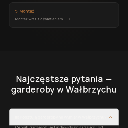
5. Montaż
Montaż wraz z oświetleniem LED.
Najczęstsze pytania —
garderoby
w Wałbrzychu
Ile kosztują garderoby na wymiar w Wałbrzychu?
Cennik garderób jest indywidualny i zależy od