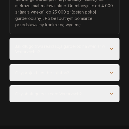
metrażu, materiałów i okuć. Orientacyjnie: od 4 000
zł (mała wnęka) do 25 000 zł (pełen pokój
garderobiany). Po bezpłatnym pomiarze
przedstawiamy konkretną wycenę.
Jak długo trwa realizacja garderób na wymiar w
Wałbrzychu?
Czy projekt jest bezpłatny?
Czy obsługujecie całe Wałbrzych?