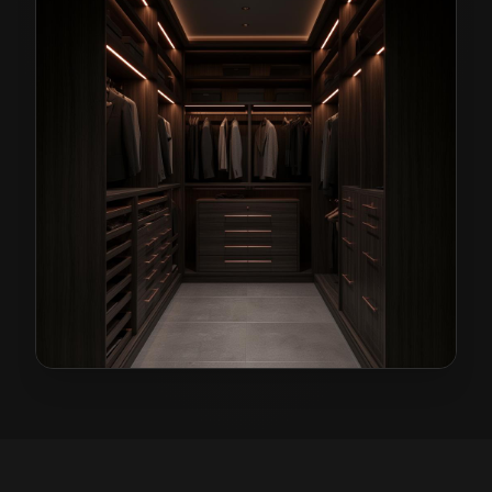
Garderoby na wymiar w Wałbrzychu
— przykładowa re