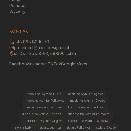
Pomoce
Wyceny
KONTAKT
+48 888 80 10 70
projektant@roomdesigner.pl
ul. Gwarków 86/6, 59-300 Lubin
Facebook
Instagram
TikTok
Google Maps
meble na wymiar Lubin
meble na wymiar Legnica
meble na wymiar Polkowice
meble na wymiar Głogów
meble na wymiar Wrocław
kuchnia na wymiar Lubin
kuchnia na wymiar Legnica
kuchnia na wymiar Polkowice
kuchnia na wymiar Głogów
kuchnia na wymiar Wrocław
stolarz Lubin
stolarz Legnica
stolarz Polkowice
stolarz Głogów