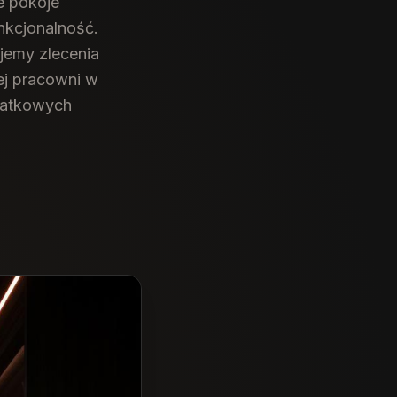
e pokoje
nkcjonalność.
ujemy zlecenia
ej pracowni w
odatkowych