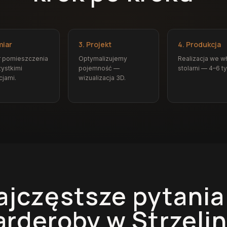
miar
3. Projekt
4. Produkcja
r pomieszczenia
Optymalizujemy
Realizacja we w
ystkimi
pojemność —
stolarni — 4–6 t
cjami.
wizualizacja 3D.
ajczęstsze pytania
arderoby
w Strzelin