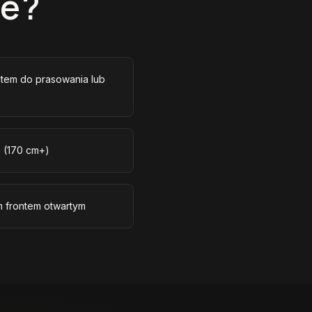
ie?
tem do prasowania lub
m (170 cm+)
m frontem otwartym