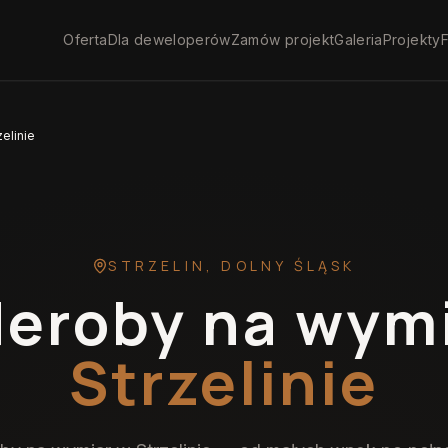
Oferta
Dla deweloperów
Zamów projekt
Galeria
Projekty
F
elinie
STRZELIN
,
DOLNY ŚLĄSK
eroby na wym
Strzelinie