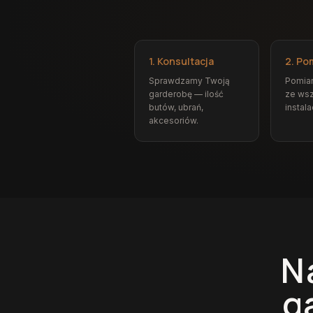
1. Konsultacja
2. Po
Sprawdzamy Twoją
Pomia
garderobę — ilość
ze wsz
butów, ubrań,
instala
akcesoriów.
N
g