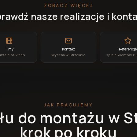
ZOBACZ WIĘCEJ
rawdź nasze realizacje i kont
Filmy
Kontakt
Referencje
izacje na video
Wycena w Strzelinie
Opinie klientów z 
JAK PRACUJEMY
u do montażu w St
krok po kroku