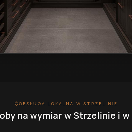
 w Strzelinie
— przykładowa realizacja
OBSŁUGA LOKALNA
W STRZELINIE
oby na wymiar
w Strzelinie
i w