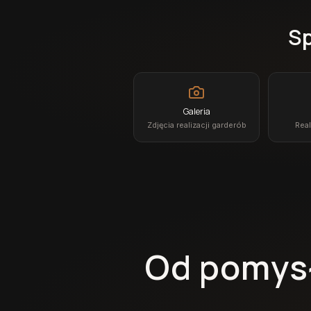
Sp
Galeria
Zdjęcia realizacji garderób
Real
Od pomysł