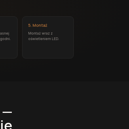
5. Montaż
łasnej
Montaż wraz z
ygodni.
oświetleniem LED.
 —
ie