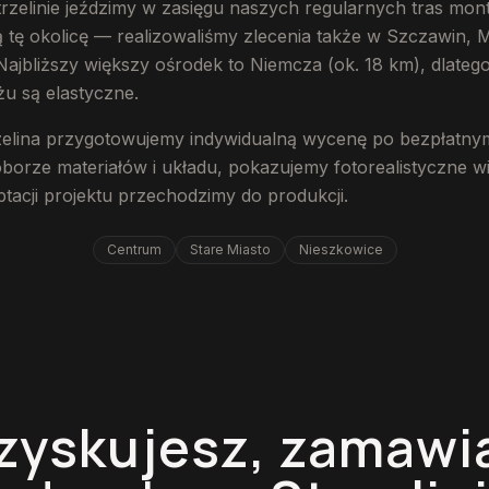
trzelinie jeździmy w zasięgu naszych regularnych tras mo
 tę okolicę — realizowaliśmy zlecenia także w Szczawin, 
 Najbliższy większy ośrodek to Niemcza (ok. 18 km), dlateg
u są elastyczne.
rzelina przygotowujemy indywidualną wycenę po bezpłatny
rze materiałów i układu, pokazujemy fotorealistyczne wiz
tacji projektu przechodzimy do produkcji.
Centrum
Stare Miasto
Nieszkowice
zyskujesz, zamawi