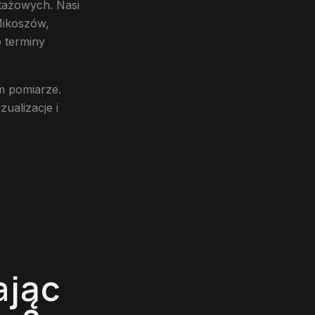
ntażowych. Nasi
Mikoszów,
o terminy
m pomiarze.
ualizacje i
ając