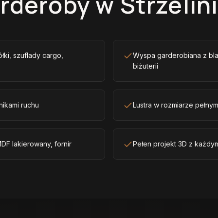
rderoby w Strzelin
ółki, szuflady cargo,
Wyspa garderobiana z bla
biżuterii
nikami ruchu
Lustra w rozmiarze pełny
DF lakierowany, fornir
Pełen projekt 3D z każdy