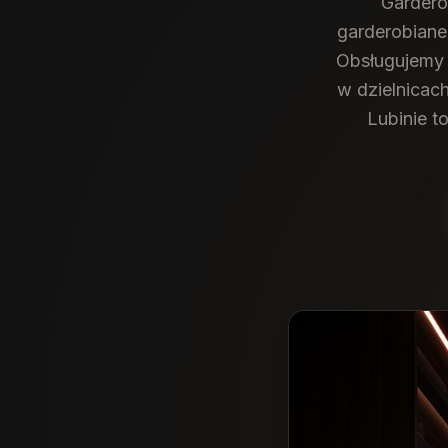
Gardero
garderobiane
Obsługujemy c
w dzielnicac
Lubinie t