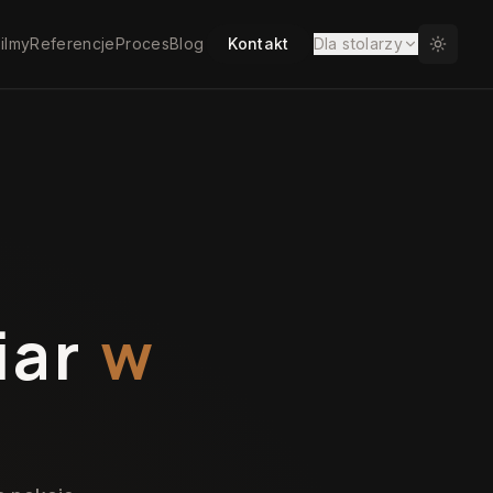
ilmy
Referencje
Proces
Blog
Kontakt
Dla stolarzy
iar
w