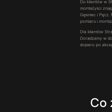
Do klientów w S
montażyści znają
Gęsiniec i Pęcz.
pomiaru i montaż
Dla klientów St
Doradzamy w dobo
dopiero po akcep
Co 