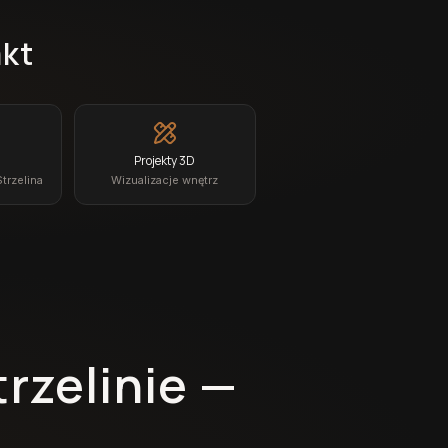
akt
Projekty 3D
Strzelina
Wizualizacje wnętrz
rzelinie —