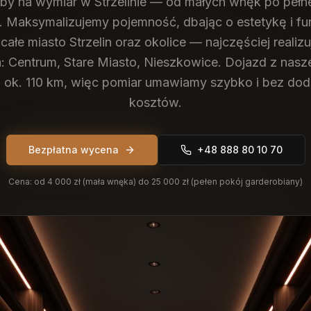
by na wymiar w Strzelinie — od małych wnęk po pełn
. Maksymalizujemy pojemność, dbając o estetykę i fu
ałe miasto Strzelin oraz okolice — najczęściej realiz
h: Centrum, Stare Miasto, Nieszkowice. Dojazd z nasz
o ok. 110 km, więc pomiar umawiamy szybko i bez d
kosztów.
Bezpłatna wycena
+48 888 80 10 70
Cena:
od 4 000 zł (mała wnęka) do 25 000 zł (pełen pokój garderobiany)