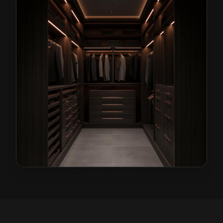
Garderoby na wymiar w Lądku-Zdroju
— przykładowa r