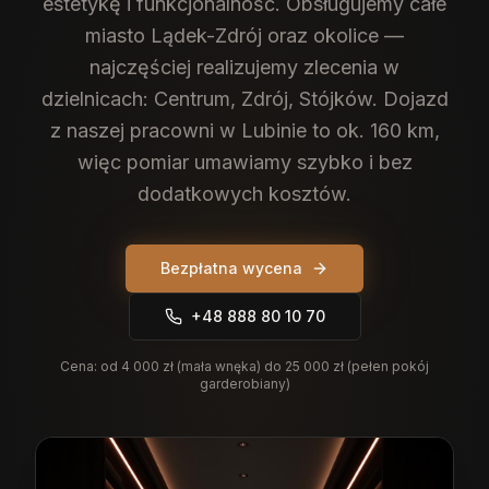
estetykę i funkcjonalność.
Obsługujemy całe
miasto Lądek-Zdrój oraz okolice —
najczęściej realizujemy zlecenia w
dzielnicach: Centrum, Zdrój, Stójków. Dojazd
z naszej pracowni w Lubinie to ok. 160 km,
więc pomiar umawiamy szybko i bez
dodatkowych kosztów.
Bezpłatna wycena
+48 888 80 10 70
Cena:
od 4 000 zł (mała wnęka) do 25 000 zł (pełen pokój
garderobiany)