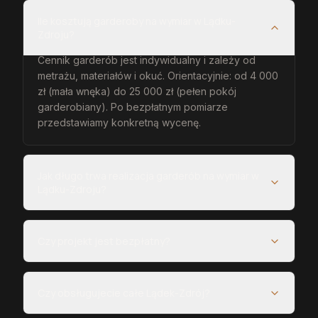
Ile kosztują garderoby na wymiar w Lądku-
Zdroju?
Cennik garderób jest indywidualny i zależy od
metrażu, materiałów i okuć. Orientacyjnie: od 4 000
zł (mała wnęka) do 25 000 zł (pełen pokój
garderobiany). Po bezpłatnym pomiarze
przedstawiamy konkretną wycenę.
Jak długo trwa realizacja garderób na wymiar w
Lądku-Zdroju?
Czy projekt jest bezpłatny?
Czy obsługujecie całe Lądek-Zdrój?