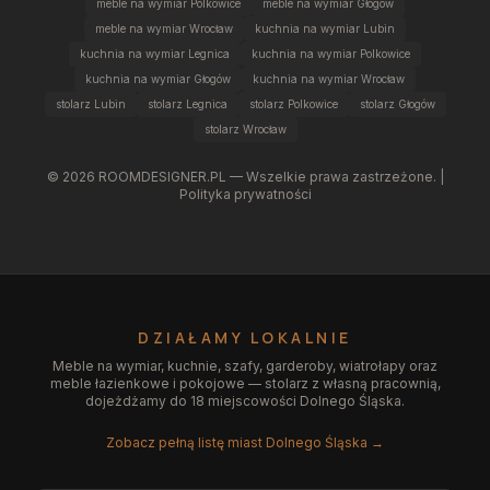
meble na wymiar Polkowice
meble na wymiar Głogów
meble na wymiar Wrocław
kuchnia na wymiar Lubin
kuchnia na wymiar Legnica
kuchnia na wymiar Polkowice
kuchnia na wymiar Głogów
kuchnia na wymiar Wrocław
stolarz Lubin
stolarz Legnica
stolarz Polkowice
stolarz Głogów
stolarz Wrocław
©
2026
ROOMDESIGNER.PL — Wszelkie prawa zastrzeżone. |
Polityka prywatności
DZIAŁAMY LOKALNIE
Meble na wymiar, kuchnie, szafy, garderoby, wiatrołapy oraz
meble łazienkowe i pokojowe — stolarz z własną pracownią,
dojeżdżamy do 18 miejscowości Dolnego Śląska.
Zobacz pełną listę miast Dolnego Śląska →