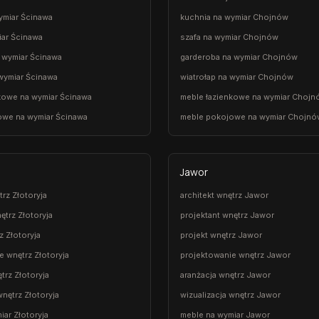
ymiar Ścinawa
kuchnia na wymiar Chojnów
iar Ścinawa
szafa na wymiar Chojnów
 wymiar Ścinawa
garderoba na wymiar Chojnów
 wymiar Ścinawa
wiatrołap na wymiar Chojnów
kowe na wymiar Ścinawa
meble łazienkowe na wymiar Chojn
owe na wymiar Ścinawa
meble pokojowe na wymiar Chojnó
Jawor
trz Złotoryja
architekt wnętrz Jawor
ętrz Złotoryja
projektant wnętrz Jawor
z Złotoryja
projekt wnętrz Jawor
e wnętrz Złotoryja
projektowanie wnętrz Jawor
trz Złotoryja
aranżacja wnętrz Jawor
wnętrz Złotoryja
wizualizacja wnętrz Jawor
iar Złotoryja
meble na wymiar Jawor