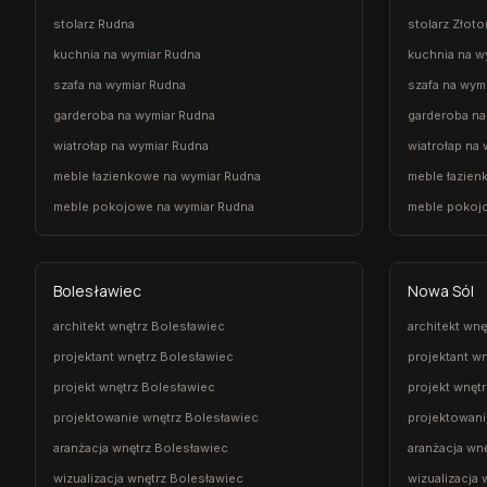
stolarz Rudna
stolarz Złoto
kuchnia na wymiar Rudna
kuchnia na wy
szafa na wymiar Rudna
szafa na wymi
garderoba na wymiar Rudna
garderoba na
wiatrołap na wymiar Rudna
wiatrołap na 
meble łazienkowe na wymiar Rudna
meble łazien
meble pokojowe na wymiar Rudna
meble pokojo
Bolesławiec
Nowa Sól
architekt wnętrz Bolesławiec
architekt wn
projektant wnętrz Bolesławiec
projektant w
projekt wnętrz Bolesławiec
projekt wnęt
projektowanie wnętrz Bolesławiec
projektowani
aranżacja wnętrz Bolesławiec
aranżacja wn
wizualizacja wnętrz Bolesławiec
wizualizacja