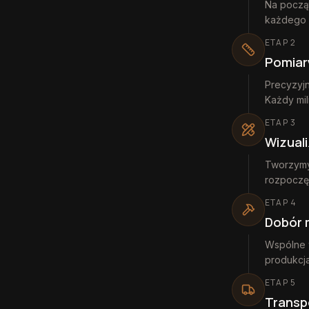
Na począt
każdego 
ETAP
2
Pomiar
Precyzyjn
Każdy mil
ETAP
3
Wizuali
Tworzymy
rozpoczę
ETAP
4
Dobór 
Wspólne w
produkcj
ETAP
5
Transp