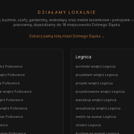
DZIAŁAMY LOKALNIE
 kuchnie, szafy, garderoby, wiatrołapy oraz meble łazienkowe i pokojowe —
pracownią, dojeżdżamy do 18 miejscowości Dolnego Śląska.
Zobacz pełną listę miast Dolnego Śląska →
Legnica
ętrz Polkowice
architekt wnętrz Legnica
nętrz Polkowice
projektant wnętrz Legnica
rz Polkowice
projekt wnętrz Legnica
e wnętrz Polkowice
projektowanie wnętrz Legnica
ętrz Polkowice
aranżacja wnętrz Legnica
 wnętrz Polkowice
wizualizacja wnętrz Legnica
iar Polkowice
meble na wymiar Legnica
owice
stolarz Legnica
ymiar Polkowice
kuchnia na wymiar Legnica