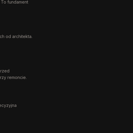
. To fundament
h od architekta.
przed
rzy remoncie.
recyzyjna