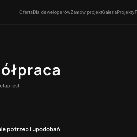
Oferta
Dla deweloperów
Zamów projekt
Galeria
Projekty
F
półpraca
tap jest
ie potrzeb i upodobań