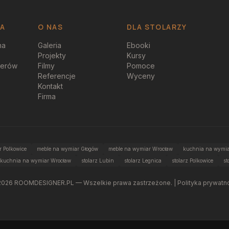
JA
O NAS
DLA STOLARZY
na
Galeria
Ebooki
Projekty
Kursy
perów
Filmy
Pomoce
Referencje
Wyceny
Kontakt
Firma
 Polkowice
meble na wymiar Głogów
meble na wymiar Wrocław
kuchnia na wymia
kuchnia na wymiar Wrocław
stolarz Lubin
stolarz Legnica
stolarz Polkowice
st
2026
ROOMDESIGNER.PL — Wszelkie prawa zastrzeżone. |
Polityka prywatn