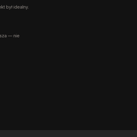
t był idealny.
jsza — nie