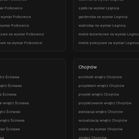
iar Polkowice
szafa na wymiar Legnica
 wymiar Polkowice
garderoba na wymiar Legnica
 wymiar Polkowice
wiatrołap na wymiar Legnica
kowe na wymiar Polkowice
meble łazienkowe na wymiar Legnic
owe na wymiar Polkowice
meble pokojowe na wymiar Legnica
Chojnów
ętrz Ścinawa
architekt wnętrz Chojnów
nętrz Ścinawa
projektant wnętrz Chojnów
rz Ścinawa
projekt wnętrz Chojnów
e wnętrz Ścinawa
projektowanie wnętrz Chojnów
ętrz Ścinawa
aranżacja wnętrz Chojnów
 wnętrz Ścinawa
wizualizacja wnętrz Chojnów
iar Ścinawa
meble na wymiar Chojnów
awa
stolarz Chojnów