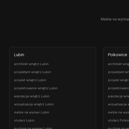
Meble na wymiar,
Lubin
Polkowice
architekt wnętrz Lubin
architekt wn
projektant wnętrz Lubin
projektant w
projekt wnętrz Lubin
projekt wnęt
projektowanie wnętrz Lubin
projektowani
aranżacja wnętrz Lubin
aranżacja wn
wizualizacja wnętrz Lubin
wizualizacja
meble na wymiar Lubin
meble na wym
stolarz Lubin
stolarz Polk
kuchnia na wymiar Lubin
kuchnia na w