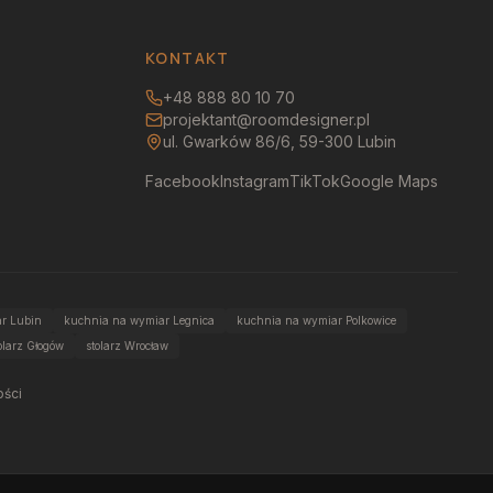
KONTAKT
+48 888 80 10 70
projektant@roomdesigner.pl
ul. Gwarków 86/6, 59-300 Lubin
Facebook
Instagram
TikTok
Google Maps
r Lubin
kuchnia na wymiar Legnica
kuchnia na wymiar Polkowice
olarz Głogów
stolarz Wrocław
ości