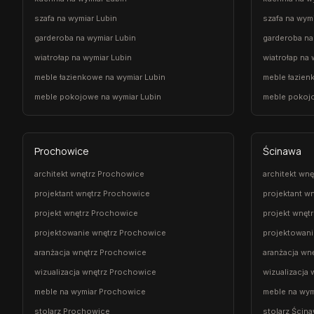
szafa na wymiar Lubin
szafa na wym
garderoba na wymiar Lubin
garderoba na
wiatrołap na wymiar Lubin
wiatrołap na
meble łazienkowe na wymiar Lubin
meble łazien
meble pokojowe na wymiar Lubin
meble pokoj
Prochowice
Ścinawa
architekt wnętrz Prochowice
architekt wn
projektant wnętrz Prochowice
projektant w
projekt wnętrz Prochowice
projekt wnęt
projektowanie wnętrz Prochowice
projektowani
aranżacja wnętrz Prochowice
aranżacja wn
wizualizacja wnętrz Prochowice
wizualizacja
meble na wymiar Prochowice
meble na wym
stolarz Prochowice
stolarz Ścin