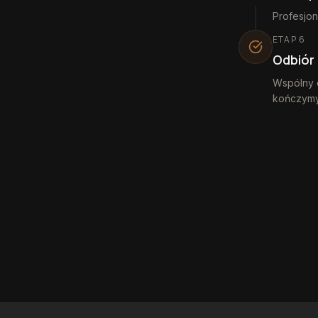
Profesjon
ETAP
6
Odbiór 
Wspólny o
kończymy