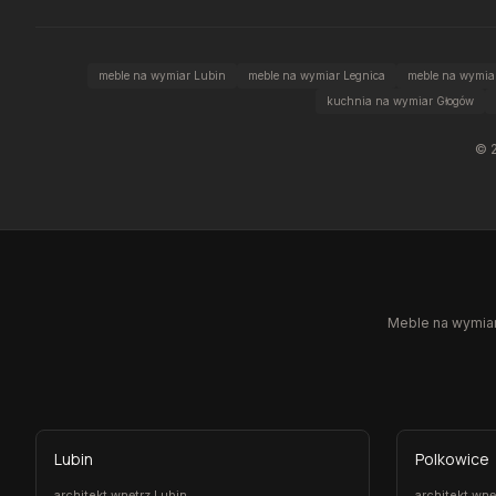
meble na wymiar Lubin
meble na wymiar Legnica
meble na wymiar
kuchnia na wymiar Głogów
©
Meble na wymiar,
Lubin
Polkowice
architekt wnętrz Lubin
architekt wn