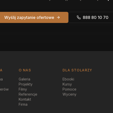
Wyślij zapytanie ofertowe
888 80 10 70
JA
O NAS
DLA STOLARZY
na
Galeria
Ebooki
Projekty
Kursy
perów
Filmy
Pomoce
Referencje
Wyceny
Kontakt
Firma