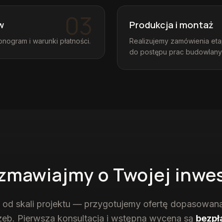
03
w
Produkcja i montaż
nogram i warunki płatności.
Realizujemy zamówienia eta
do postępu prac budowlany
zmawiajmy o Twojej inwes
e od skali projektu — przygotujemy ofertę dopasowan
zeb. Pierwsza konsultacja i wstępna wycena są
bezpł