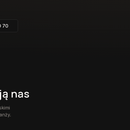
0 70
ją nas
skimi
anży.