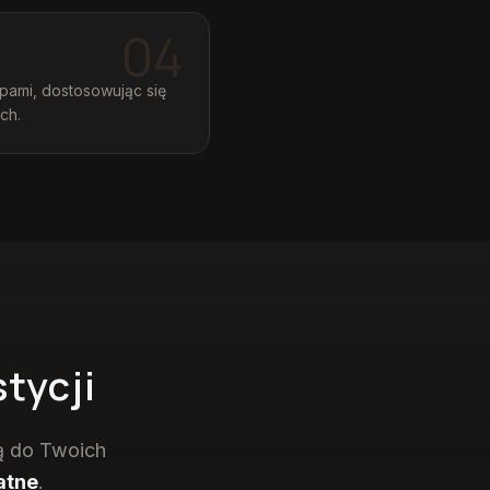
04
pami, dostosowując się
ch.
tycji
ą do Twoich
atne
.