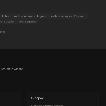
r Lubin
kuchnia na wymiar Legnica
kuchnia na wymiar Polkowice
olarz Głogów
stolarz Wrocław
ości
 stolarz z własną
Głogów
architekt wnętrz Głogów