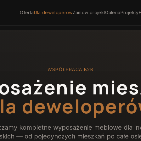
Oferta
Dla deweloperów
Zamów projekt
Galeria
Projekty
F
WSPÓŁPRACA B2B
osażenie mies
la deweloper
czamy kompletne wyposażenie meblowe dla inw
kich — od pojedynczych mieszkań po całe osi