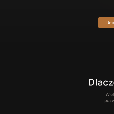
Umó
Dlacz
Wiel
pozw