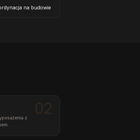
oordynacja na budowie
02
yposażenia z
ysem.