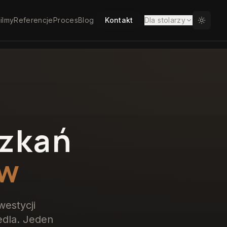
ilmy
Referencje
Proces
Blog
Kontakt
Dla stolarzy
zkań
ów
estycji
edla. Jeden