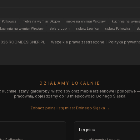
 Polkowice
meble na wymiar Głogów
meble na wymiar Wrocław
kuchnia na wymia
kuchnia na wymiar Wrocław
stolarz Lubin
stolarz Legnica
stolarz Polkowice
st
2026
ROOMDESIGNER.PL — Wszelkie prawa zastrzeżone. |
Polityka prywatn
DZIAŁAMY LOKALNIE
 kuchnie, szafy, garderoby, wiatrołapy oraz meble łazienkowe i pokojowe —
pracownią, dojeżdżamy do 18 miejscowości Dolnego Śląska.
Zobacz pełną listę miast Dolnego Śląska →
Legnica
ętrz Polkowice
architekt wnętrz Legnica