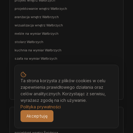
projekt wnętrz Wałbrzych
projektowanie wnętrz Wałbrzych
aranżacja wnętrz Wałbrzych
wizualizacja wnętrz Wałbrzych
meble na wymiar Wałbrzych
stolarz Wałbrzych
kuchnia na wymiar Wałbrzych
szafa na wymiar Wałbrzych
garderoba na wymiar Wałbrzych
wiatrołap na wymiar Wałbrzych
Ta strona korzysta z plików cookies w celu
meble łazienkowe na wymiar Wałbrzych
zapewnienia prawidłowego działania oraz
meble pokojowe na wymiar Wałbrzych
celów analitycznych. Korzystając z serwisu,
wyrażasz zgodę na ich używanie.
Polityka prywatności
Świdnica
Akceptuję
architekt wnętrz Świdnica
projektant wnętrz Świdnica