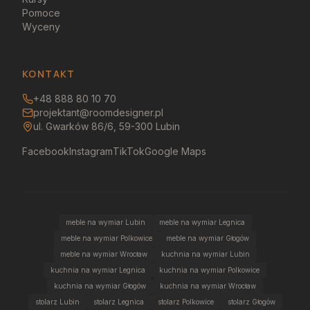
Pomoce
Wyceny
KONTAKT
+48 888 80 10 70
projektant@roomdesigner.pl
ul. Gwarków 86/6, 59-300 Lubin
Facebook
Instagram
TikTok
Google Maps
meble na wymiar Lubin
meble na wymiar Legnica
meble na wymiar Polkowice
meble na wymiar Głogów
meble na wymiar Wrocław
kuchnia na wymiar Lubin
kuchnia na wymiar Legnica
kuchnia na wymiar Polkowice
kuchnia na wymiar Głogów
kuchnia na wymiar Wrocław
stolarz Lubin
stolarz Legnica
stolarz Polkowice
stolarz Głogów