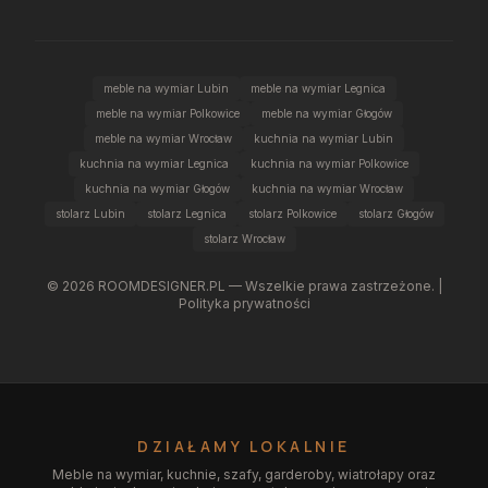
meble na wymiar Lubin
meble na wymiar Legnica
meble na wymiar Polkowice
meble na wymiar Głogów
meble na wymiar Wrocław
kuchnia na wymiar Lubin
kuchnia na wymiar Legnica
kuchnia na wymiar Polkowice
kuchnia na wymiar Głogów
kuchnia na wymiar Wrocław
stolarz Lubin
stolarz Legnica
stolarz Polkowice
stolarz Głogów
stolarz Wrocław
©
2026
ROOMDESIGNER.PL — Wszelkie prawa zastrzeżone. |
Polityka prywatności
DZIAŁAMY LOKALNIE
Meble na wymiar, kuchnie, szafy, garderoby, wiatrołapy oraz