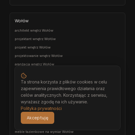
Wołów
architekt wnętrz Wołów
projektant wnętrz Wołów
projekt wnętrz Wołów
projektowanie wnętrz Wołów
aranżacja wnętrz Wołów
wizualizacja wnętrz Wołów
meble na wymiar Wołów
Ta strona korzysta z plików cookies w celu
zapewnienia prawidłowego działania oraz
stolarz Wołów
celów analitycznych. Korzystając z serwisu,
kuchnia na wymiar Wołów
wyrażasz zgodę na ich używanie.
szafa na wymiar Wołów
Polityka prywatności
garderoba na wymiar Wołów
Akceptuję
wiatrołap na wymiar Wołów
meble łazienkowe na wymiar Wołów