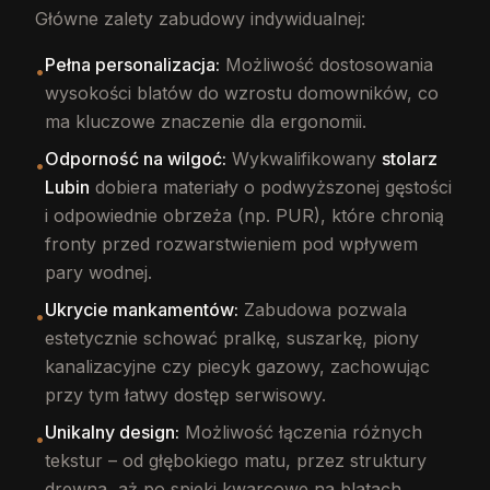
Główne zalety zabudowy indywidualnej:
Pełna personalizacja:
Możliwość dostosowania
•
wysokości blatów do wzrostu domowników, co
ma kluczowe znaczenie dla ergonomii.
Odporność na wilgoć:
Wykwalifikowany
stolarz
•
Lubin
dobiera materiały o podwyższonej gęstości
i odpowiednie obrzeża (np. PUR), które chronią
fronty przed rozwarstwieniem pod wpływem
pary wodnej.
Ukrycie mankamentów:
Zabudowa pozwala
•
estetycznie schować pralkę, suszarkę, piony
kanalizacyjne czy piecyk gazowy, zachowując
przy tym łatwy dostęp serwisowy.
Unikalny design:
Możliwość łączenia różnych
•
tekstur – od głębokiego matu, przez struktury
drewna, aż po spieki kwarcowe na blatach.