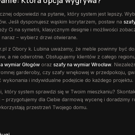
nie: Która opcja wygrywa?
znej odpowiedzi na pytanie, który system jest lepszy. Wy
tów. Jeśli dysponujesz wąskim korytarzem, postaw na
szaf
ależy Ci na symetrii, klasycznym designie i możliwości zobacz
 naraz – wybierz drzwi otwierane.
.pl z Obory k. Lubina uważamy, że meble powinny być d
, a nie odwrotnie. Obsługujemy klientów z całego regionu,
na wymiar Głogów
oraz
szafy na wymiar Wrocław
. Niezależ
romnej garderoby, czy szafy wnękowej w przedpokoju, gw
 wykonania i indywidualne podejście do każdego projektu.
, który system sprawdzi się w Twoim mieszkaniu? Skontakt
 – przygotujemy dla Ciebie darmową wycenę i doradzimy r
wykorzystają przestrzeń Twojego domu.
ługi