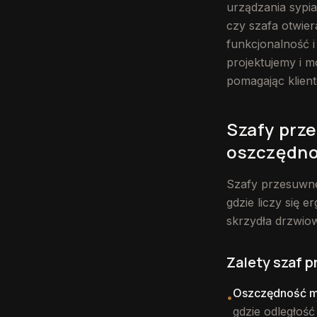
urządzania sypi
czy szafa otwier
funkcjonalność i
projektujemy i 
pomagając klien
Szafy prz
oszczędno
Szafy przesuwne
gdzie liczy się 
skrzydła drzwiow
Zalety szaf 
Oszczędność m
•
gdzie odległość