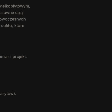
wielkopłytowym,
esuwne dają
w nowoczesnych
ufitu, które
iar i projekt.
barytów).