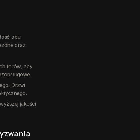
ałość obu
ezdne oraz
ch torów, aby
bezobsługowe.
ego. Drzwi
ektycznego.
yższej jakości
wyzwania