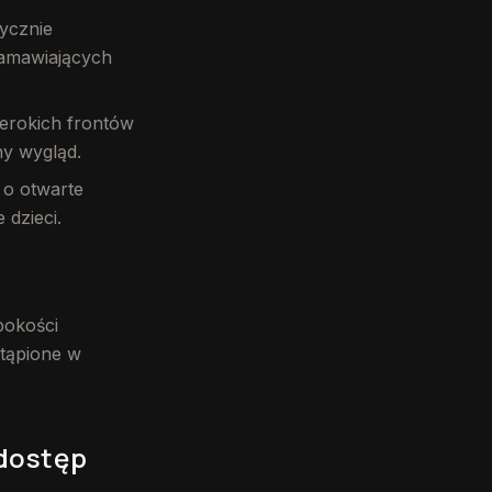
tycznie
zamawiających
erokich frontów
ny wygląd.
 o otwarte
dzieci.
bokości
stąpione w
 dostęp