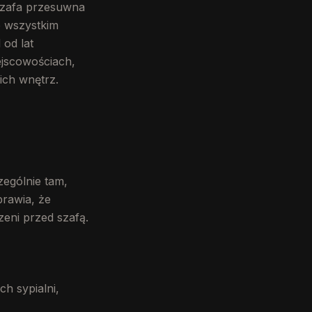
 szafa przesuwna
e wszystkim
od lat
jscowościach,
ich wnętrz.
ególnie tam,
prawia, że
zeni przed szafą.
ch sypialni,