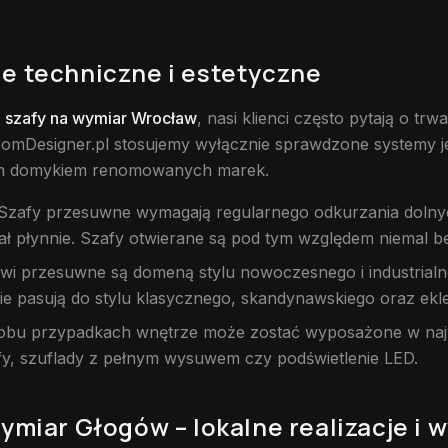
e techniczne i estetyczne
a
szafy na wymiar Wrocław
, nasi klienci często pytają o trw
omDesigner.pl stosujemy wyłącznie sprawdzone systemy j
ym domykiem renomowanych marek.
 Szafy przesuwne wymagają regularnego odkurzania dolny
ał płynnie. Szafy otwierane są pod tym względem niemal 
zwi przesuwne są domeną stylu nowoczesnego i industrialn
ie pasują do stylu klasycznego, skandynawskiego oraz ekl
obu przypadkach wnętrze może zostać wyposażone w najw
fy, szuflady z pełnym wysuwem czy podświetlenie LED.
ymiar Głogów – lokalne realizacje i 