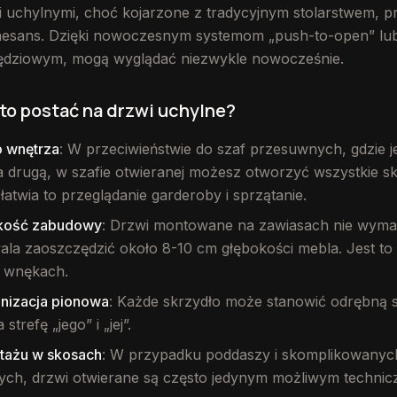
i uchylnymi, choć kojarzone z tradycyjnym stolarstwem, p
nesans. Dzięki nowoczesnym systemom „push-to-open” lub
dziowym, mogą wyglądać niezwykle nowocześnie.
to postać na drzwi uchylne?
o wnętrza
: W przeciwieństwie do szaf przesuwnych, gdzie 
a drugą, w szafie otwieranej możesz otworzyć wszystkie s
łatwia to przeglądanie garderoby i sprzątanie.
okość zabudowy
: Drzwi montowane na zawiasach nie wymaga
ala zaoszczędzić około 8-10 cm głębokości mebla. Jest t
h wnękach.
anizacja pionowa
: Każde skrzydło może stanowić odrębną s
strefę „jego” i „jej”.
tażu w skosach
: W przypadku poddaszy i skomplikowanyc
nych, drzwi otwierane są często jedynym możliwym technic