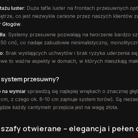
ażu luster
: Duże tafle luster na frontach przesuwnych op
ętrze, co jest niezwykle cenione przez naszych klientów 
r Głogów
.
dła
: Systemy przesuwne pozwalają na tworzenie bardzo sz
150 cm), co nadaje zabudowie minimalistyczny, monolitycz
o
: Brak wystających uchwytów i brak ryzyka uderzenia się
owe to ważne aspekty w domach, w których mieszkają małe 
 system przesuwny?
 na wymiar
sprawdzą się najlepiej wnękach o znacznej głę
cm, z czego ok. 8-10 cm zajmuje system torów). Są nieza
dzie każdy centymetr przejścia jest na wagę złota.
szafy otwierane – elegancja i pełen