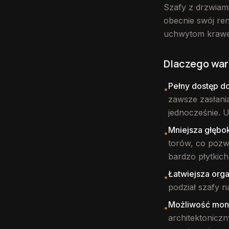
Szafy z drzwiam
obecnie swój re
uchwytom krawę
Dlaczego war
Pełny dostęp d
•
zawsze zasłani
jednocześnie. U
Mniejsza głęb
•
torów, co pozw
bardzo płytkic
Łatwiejsza org
•
podział szafy na 
Możliwość mon
•
architektonicz