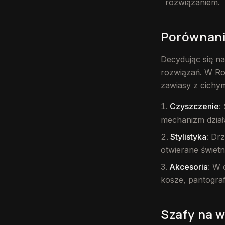
rozwiązaniem.
Porównani
Decydując się n
rozwiązań. W Ro
zawiasy z cich
Czyszczenie
:
mechanizm dział
Stylistyka
: Dr
otwierane świetn
Akcesoria
: W 
kosze, pantogra
Szafy na w