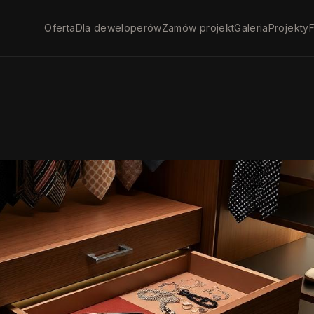
Oferta
Dla deweloperów
Zamów projekt
Galeria
Projekty
F