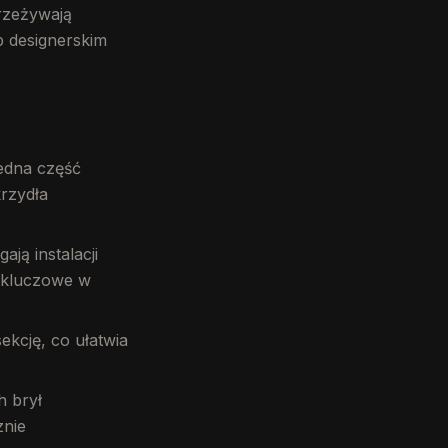
rzeżywają
 designerskim
jedna część
krzydła
ją instalacji
o kluczowe w
ekcję, co ułatwia
h brył
znie