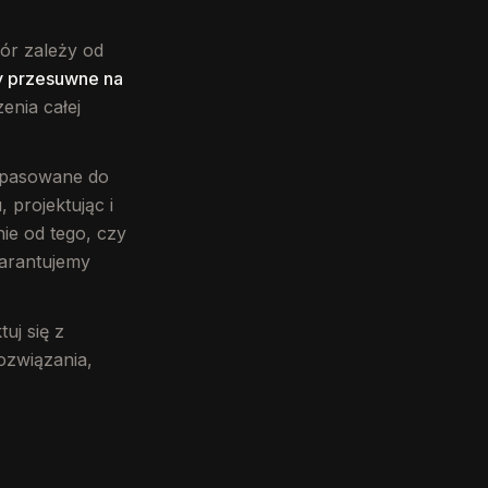
bór zależy od
y przesuwne na
enia całej
opasowane do
 projektując i
nie od tego, czy
arantujemy
uj się z
ozwiązania,