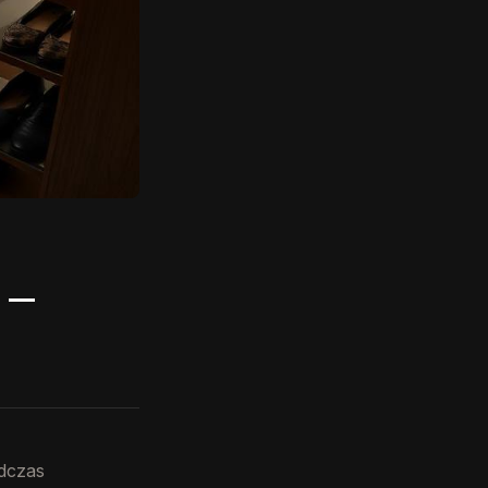
 —
dczas