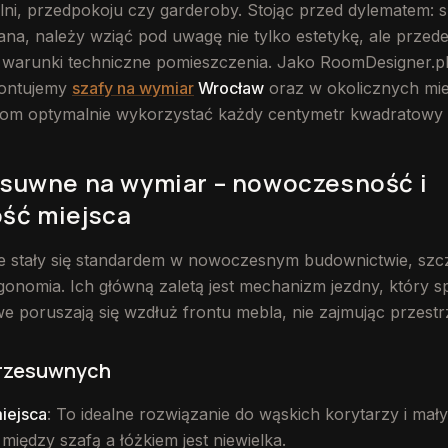
alni, przedpokoju czy garderoby. Stojąc przed dylematem:
ana, należy wziąć pod uwagę nie tylko estetykę, ale przed
 warunki techniczne pomieszczenia. Jako RoomDesigner.pl 
montujemy
szafy na wymiar
Wrocław
oraz w okolicznych mie
tom optymalnie wykorzystać każdy centymetr kwadratowy 
esuwne na wymiar – nowoczesność i
ść miejsca
 stały się standardem w nowoczesnym budownictwie, szcz
ergonomia. Ich główną zaletą jest mechanizm jezdny, który s
e poruszają się wzdłuż frontu mebla, nie zajmując przestr
przesuwnych
iejsca
: To idealne rozwiązanie do wąskich korytarzy i mały
 między szafą a łóżkiem jest niewielka.