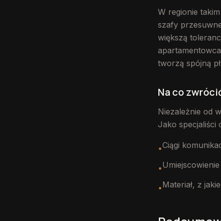
W regionie taki
szafy przesuwne
większą toleranc
apartamentowcac
tworzą spójną pł
Na co zwróci
Niezależnie od w
Jako specjaliści
Ciągi komunikac
•
Umiejscowienie 
•
Materiał, z ja
•