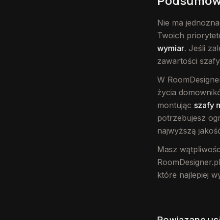
Podsumowa
Nie ma jednoznac
Twoich prioryte
wymiar
. Jeśli z
zawartości szafy
W RoomDesigner
życia domowników
montując
szafy 
potrzebujesz og
najwyższą jakość
Masz wątpliwości
RoomDesigner.pl
które najlepiej 
Powiązane us