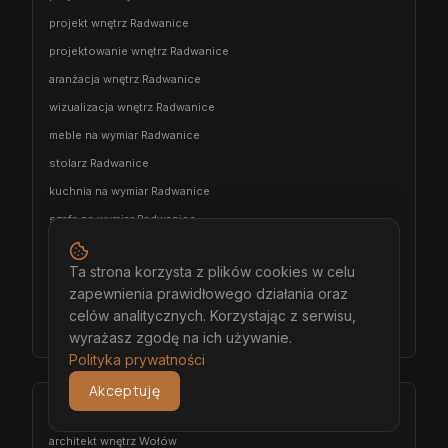
projekt wnętrz Radwanice
projektowanie wnętrz Radwanice
aranżacja wnętrz Radwanice
wizualizacja wnętrz Radwanice
meble na wymiar Radwanice
stolarz Radwanice
kuchnia na wymiar Radwanice
szafa na wymiar Radwanice
garderoba na wymiar Radwanice
Ta strona korzysta z plików cookies w celu
wiatrołap na wymiar Radwanice
zapewnienia prawidłowego działania oraz
meble łazienkowe na wymiar Radwanice
celów analitycznych. Korzystając z serwisu,
meble pokojowe na wymiar Radwanice
wyrażasz zgodę na ich używanie.
Polityka prywatności
Akceptuję
Wołów
architekt wnętrz Wołów