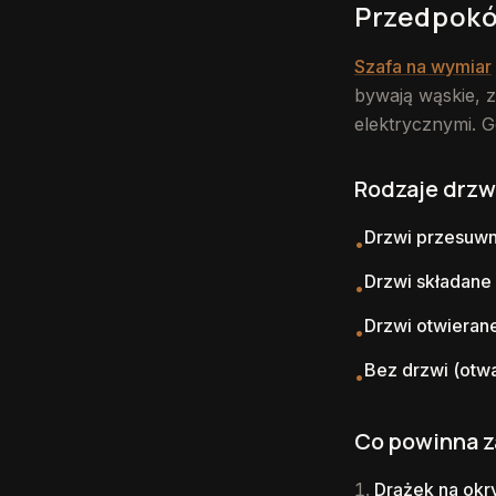
Przedpokó
Szafa na wymiar
bywają wąskie, 
elektrycznymi. G
Rodzaje drzw
Drzwi przesuw
•
Drzwi składane
•
Drzwi otwieran
•
Bez drzwi (otw
•
Co powinna z
Drążek na okr