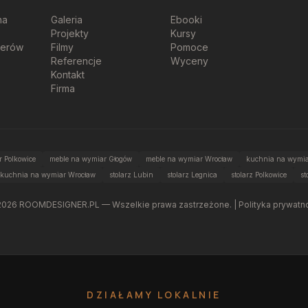
na
Galeria
Ebooki
Projekty
Kursy
perów
Filmy
Pomoce
Referencje
Wyceny
Kontakt
Firma
 Polkowice
meble na wymiar Głogów
meble na wymiar Wrocław
kuchnia na wymia
kuchnia na wymiar Wrocław
stolarz Lubin
stolarz Legnica
stolarz Polkowice
st
2026
ROOMDESIGNER.PL — Wszelkie prawa zastrzeżone. |
Polityka prywatn
DZIAŁAMY LOKALNIE