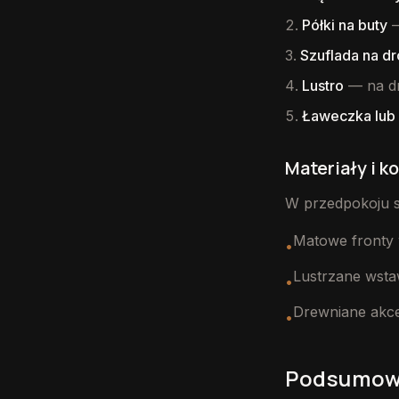
Półki na buty
—
Szuflada na dr
Lustro
— na dr
Ławeczka lub 
Materiały i k
W przedpokoju s
Matowe fronty 
•
Lustrzane wstaw
•
Drewniane akce
•
Podsumow