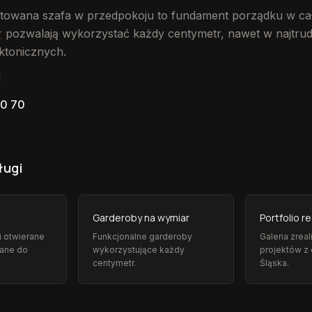
towana szafa w przedpokoju to fundament porządku w c
r
pozwalają wykorzystać każdy centymetr, nawet w najtrud
ktonicznych.
l
10 70
ługi
Garderoby na wymiar
Portfolio re
i otwierane
Funkcjonalne garderoby
Galeria zrea
ane do
wykorzystujące każdy
projektów z
centymetr.
Śląska.