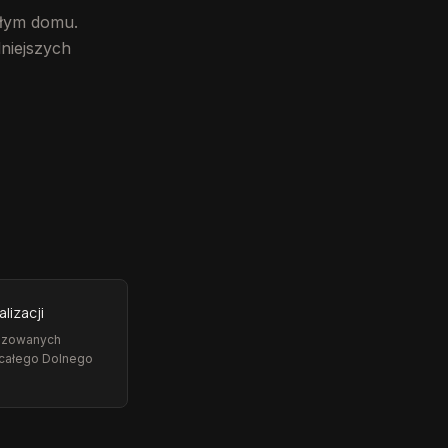
ałym domu.
niejszych
alizacji
lizowanych
 całego Dolnego