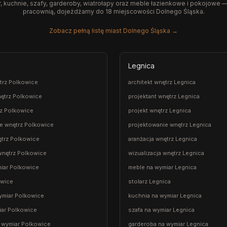
 kuchnie, szafy, garderoby, wiatrołapy oraz meble łazienkowe i pokojowe —
pracownią, dojeżdżamy do 18 miejscowości Dolnego Śląska.
Zobacz pełną listę miast Dolnego Śląska →
Legnica
ętrz Polkowice
architekt wnętrz Legnica
nętrz Polkowice
projektant wnętrz Legnica
rz Polkowice
projekt wnętrz Legnica
e wnętrz Polkowice
projektowanie wnętrz Legnica
ętrz Polkowice
aranżacja wnętrz Legnica
 wnętrz Polkowice
wizualizacja wnętrz Legnica
iar Polkowice
meble na wymiar Legnica
owice
stolarz Legnica
ymiar Polkowice
kuchnia na wymiar Legnica
iar Polkowice
szafa na wymiar Legnica
 wymiar Polkowice
garderoba na wymiar Legnica