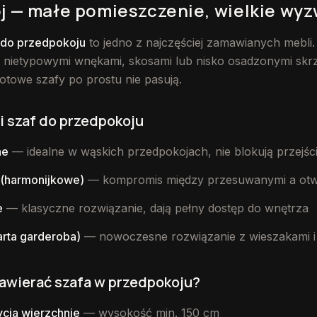
j — małe pomieszczenie, wielkie wy
do przedpokoju
to jedno z najczęściej zamawianych mebli
z nietypowymi wnękami, skosami lub nisko osadzonymi skr
otowe szafy po prostu nie pasują.
i szaf do przedpokoju
ne
— idealne w wąskich przedpokojach, nie blokują przejśc
 (harmonijkowe)
— kompromis między przesuwanymi a otw
e
— klasyczne rozwiązanie, dają pełny dostęp do wnętrza
arta garderoba)
— nowoczesne rozwiązanie z wieszakami i
awierać szafa w przedpokoju?
ycia wierzchnie
— wysokość min. 150 cm