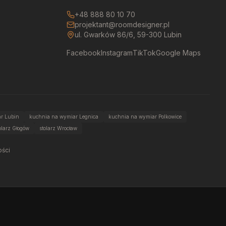
+48 888 80 10 70
projektant@roomdesigner.pl
ul. Gwarków 86/6, 59-300 Lubin
Facebook
Instagram
TikTok
Google Maps
r Lubin
kuchnia na wymiar Legnica
kuchnia na wymiar Polkowice
olarz Głogów
stolarz Wrocław
ości