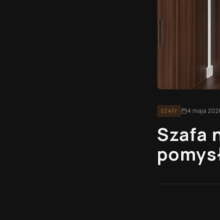
4 maja 202
SZAFY
Szafa 
pomysł