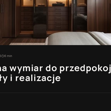
6
6 min
na wymiar do przedpoko
y i realizacje