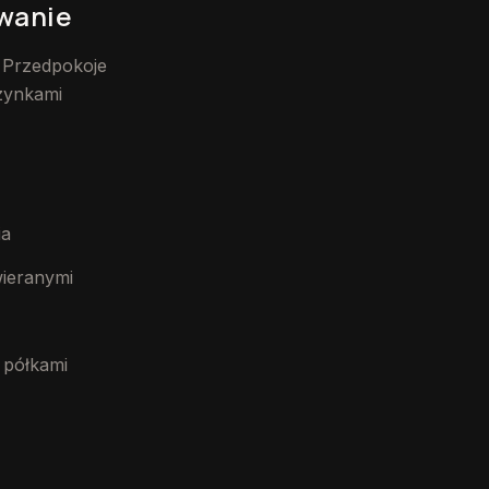
zwanie
. Przedpokoje
zynkami
ia
ieranymi
 półkami