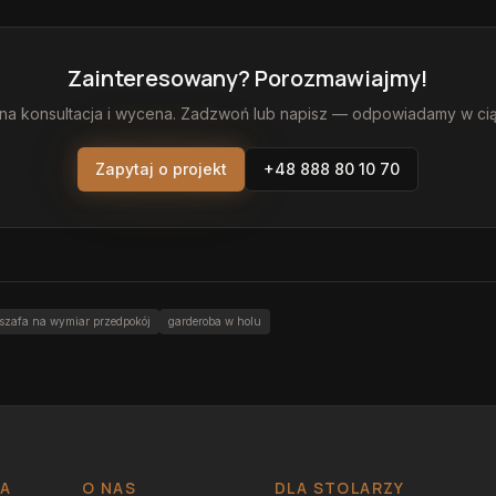
Zainteresowany? Porozmawiajmy!
na konsultacja i wycena. Zadzwoń lub napisz — odpowiadamy w ci
Zapytaj o projekt
+48 888 80 10 70
szafa na wymiar przedpokój
garderoba w holu
JA
O NAS
DLA STOLARZY