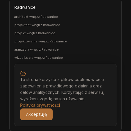
Radwanice
architekt wnętrz Radwanice
projektant wnętrz Radwanice
projekt wnętrz Radwanice
projektowanie wnętrz Radwanice
aranżacja wnętrz Radwanice
wizualizacja wnętrz Radwanice
meble na wymiar Radwanice
stolarz Radwanice
Ta strona korzysta z plików cookies w celu
kuchnia na wymiar Radwanice
zapewnienia prawidłowego działania oraz
szafa na wymiar Radwanice
celów analitycznych. Korzystając z serwisu,
wyrażasz zgodę na ich używanie.
garderoba na wymiar Radwanice
Polityka prywatności
wiatrołap na wymiar Radwanice
Akceptuję
meble łazienkowe na wymiar Radwanice
meble pokojowe na wymiar Radwanice