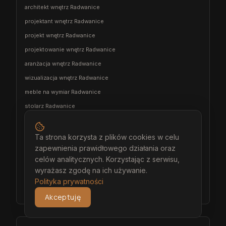
architekt wnętrz Radwanice
projektant wnętrz Radwanice
projekt wnętrz Radwanice
projektowanie wnętrz Radwanice
aranżacja wnętrz Radwanice
wizualizacja wnętrz Radwanice
meble na wymiar Radwanice
stolarz Radwanice
kuchnia na wymiar Radwanice
szafa na wymiar Radwanice
Ta strona korzysta z plików cookies w celu
zapewnienia prawidłowego działania oraz
garderoba na wymiar Radwanice
celów analitycznych. Korzystając z serwisu,
wiatrołap na wymiar Radwanice
wyrażasz zgodę na ich używanie.
meble łazienkowe na wymiar Radwanice
Polityka prywatności
meble pokojowe na wymiar Radwanice
Akceptuję