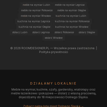
meble na wymiar Lubin
meble na wymiar Legnica
meble na wymiar Polkowice
meble na wymiar Głogów
meble na wymiar Wrocław
kuchnia na wymiar Lubin
kuchnia na wymiar Legnica
kuchnia na wymiar Polkowice
kuchnia na wymiar Głogów
kuchnia na wymiar Wrocław
stolarz Lubin
stolarz Legnica
stolarz Polkowice
stolarz Głogów
stolarz Wrocław
©
2026
ROOMDESIGNER.PL — Wszelkie prawa zastrzeżone. |
Polityka prywatności
DZIAŁAMY LOKALNIE
Meble na wymiar, kuchnie, szafy, garderoby, wiatrołapy oraz
meble łazienkowe i pokojowe — stolarz z własną pracownią,
dojeżdżamy do 18 miejscowości Dolnego Śląska.
Zobacz pełną listę miast Dolnego Śląska →