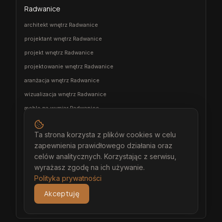
Radwanice
architekt wnętrz Radwanice
projektant wnętrz Radwanice
projekt wnętrz Radwanice
projektowanie wnętrz Radwanice
aranżacja wnętrz Radwanice
wizualizacja wnętrz Radwanice
meble na wymiar Radwanice
stolarz Radwanice
Ta strona korzysta z plików cookies w celu
kuchnia na wymiar Radwanice
zapewnienia prawidłowego działania oraz
szafa na wymiar Radwanice
celów analitycznych. Korzystając z serwisu,
garderoba na wymiar Radwanice
wyrażasz zgodę na ich używanie.
Polityka prywatności
wiatrołap na wymiar Radwanice
meble łazienkowe na wymiar Radwanice
Akceptuję
meble pokojowe na wymiar Radwanice