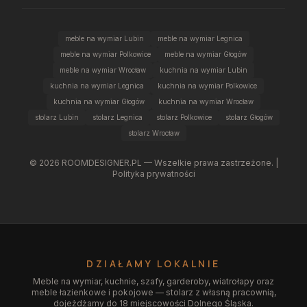
meble na wymiar Lubin
meble na wymiar Legnica
meble na wymiar Polkowice
meble na wymiar Głogów
meble na wymiar Wrocław
kuchnia na wymiar Lubin
kuchnia na wymiar Legnica
kuchnia na wymiar Polkowice
kuchnia na wymiar Głogów
kuchnia na wymiar Wrocław
stolarz Lubin
stolarz Legnica
stolarz Polkowice
stolarz Głogów
stolarz Wrocław
©
2026
ROOMDESIGNER.PL — Wszelkie prawa zastrzeżone. |
Polityka prywatności
DZIAŁAMY LOKALNIE
Meble na wymiar, kuchnie, szafy, garderoby, wiatrołapy oraz
meble łazienkowe i pokojowe — stolarz z własną pracownią,
dojeżdżamy do 18 miejscowości Dolnego Śląska.