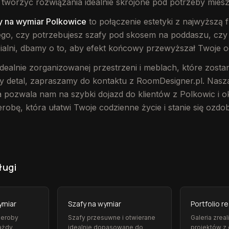
tworzyć rozwiązania idealnie skrojone pod potrzeby mies
y na wymiar Polkowice
to połączenie estetyki z najwyższą 
tego, czy potrzebujesz szafy pod skosem na poddaszu, cz
alni, dbamy o to, aby efekt końcowy przewyższał Twoje o
idealnie zorganizowanej przestrzeni i meblach, które zos
y detal, zapraszamy do kontaktu z RoomDesigner.pl. Nasza
 pozwala nam na szybki dojazd do klientów z Polkowic i o
obę, która ułatwi Twoje codzienne życie i stanie się ozd
ługi
ymiar
Szafy na wymiar
Portfolio re
deroby
Szafy przesuwne i otwierane
Galeria zrea
ażdy
idealnie dopasowane do
projektów z