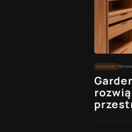
3 lis
GARDEROBY
Garder
rozwią
przest