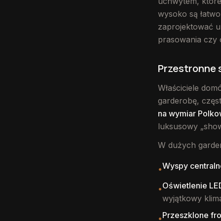
uchwytem, które
wysoko są łatwo 
zaprojektować uk
prasowania czy 
Przestronne 
Właściciele dom
garderobę, częs
na wymiar Polko
luksusowy „sho
W dużych garder
Wyspy centraln
•
Oświetlenie LE
•
wyjątkowy klima
Przeszklone fr
•