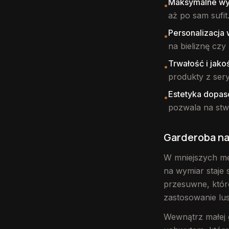
Maksymalne wyk
•
aż po sam sufit
Personalizacja 
•
na bieliznę czy
Trwałość i jako
•
produkty z sery
Estetyka dopas
•
pozwala na stwo
Garderoba na
W mniejszych me
na wymiar staje 
przesuwne, które
zastosowanie lus
Wewnątrz małej g