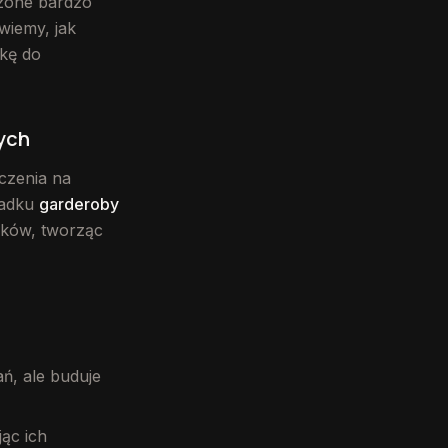
szone bardzo
 wiemy, jak
skę do
ych
czenia na
padku
garderoby
żków, tworząc
ań, ale buduje
ąc ich