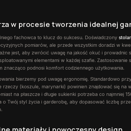
rza w procesie tworzenia idealnej g
niego fachowca to klucz do sukcesu. Doświadczony
stola
ecyzyjnych pomiarów, ale przede wszystkim doradzi w kwe
żne jest, aby zwrócić uwagę na jakość okuć i prowadnic s
eksploatowanymi elementami w każdej szafie. Zastosowanie
 znacząco podnosi komfort codziennego użytkowania.
owania bierzemy pod uwagę ergonomię. Standardowo przyj
e rzeczy (koszule, marynarki) powinien znajdować się na 
miast na płaszcze i długie sukienki potrzeba co najmniej 1
a o Twój styl życia i garderobę, aby dopasować liczbę prz
.
lne materiały i nowoczesny design