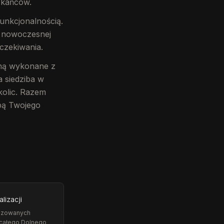
zkańców.
funkcjonalnością.
y nowoczesnej
czekiwania.
taną wykonane z
 siedziba w
kolic. Razem
obą Twojego
alizacji
lizowanych
 całego Dolnego