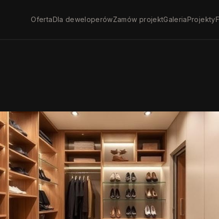
Oferta
Dla deweloperów
Zamów projekt
Galeria
Projekty
F