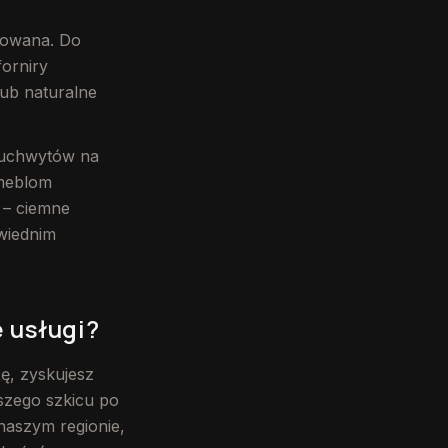
inowana. Do
forniry
lub naturalne
 uchwytów na
 meblom
 – ciemne
wiednim
 usługi?
ę, zyskujesz
szego szkicu po
naszym regionie,