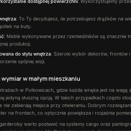
orzystanie dostępnej powierzchni
: Wykorzystujemy przes
.
wnętrza
: To Ty decydujesz, ile potrzebujesz drążków na wie
 półek na buty.
ść
: Meble wykonywane przez rzemieślników są znacznie tr
jnej produkcji.
owana do stylu wnętrza
: Szeroki wybór dekorów, frontów 
rzenie spójnej wizji.
 wymiar w małym mieszkaniu
trażach w Polkowicach, gdzie każda wnęka jest na wagę z
się jedyną słuszną opcją. W takich przypadkach często sto
 nie zabierają miejsca przy otwieraniu. Dobrym rozwiązan
ter na frontach, co optycznie powiększa i rozjaśnia pomie
arderoby warto postawić na systemy cargo oraz pantografy