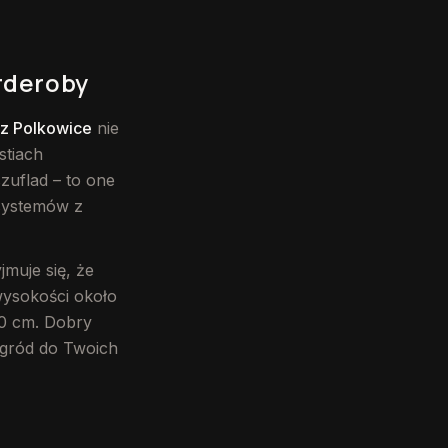
arderoby
rz Polkowice
nie
stiach
zuflad – to one
 systemów z
muje się, że
wysokości około
50 cm. Dobry
egród do Twoich