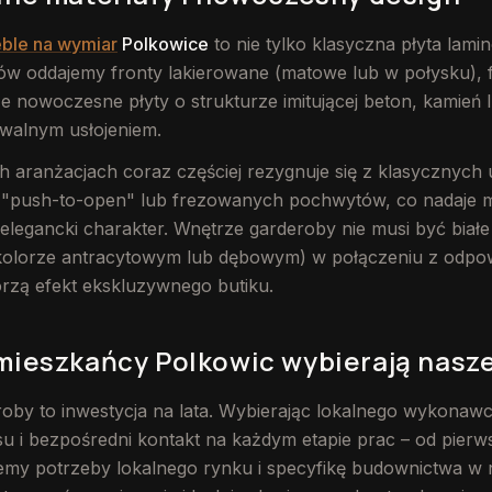
ble na wymiar
Polkowice
to nie tylko klasyczna płyta lam
tów oddajemy fronty lakierowane (matowe lub w połysku), 
że nowoczesne płyty o strukturze imitującej beton, kamień 
walnym usłojeniem.
aranżacjach coraz częściej rezygnuje się z klasycznych
 "push-to-open" lub frezowanych pochwytów, co nadaje
 elegancki charakter. Wnętrze garderoby nie musi być białe
kolorze antracytowym lub dębowym) w połączeniu z odpo
orzą efekt ekskluzywnego butiku.
mieszkańcy Polkowic wybierają nasze
roby to inwestycja na lata. Wybierając lokalnego wykonawc
u i bezpośredni kontakt na każdym etapie prac – od pierw
my potrzeby lokalnego rynku i specyfikę budownictwa w 