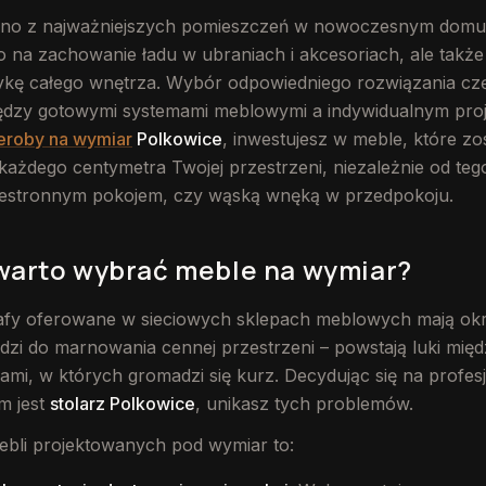
dno z najważniejszych pomieszczeń w nowoczesnym domu 
o na zachowanie ładu w ubraniach i akcesoriach, ale takż
ykę całego wnętrza. Wybór odpowiedniego rozwiązania cz
między gotowymi systemami meblowymi a indywidualnym pro
eroby na wymiar
Polkowice
, inwestujesz w meble, które zo
ażdego centymetra Twojej przestrzeni, niezależnie od teg
estronnym pokojem, czy wąską wnęką w przedpokoju.
warto wybrać meble na wymiar?
fy oferowane w sieciowych sklepach meblowych mają okr
zi do marnowania cennej przestrzeni – powstają luki międ
nami, w których gromadzi się kurz. Decydując się na profe
m jest
stolarz Polkowice
, unikasz tych problemów.
ebli projektowanych pod wymiar to: