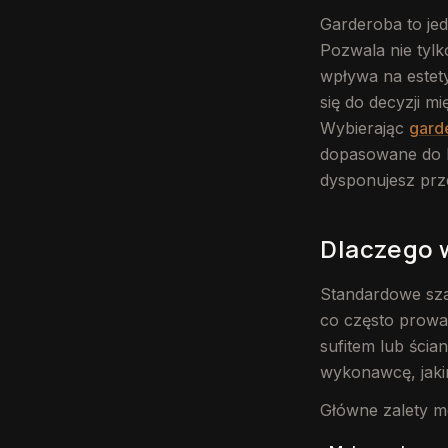
Garderoba to je
Pozwala nie tylk
wpływa na estet
się do decyzji 
Wybierając
gard
dopasowane do k
dysponujesz prz
Dlaczego 
Standardowe sza
co często prowad
sufitem lub ścia
wykonawcę, jaki
Główne zalety m