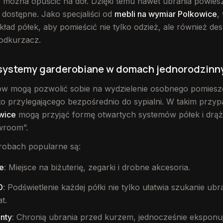
 można opuścić na dół. Dzięki temu nawet ubrania powie
dostępne. Jako specjaliści od
mebli na wymiar Polkowice
,
ład półek, aby pomieścić nie tylko odzież, ale również de
odkurzacz.
systemy garderobiane w domach jednorodzinn
ów mogą pozwolić sobie na wydzielenie osobnego pomiesz
to przylegającego bezpośrednio do sypialni. W takim przy
wice
mogą przyjąć formę otwartych systemów półek i drą
wroom”.
obach popularne są:
e
: Miejsce na biżuterię, zegarki i drobne akcesoria.
D
: Podświetlenie każdej półki nie tylko ułatwia szukanie ubr
t.
onty
: Chronią ubrania przed kurzem, jednocześnie eksponuj