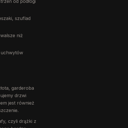
trzeń od podłogi
szaki, szuflad
walsze niż
i uchwytów
łota, garderoba
sujemy drzwi
iem jest również
szczenie.
, czyli drążki z