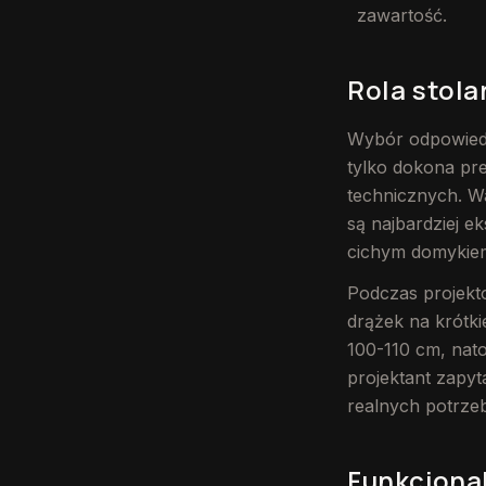
zawartość.
Rola stola
Wybór odpowied
tylko dokona pr
technicznych. Wa
są najbardziej 
cichym domykiem
Podczas projekt
drążek na krótki
100-110 cm, nato
projektant zapyt
realnych potrzeb
Funkcjona