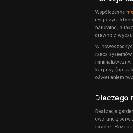
Współczesne
me
dyspozycji klien
naturalne, a tak
drewno z wyczu
W nowoczesnych 
rzecz systemów
minimalistyczny,
korpusy (np. w 
oświetleniem tw
Dlaczego 
Realizacja garde
gwarancję serwis
montaż. Rozumie