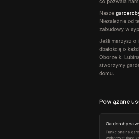
co pozwala nam 
Nasze
garderob
Niezależnie od 
zabudowy w sypi
Jeśli marzysz o 
dbałością o każd
Oborze k. Lubina
stworzymy garder
domu.
Powiązane us
Garderoby na w
Funkcjonalne gar
wykorzystujące k