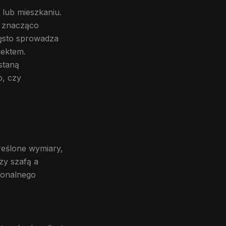
lub mieszkaniu.
e znacząco
ęsto sprowadza
jektem.
staną
o, czy
eślone wymiary,
zy szafą a
sjonalnego