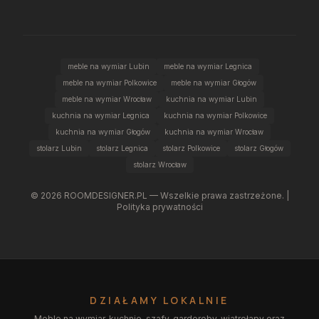
meble na wymiar Lubin
meble na wymiar Legnica
meble na wymiar Polkowice
meble na wymiar Głogów
meble na wymiar Wrocław
kuchnia na wymiar Lubin
kuchnia na wymiar Legnica
kuchnia na wymiar Polkowice
kuchnia na wymiar Głogów
kuchnia na wymiar Wrocław
stolarz Lubin
stolarz Legnica
stolarz Polkowice
stolarz Głogów
stolarz Wrocław
©
2026
ROOMDESIGNER.PL — Wszelkie prawa zastrzeżone. |
Polityka prywatności
DZIAŁAMY LOKALNIE
Meble na wymiar, kuchnie, szafy, garderoby, wiatrołapy oraz