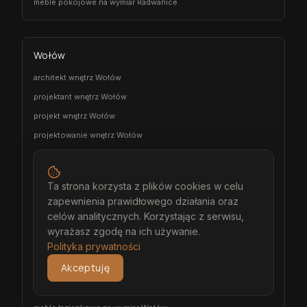
meble pokojowe na wymiar Radwanice
Wołów
architekt wnętrz Wołów
projektant wnętrz Wołów
projekt wnętrz Wołów
projektowanie wnętrz Wołów
aranżacja wnętrz Wołów
wizualizacja wnętrz Wołów
Ta strona korzysta z plików cookies w celu
meble na wymiar Wołów
zapewnienia prawidłowego działania oraz
stolarz Wołów
celów analitycznych. Korzystając z serwisu,
wyrażasz zgodę na ich używanie.
kuchnia na wymiar Wołów
Polityka prywatności
szafa na wymiar Wołów
Akceptuję
garderoba na wymiar Wołów
wiatrołap na wymiar Wołów