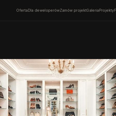
Oferta
Dla deweloperów
Zamów projekt
Galeria
Projekty
F