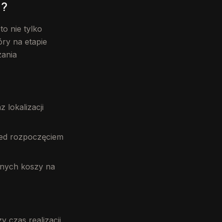
a?
to nie tylko
ry na etapie
zania
 lokalizacji
zed rozpoczęciem
nych koszy na
y czas realizacji