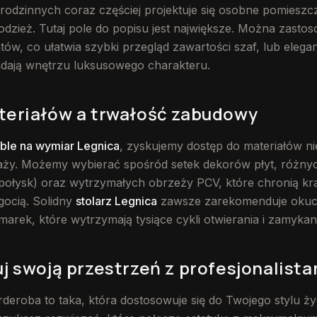
odzinnych coraz częściej projektuje się osobne pomieszc
dzież. Tutaj pole do popisu jest największe. Można zasto
tów, co ułatwia szybki przegląd zawartości szaf, lub elega
nadają wnętrzu luksusowego charakteru.
teriałów a trwałość zabudowy
ble na wymiar Legnica
, zyskujemy dostęp do materiałów n
ży. Możemy wybierać spośród setek dekorów płyt, różnyc
połysk) oraz wytrzymałych obrzeży PCV, które chronią kr
lgocią. Solidny
stolarz Legnica
zawsze zarekomenduje okuc
ek, które wytrzymają tysiące cykli otwierania i zamykani
j swoją przestrzeń z profesjonalista
deroba to taka, która dostosowuje się do Twojego stylu życ