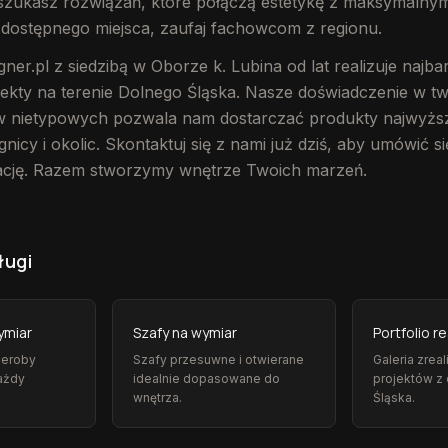
i szukasz rozwiązań, które połączą estetykę z maksymalny
dostępnego miejsca, zaufaj fachowcom z regionu.
er.pl z siedzibą w Oborze k. Lubina od lat realizuje najbar
ekty na terenie Dolnego Śląska. Nasze doświadczenie w tw
w nietypowych pozwala nam dostarczać produkty najwyższe
icy i okolic. Skontaktuj się z nami już dziś, aby umówić s
tację. Razem stworzymy wnętrze Twoich marzeń.
ługi
ymiar
Szafy na wymiar
Portfolio re
deroby
Szafy przesuwne i otwierane
Galeria zrea
ażdy
idealnie dopasowane do
projektów z
wnętrza.
Śląska.