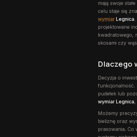
mają swoje stałe 
celu staje się z
wymiar
Legnica
.
projektowane in
kwadratowego, n
skosami czy wąs
Dlaczego 
Decyzja o inwest
funkcjonalność.
pudełek lub pozo
wymiar Legnica
,
Możemy precyzyj
bieliznę oraz wy
prasowania. Co 