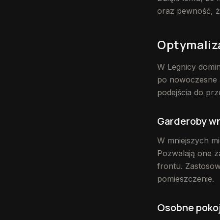
oraz pewność, że
Optymaliza
W Legnicy domin
po nowoczesne a
podejścia do pr
Garderoby wn
W mniejszych mie
Pozwalają one z
frontu. Zastosow
pomieszczenie.
Osobne pokoj