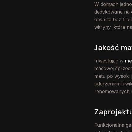
W domach jednor
dedykowane na o
otwarte bez fron
witryny, które 
Jakość ma
Inwestując w
me
masowej sprzeda
matu po wysoki 
uderzeniami i wi
renomowanych mar
Zaprojektu
Funkcjonalna gar