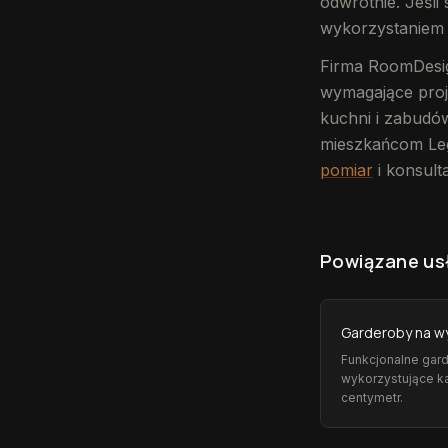
odwrotnie. Jeśl
wykorzystaniem 
Firma RoomDesign
wymagające proj
kuchni i zabudó
mieszkańcom Legn
pomiar
i konsul
Powiązane us
Garderoby na w
Funkcjonalne gar
wykorzystujące k
centymetr.