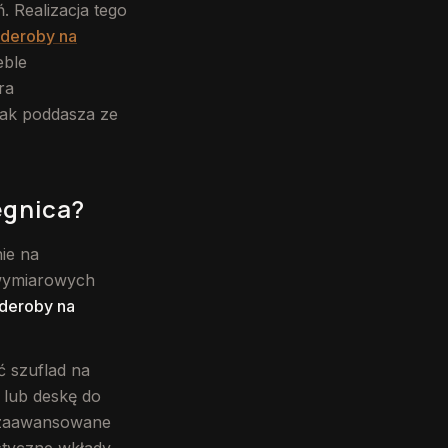
. Realizacja tego
rderoby na
eble
ra
jak poddasza ze
egnica?
ie na
ewymiarowych
deroby na
ć szuflad na
 lub deskę do
e zaawansowane