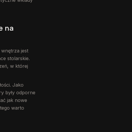
styczne wkłady
e na
 wnętrza jest
ce stolarskie.
eń, w której
ości. Jako
iry były odporne
dać jak nowe
atego warto