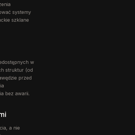
zenia
sować systemy
nckie szklane
iedostępnych w
h struktur (od
awędzie przed
ia
a bez awarii.
mi
ia, a nie