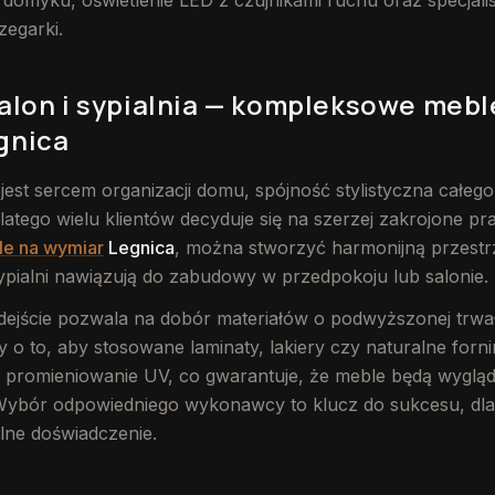
domyku, oświetlenie LED z czujnikami ruchu oraz specjali
zegarki.
alon i sypialnia — kompleksowe mebl
gnica
est sercem organizacji domu, spójność stylistyczna całego
atego wielu klientów decyduje się na szerzej zakrojone pra
e na wymiar
Legnica
, można stworzyć harmonijną przestrz
ypialni nawiązują do zabudowy w przedpokoju lub salonie.
dejście pozwala na dobór materiałów o podwyższonej trwał
o to, aby stosowane laminaty, lakiery czy naturalne forn
i promieniowanie UV, co gwarantuje, że meble będą wyglą
. Wybór odpowiedniego wykonawcy to klucz do sukcesu, dl
lne doświadczenie.