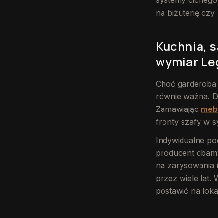
systemy cichego 
na biżuterię czy 
Kuchnia, s
wymiar Le
Choć garderoba j
równie ważna. Dl
Zamawiając
mebl
fronty szafy w s
Indywidualne po
producent dbamy 
na zarysowania 
przez wiele lat
postawić na loka