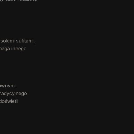
okimi sufitami,
maga innego
uwnymi.
tradycyjnego
oświetli