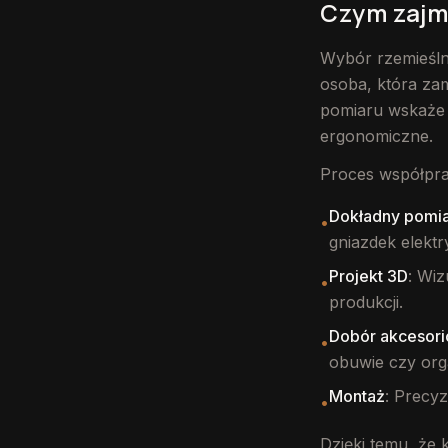
Czym zajmu
Wybór rzemieślni
osoba, która zam
pomiaru wskaże 
ergonomiczne.
Proces współpra
Dokładny pomia
•
gniazdek elekt
Projekt 3D
: Wi
•
produkcji.
Dobór akcesor
•
obuwie czy org
Montaż
: Precyz
•
Dzięki temu, że 