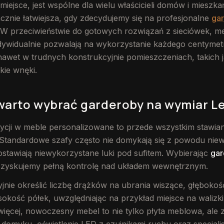
miejsce, jest wspólne dla wielu właścicieli domów i mieszkań
nacznie łatwiejsza, gdy zdecydujemy się na profesjonalne
ga
 W przeciwieństwie do gotowych rozwiązań z sieciówek, m
dywidualnie pozwalają na wykorzystanie każdego centymet
awet w trudnych konstrukcyjnie pomieszczeniach, takich 
kie wnęki.
warto wybrać garderoby na wymiar L
ycji w meble personalizowane to przede wszystkim stawian
 Standardowe szafy często nie domykają się z powodu ni
stawiają niewykorzystane luki pod sufitem. Wybierając
gar
 zyskujemy pełną kontrolę nad układem wewnętrznym.
nie określić liczbę drążków na ubrania wiszące, głębokoś
sokość półek, uwzględniając na przykład miejsce na walizki
więcej, nowoczesny mebel to nie tylko płyta meblowa, al