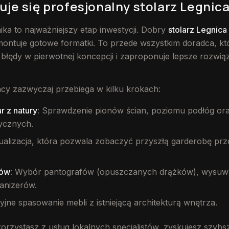
je się profesjonalny stolarz Legnic
ka to najważniejszy etap inwestycji. Dobry
stolarz Legnica
ontuje gotowe formatki. To przede wszystkim doradca, któ
błędy w pierwotnej koncepcji i zaproponuje lepsze rozwią
cy zazwyczaj przebiega w kilku krokach:
r z natury
: Sprawdzenie pionów ścian, poziomu podłóg oraz
rycznych.
zualizacja, która pozwala zobaczyć przyszłą garderobę pr
iów
: Wybór pantografów (opuszczanych drążków), wysuw
anizerów.
yjne spasowanie mebli z istniejącą architekturą wnętrza.
korzystasz z usług lokalnych specjalistów, zyskujesz szybsz