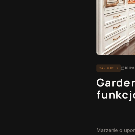
10 li
GARDEROBY
Garder
funkcj
Marzenie o uporz