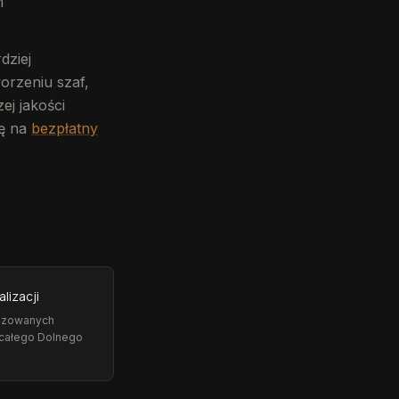
m
dziej
orzeniu szaf,
j jakości
ię na
bezpłatny
alizacji
lizowanych
 całego Dolnego