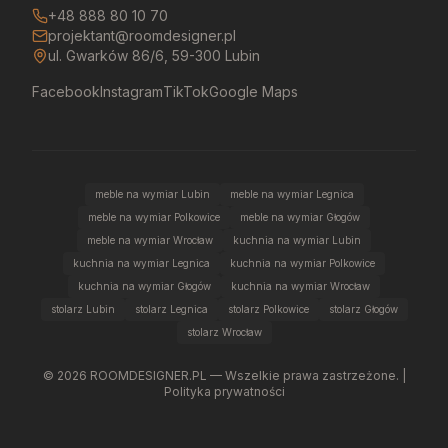
+48 888 80 10 70
projektant@roomdesigner.pl
ul. Gwarków 86/6, 59-300 Lubin
Facebook
Instagram
TikTok
Google Maps
meble na wymiar Lubin
meble na wymiar Legnica
meble na wymiar Polkowice
meble na wymiar Głogów
meble na wymiar Wrocław
kuchnia na wymiar Lubin
kuchnia na wymiar Legnica
kuchnia na wymiar Polkowice
kuchnia na wymiar Głogów
kuchnia na wymiar Wrocław
stolarz Lubin
stolarz Legnica
stolarz Polkowice
stolarz Głogów
stolarz Wrocław
©
2026
ROOMDESIGNER.PL — Wszelkie prawa zastrzeżone. |
Polityka prywatności