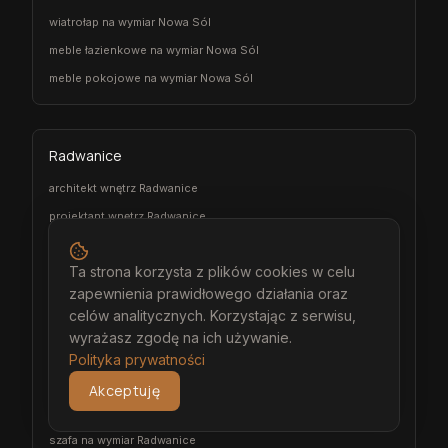
wiatrołap na wymiar Nowa Sól
meble łazienkowe na wymiar Nowa Sól
meble pokojowe na wymiar Nowa Sól
Radwanice
architekt wnętrz Radwanice
projektant wnętrz Radwanice
projekt wnętrz Radwanice
Ta strona korzysta z plików cookies w celu
projektowanie wnętrz Radwanice
zapewnienia prawidłowego działania oraz
aranżacja wnętrz Radwanice
celów analitycznych. Korzystając z serwisu,
wizualizacja wnętrz Radwanice
wyrażasz zgodę na ich używanie.
meble na wymiar Radwanice
Polityka prywatności
stolarz Radwanice
Akceptuję
kuchnia na wymiar Radwanice
szafa na wymiar Radwanice